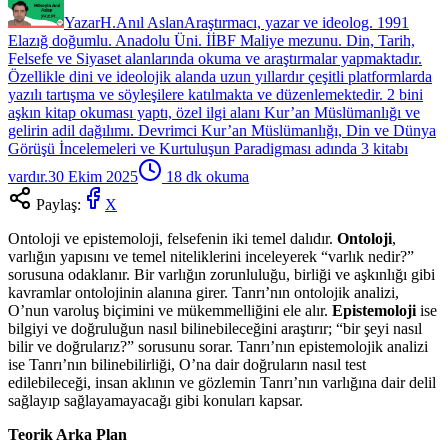
Yazar
H.Anıl Aslan
Araştırmacı, yazar ve ideolog. 1991
Elazığ doğumlu. Anadolu Üni. İİBF Maliye mezunu. Din, Tarih,
Felsefe ve Siyaset alanlarında okuma ve araştırmalar yapmaktadır.
Özellikle dini ve ideolojik alanda uzun yıllardır çeşitli platformlarda
yazılı tartışma ve söyleşilere katılmakta ve düzenlemektedir. 2 bini
aşkın kitap okuması yaptı, özel ilgi alanı Kur’an Müslümanlığı ve
gelirin adil dağılımı. Devrimci Kur’an Müslümanlığı, Din ve Dünya
Görüşü İncelemeleri ve Kurtuluşun Paradigması adında 3 kitabı
vardır.
30 Ekim 2025
18
dk okuma
Paylaş:
X
Ontoloji ve epistemoloji, felsefenin iki temel dalıdır.
Ontoloji
,
varlığın yapısını ve temel niteliklerini inceleyerek “varlık nedir?”
sorusuna odaklanır. Bir varlığın zorunluluğu, birliği ve aşkınlığı gibi
kavramlar ontolojinin alanına girer. Tanrı’nın ontolojik analizi,
O’nun varoluş biçimini ve mükemmelliğini ele alır.
Epistemoloji
ise
bilgiyi ve doğruluğun nasıl bilinebileceğini araştırır; “bir şeyi nasıl
bilir ve doğrularız?” sorusunu sorar. Tanrı’nın epistemolojik analizi
ise Tanrı’nın bilinebilirliği, O’na dair doğruların nasıl test
edilebileceği, insan aklının ve gözlemin Tanrı’nın varlığına dair delil
sağlayıp sağlayamayacağı gibi konuları kapsar.
Teorik Arka Plan