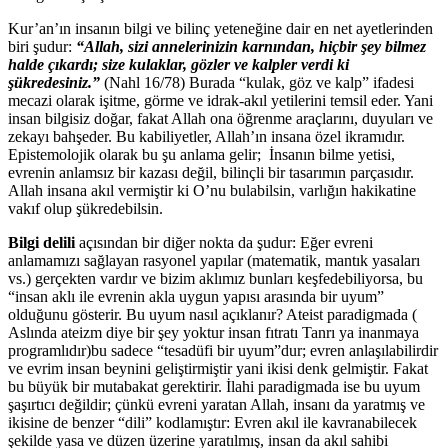
Kur’an’ın insanın bilgi ve bilinç yeteneğine dair en net ayetlerinden
biri şudur:
“Allah, sizi annelerinizin karnından, hiçbir şey bilmez
halde çıkardı; size kulaklar, gözler ve kalpler verdi ki
şükredesiniz.”
(Nahl 16/78) Burada “kulak, göz ve kalp” ifadesi
mecazi olarak işitme, görme ve idrak-akıl yetilerini temsil eder. Yani
insan bilgisiz doğar, fakat Allah ona öğrenme araçlarını, duyuları ve
zekayı bahşeder. Bu kabiliyetler, Allah’ın insana özel ikramıdır.
Epistemolojik olarak bu şu anlama gelir; İnsanın bilme yetisi,
evrenin anlamsız bir kazası değil, bilinçli bir tasarımın parçasıdır.
Allah insana akıl vermiştir ki O’nu bulabilsin, varlığın hakikatine
vakıf olup şükredebilsin.
Bilgi delili
açısından bir diğer nokta da şudur: Eğer evreni
anlamamızı sağlayan rasyonel yapılar (matematik, mantık yasaları
vs.) gerçekten vardır ve bizim aklımız bunları keşfedebiliyorsa, bu
“insan aklı ile evrenin akla uygun yapısı arasında bir uyum”
olduğunu gösterir. Bu uyum nasıl açıklanır? Ateist paradigmada (
Aslında ateizm diye bir şey yoktur insan fıtratı Tanrı ya inanmaya
programlıdır)bu sadece “tesadüfi bir uyum”dur; evren anlaşılabilirdir
ve evrim insan beynini geliştirmiştir yani ikisi denk gelmiştir. Fakat
bu büyük bir mutabakat gerektirir. İlahi paradigmada ise bu uyum
şaşırtıcı değildir; çünkü evreni yaratan Allah, insanı da yaratmış ve
ikisine de benzer “dili” kodlamıştır: Evren akıl ile kavranabilecek
şekilde yasa ve düzen üzerine yaratılmış, insan da akıl sahibi