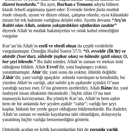
düzeni bozulurdu.”
Bu ayet,
Burhan-ı Temanu
adıyla bilinen
klasik felsefi argümana işaret eder: Evrende
birden fazla mutlak
irade
olsaydı, uyum ve düzen olmaz, çatışma olurdu; oysa kâinattaki
nizam bir tek hakimin varlığına delalet eder. Ayetin devamı
“Arş’ın
Rabbi olan Allah, onların yakıştırdıkları sıfatlardan uzaktır”
diyerek Allah’ın mutlak hakimiyetini ve ortak kabul etmezliğini
vurgular
Kur’an’da Allah’ın
ezelî ve ebedî oluşu
da çeşitli vesilelerle
vurgulanmıştır. Örneğin Hadid Suresi 57/3:
“O, evveldir (İlk’tir) ve
ahirdir (Son’dur), zâhirdir (aşikar olan) ve bâtındır (gizli olan); O,
her şeyi bilendir.”
Bu ilahi isimler, Allah’ın zaman ve mekan üstü
olduğunu bildirir. Allah
Evvel
’dir, yani başlangıcı yoktur,
yaratılmamıştır.
Ahir
’dir, yani sonu da yoktur, ölümlü değildir.
Zâhir
’dir, yani varlığı apaçıktır aslında varoluşun ta kendisidir, bu
yüzden
Allah’ın varlığı, akıl sahibi için aşikardır
(çünkü O’nun
yarattığı sayısız eser, O’nu gösteren ayetlerdir). Allah
Bâtın
’dır, yani
mahiyeti insan idrakinin ötesindedir ; hiçbir zihin O’nu tam
manasıyla kavrayamaz. Bu yönüyle Kur’an, Allah’ın hem
aşkın
hem de bir anlamda
her şeyden aşikâr
“zahir”; varlığı her şeyi
kaplar, hükmü her yerde geçer olduğunu bildirmektedir. Bu ifadeler,
Allah’ın zaman ve mekân kayıtlarına tabi olmadığını, dolayısıyla
yaratılmış hiçbir varlığa benzemediğini gösterir.
Ontolojik açıdan en kritik kavramlardan biri de
zorunlu varlık