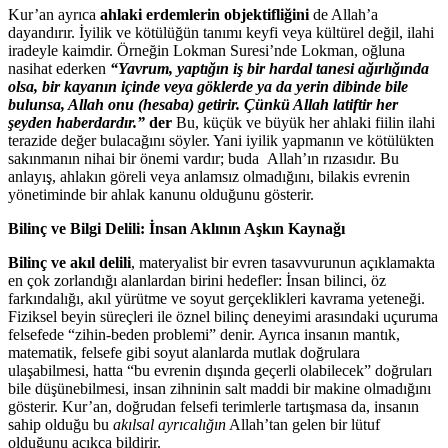
Kur’an ayrıca
ahlaki erdemlerin objektifliğini
de Allah’a
dayandırır. İyilik ve kötülüğün tanımı keyfi veya kültürel değil, ilahi
iradeyle kaimdir. Örneğin Lokman Suresi’nde Lokman, oğluna
nasihat ederken
“Yavrum, yaptığın iş bir hardal tanesi ağırlığında
olsa, bir kayanın içinde veya göklerde ya da yerin dibinde bile
bulunsa, Allah onu (hesaba) getirir. Çünkü Allah latiftir her
şeyden haberdardır.”
der
Bu, küçük ve büyük her ahlaki fiilin ilahi
terazide değer bulacağını söyler. Yani iyilik yapmanın ve kötülükten
sakınmanın nihai bir önemi vardır; buda Allah’ın rızasıdır. Bu
anlayış, ahlakın göreli veya anlamsız olmadığını, bilakis evrenin
yönetiminde bir ahlak kanunu olduğunu gösterir.
Bilinç ve Bilgi Delili: İnsan Aklının Aşkın Kaynağı
Bilinç ve akıl delili
, materyalist bir evren tasavvurunun açıklamakta
en çok zorlandığı alanlardan birini hedefler: İnsan bilinci, öz
farkındalığı, akıl yürütme ve soyut gerçeklikleri kavrama yeteneği.
Fiziksel beyin süreçleri ile öznel bilinç deneyimi arasındaki uçuruma
felsefede “zihin-beden problemi” denir. Ayrıca insanın mantık,
matematik, felsefe gibi soyut alanlarda mutlak doğrulara
ulaşabilmesi, hatta “bu evrenin dışında geçerli olabilecek” doğruları
bile düşünebilmesi, insan zihninin salt maddi bir makine olmadığını
gösterir. Kur’an, doğrudan felsefi terimlerle tartışmasa da, insanın
sahip olduğu bu
akılsal ayrıcalığın
Allah’tan gelen bir lütuf
olduğunu açıkça bildirir.