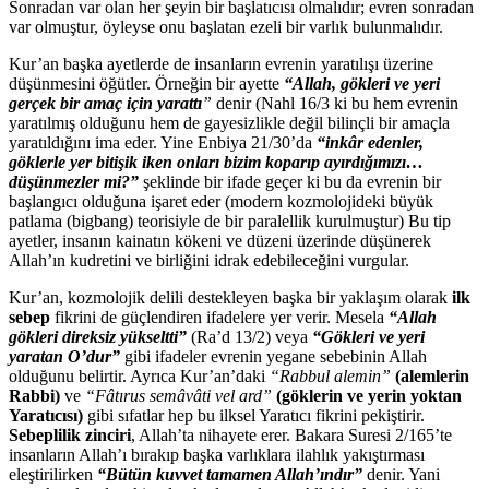
Sonradan var olan her şeyin bir başlatıcısı olmalıdır; evren sonradan
var olmuştur, öyleyse onu başlatan ezeli bir varlık bulunmalıdır.
Kur’an başka ayetlerde de insanların evrenin yaratılışı üzerine
düşünmesini öğütler. Örneğin bir ayette
“Allah, gökleri ve yeri
gerçek bir amaç için yarattı
”
denir (Nahl 16/3 ki bu hem evrenin
yaratılmış olduğunu hem de gayesizlikle değil bilinçli bir amaçla
yaratıldığını ima eder. Yine Enbiya 21/30’da
“inkâr edenler,
göklerle yer bitişik iken onları bizim koparıp ayırdığımızı…
düşünmezler mi?”
şeklinde bir ifade geçer ki bu da evrenin bir
başlangıcı olduğuna işaret eder (modern kozmolojideki büyük
patlama (bigbang) teorisiyle de bir paralellik kurulmuştur) Bu tip
ayetler, insanın kainatın kökeni ve düzeni üzerinde düşünerek
Allah’ın kudretini ve birliğini idrak edebileceğini vurgular.
Kur’an, kozmolojik delili destekleyen başka bir yaklaşım olarak
ilk
sebep
fikrini de güçlendiren ifadelere yer verir. Mesela
“Allah
gökleri direksiz yükseltti”
(Ra’d 13/2) veya
“Gökleri ve yeri
yaratan O’dur”
gibi ifadeler evrenin yegane sebebinin Allah
olduğunu belirtir. Ayrıca Kur’an’daki
“Rabbul alemin”
(alemlerin
Rabbi)
ve
“Fâtırus semâvâti vel ard”
(göklerin ve yerin yoktan
Yaratıcısı)
gibi sıfatlar hep bu ilksel Yaratıcı fikrini pekiştirir.
Sebeplilik zinciri
, Allah’ta nihayete erer. Bakara Suresi 2/165’te
insanların Allah’ı bırakıp başka varlıklara ilahlık yakıştırması
eleştirilirken
“Bütün kuvvet tamamen Allah’ındır”
denir. Yani