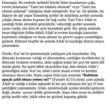
kılınmıştır. Bu nedenle tarihteki büyük bilim insanlarının çoğu,
evreni anlamanın “Tanrı’nın kitabını okumak” veya “Tanrı’nın
zihnini anlamak” olduğunu ifade etmişlerdir. Kur’an bir şekilde, bu
ilişkiye de atıf yapar Yaratılmış ayetler ile indirilmiş ayetler arasında
çelişki olmaz aksine kopmaz bir bağ vardır. Yani Yüce Allah’ın
yarattığı fiziki alemdeki gerçeklerle, vahyettiği ayetler arasında
uyum vardır, zira ikisi de aynı kaynaktan gelir. Bu, geniş anlamda
insan bilgisinin (bilim dahil) Allah’ın evrene koyduğu kanunları
keşfetmek olduğunu ve insan aklının bu göreve uygun yaratıldığını
gösterir. Bilimsel keşifler de aslında Allah’ın koyduğu düzeni ortaya
çıkarmaktır.
Özetle, Kur’an’ın epistemolojik yaklaşımı çok boyutludur. Dış
dünyada kozmosun varlığı ve düzeninden, canlılığın inceliklerine; iç
dünyada vicdanın sesinden, aklın ışığına kadar her şeyi bir işaret dili
olarak görür. Bu işaret dilini okuyabilen kişi, tüm okların Allah’ı
gösterdiğini anlar. Kur’an, tabiri caizse insanı evreni ve kendini
okumaya davet eder. Bunu yapan birisi için sonunda
“Rabbinin
apaçık şahit olması yetmez mi?”
(Fussilet 41/53) denir; yani aslında
Allah’ın varlığı o kadar aşikardır ki her şey istisnasız her şey O’nun
şahitliğini yapmaktadır. Allah, epistemolojik açıdan kendini gizleyen
değil, aksine sayısız delille gösterendir. İman eden insan bu delilleri
görüp tasdik eder; inkâr eden ise gözünü kapamış gibidir.