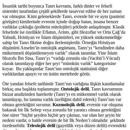
İnsanlık tarihi boyunca Tanrı kavramı, farklı dinler ve felsefi
sistemler tarafından çeşitli şekillerde tasavvur edilse de her zaman
var olmuştur. Kimi geleneklerde Tanrı, evrenle bir ve aynı (panteist
görüşler) kimilerinde evrenin içinde doğup batan, insana benzer
varlıklar çokluğu (politeist mitolojiler) şeklinde anlaşılmıştır. Klasik
felsefede ise özellikle Eflatun, Aristo, gibi filozoflar ve Orta Çağ’da
Yahudi, Hristiyan ve İslam düşünürleri, en yüksek mükemmelliğe
sahip bir Tanrı fikrine doğru ilerlemişlerdir. Örneğin Hristiyan
düşünürü Anselm’in ontolojik argümanı, Tanrı’yı “kendinden daha
mükemmeli düşünülemeyen varlık” olarak tanımlar. Yine İslam
filozofu İbn Sina, Tanrı’yı “varlığı zorunlu ola (Vacibü’l-Vücud)
olarak tanımlayıp diğer her şeyi “mümkün varlık” kategorisine
koyar. Bu yaklaşımlar Tanrı’nın ontolojik statüsünü diğer
varlıklardan apayrı ve en üstün mertebede görür.
Öte yandan felsefe tarihinde Tanrı’nın varlığına ilişkin kanıtlamalar
birkaç ana başlıkta toplanmıştır.
Ontolojik delil
, Tanrı kavramının
bizzat analizinden hareketle (Tanrı’yı en mükemmel varlık olarak
tanımlayıp, bu tanıma varlık özelliğini dahil ederek) Tanrı’nın var
olması gerektiğini savunur.
Kozmolojik delil
, evrenin var oluşuna
bakarak bir İlk Sebep veya zorunlu bir yaratıcı olması gerektiğini
öne sürer “hiçbir şeyden hiçbir şey çıkmaz, var olan her şeyin bir
nedeni vardır, o halde evrenin de bir İlk Neden’i olmalıdır şeklinde
özetlenebilir.
Teleolojik delil
(gayelilik veya düzen delili) evrendeki