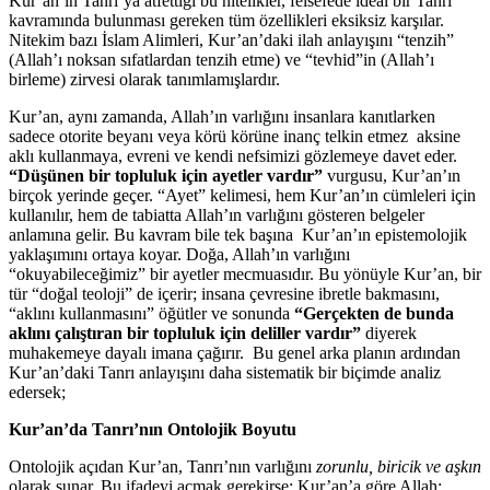
Kur’an’ın Tanrı’ya atfettiği bu nitelikler, felsefede ideal bir Tanrı
kavramında bulunması gereken tüm özellikleri eksiksiz karşılar.
Nitekim bazı İslam Alimleri, Kur’an’daki ilah anlayışını “tenzih”
(Allah’ı noksan sıfatlardan tenzih etme) ve “tevhid”in (Allah’ı
birleme) zirvesi olarak tanımlamışlardır.
Kur’an, aynı zamanda, Allah’ın varlığını insanlara kanıtlarken
sadece otorite beyanı veya körü körüne inanç telkin etmez aksine
aklı kullanmaya, evreni ve kendi nefsimizi gözlemeye davet eder.
“Düşünen bir topluluk için ayetler vardır”
vurgusu, Kur’an’ın
birçok yerinde geçer. “Ayet” kelimesi, hem Kur’an’ın cümleleri için
kullanılır, hem de tabiatta Allah’ın varlığını gösteren belgeler
anlamına gelir. Bu kavram bile tek başına Kur’an’ın epistemolojik
yaklaşımını ortaya koyar. Doğa, Allah’ın varlığını
“okuyabileceğimiz” bir ayetler mecmuasıdır. Bu yönüyle Kur’an, bir
tür “doğal teoloji” de içerir; insana çevresine ibretle bakmasını,
“aklını kullanmasını” öğütler ve sonunda
“Gerçekten de bunda
aklını çalıştıran bir topluluk için deliller vardır”
diyerek
muhakemeye dayalı imana çağırır. Bu genel arka planın ardından
Kur’an’daki Tanrı anlayışını daha sistematik bir biçimde analiz
edersek;
Kur’an’da Tanrı’nın Ontolojik Boyutu
Ontolojik açıdan Kur’an, Tanrı’nın varlığını
zorunlu, biricik ve aşkın
olarak sunar. Bu ifadeyi açmak gerekirse: Kur’an’a göre Allah;