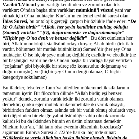
Vacibü’l-Vücud
yani varlığı kendinden ve zorunlu olan tek
varlıktır; O’ndan başka tüm varlıklar;
mümkinü’l vücud
yani var
olmak için O’na muhtaçtır. Kur’an’ın en temel tevhid suresi olan
İhlas Suresi
, bu ontolojik gerçeği çarpıcı bir özlükle ifade eder:
“De
ki: O Allah birdir” “Allah, her şeyin kendisine muhtaç olduğu
(Samed) varlıktır”
“(O), doğurmamıştır ve doğurulmamıştır”
“Hiçbir şey O’na denk ve benzer değildir”
. Bu dört cümlenin her
biri, Allah’ın ontolojik statüsünü ortaya koyar; Allah birdir (tek ilah
vardır, bölünmez bir mutlak bütünlüktür) Samed’dir (her şey O’na
muhtaçtır, O ise hiçbir şeye muhtaç değildir); ezelidir ve ebedidir (ne
bir başlangıcı vardır ne de O’ndan başka bir varlığa hayat verirken
“çoğalma” gibi biyolojik bir süreç söz konusudur, doğmamış ve
doğurmamıştır); ve (hiçbir şey O’nun dengi olamaz, O hiçbir
kategoriye sokulamaz)
Bu ifadeler, felsefede Tanrı’ya atfedilen mükemmellik sıfatlarının
tamamını içerir. Bir filozofun dilinde “Allah birdir, eşi benzeri
yoktur” demek, zorunlu varlık tektir, iki zorunlu varlık olamaz
demektir; çünkü eğer mutlak mükemmellikte iki varlık olsaydı,
birbirinden farkları olmaz, aslında tek bir varlık olmuş olurlardı veya
biri diğerinden bir eksiğe yahut üstünlüğe sahip olmak zorunda
kalırdı ki bu da ikisinden birinin en üstün olmaması demektir.
Nitekim Kur’an, “iki tanrı olsa evrenin düzeninin bozulacağı”
argümanını Enbiya Suresi 21/22’de harika biçimde sunar:
“Göklerde ve yerde Allah’tan başka ilahlar olsaydı, ikisinin de