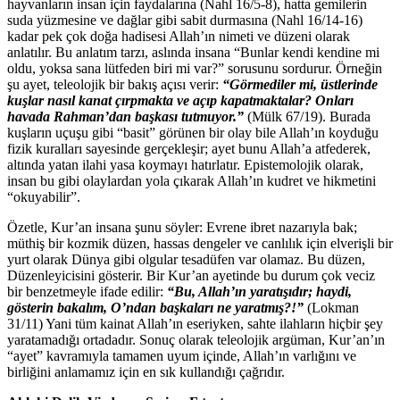
hayvanların insan için faydalarına (Nahl 16/5-8), hatta gemilerin
suda yüzmesine ve dağlar gibi sabit durmasına (Nahl 16/14-16)
kadar pek çok doğa hadisesi Allah’ın nimeti ve düzeni olarak
anlatılır. Bu anlatım tarzı, aslında insana “Bunlar kendi kendine mi
oldu, yoksa sana lütfeden biri mi var?” sorusunu sordurur. Örneğin
şu ayet, teleolojik bir bakış açısı verir:
“Görmediler mi, üstlerinde
kuşlar nasıl kanat çırpmakta ve açıp kapatmaktalar? Onları
havada Rahman’dan başkası tutmuyor.”
(Mülk 67/19). Burada
kuşların uçuşu gibi “basit” görünen bir olay bile Allah’ın koyduğu
fizik kuralları sayesinde gerçekleşir; ayet bunu Allah’a atfederek,
altında yatan ilahi yasa koymayı hatırlatır. Epistemolojik olarak,
insan bu gibi olaylardan yola çıkarak Allah’ın kudret ve hikmetini
“okuyabilir”.
Özetle, Kur’an insana şunu söyler: Evrene ibret nazarıyla bak;
müthiş bir kozmik düzen, hassas dengeler ve canlılık için elverişli bir
yurt olarak Dünya gibi olgular tesadüfen var olamaz. Bu düzen,
Düzenleyicisini gösterir. Bir Kur’an ayetinde bu durum çok veciz
bir benzetmeyle ifade edilir:
“Bu, Allah’ın yaratışıdır; haydi,
gösterin bakalım, O’ndan başkaları ne yaratmış?!”
(Lokman
31/11) Yani tüm kainat Allah’ın eseriyken, sahte ilahların hiçbir şey
yaratamadığı ortadadır. Sonuç olarak teleolojik argüman, Kur’an’ın
“ayet” kavramıyla tamamen uyum içinde, Allah’ın varlığını ve
birliğini anlamamız için en sık kullandığı çağrıdır.