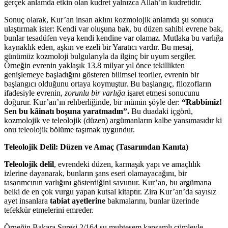
gerçek anlamda etkin olan kudret yalnızca Allah’ın kudretidir.
Sonuç olarak, Kur’an insan aklını kozmolojik anlamda şu sonuca
ulaştırmak ister: Kendi var oluşuna bak, bu düzen sahibi evrene bak,
bunlar tesadüfen veya kendi kendine var olamaz. Mutlaka bu varlığa
kaynaklık eden, aşkın ve ezeli bir Yaratıcı vardır. Bu mesaj,
günümüz kozmoloji bulgularıyla da ilginç bir uyum sergiler.
Örneğin evrenin yaklaşık 13.8 milyar yıl önce tekillikten
genişlemeye başladığını gösteren bilimsel teoriler, evrenin bir
başlangıcı olduğunu ortaya koymuştur. Bu başlangıç, filozofların
ifadesiyle evrenin,
zorunlu bir varlığa
işaret etmesi sonucunu
doğurur. Kur’an’ın rehberliğinde, bir mümin şöyle der:
“Rabbimiz!
Sen bu kâinatı boşuna yaratmadın”.
Bu duadaki içgörü,
kozmolojik ve teleolojik (düzen) argümanların kalbe yansımasıdır ki
onu teleolojik bölüme taşımak uygundur.
Teleolojik Delil: Düzen ve Amaç (Tasarımdan Kanıta)
Teleolojik delil
, evrendeki düzen, karmaşık yapı ve amaçlılık
izlerine dayanarak, bunların şans eseri olamayacağını, bir
tasarımcının varlığını gösterdiğini savunur. Kur’an, bu argümana
belki de en çok vurgu yapan kutsal kitaptır. Zira Kur’an’da sayısız
ayet insanlara
tabiat ayetlerine
bakmalarını, bunlar üzerinde
tefekkür etmelerini emreder.
Örneğin Bakara Suresi 2/164 şu muhteşem kapsamlı cümleyle