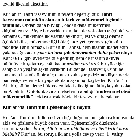
tevhid ilkesini aksettirir.
Kur’an’ın Tanrı tasavvurunun felsefi değeri şudur:
Tanrı
kavramını mümkün olan en tutarlı ve mükemmel biçimde
tanımlar.
Ondan daha büyüğü, ondan daha mükemmeli
düşünülemez. Böyle bir varlık, mantıken de yok olamaz (çünkü var
olmaması, mükemmellik vasfına aykırıdır) eşi ve ortağı olamaz
(çünkü ikilik, mükemmelliği böler) acziyet içeremez (çünkü o
takdirde Tanrı olmaz). Kur’an’ın Tanrısı, hem insanın ibadet edip
yakaracağı kadar
yakın
kuluna şah damarından daha yakın
oluşu
Kaf 50/16 gibi ayetlerde dile getirilir, hem de insanın aklıyla
bütünüyle kuşatamayacağı kadar
uzağın ötesi uzak
bir yüceliğe
sahip olan yegâne aşkın varlıktır. Bu dengeli tasavvur, O’nu ne
tamamen insanüstü bir güç olarak uzaklaştırıp deizme düşer, ne de
panteistçe evrenle bir yaparak ilahi aşkınlığı kaybeder. Kur’an’ın
Allah’ı, bütün aleme hükmeden fakat dilediğine lütfuyla yakın olan
bir Allah’tır. Ontolojik açıdan felsefenin aradığı
“mükemmel ötesi
mükemmellik”
noktası ancak böyle bir tasavvurla karşılanır.
Kur’an’da Tanrı’nın Epistemolojik Boyutu
Kur’an, Tanrı’nın bilinmesi ve doğruluğunun anlaşılması konusunda
akla ve gözleme büyük önem verir. Epistemolojik düzlemde
sorumuz şudur:
İnsan, Allah’ın var olduğunu ve niteliklerini nasıl
bilebilir?
Kur’an, bu soruya iki ana yolla cevap verir 1-
vahiy