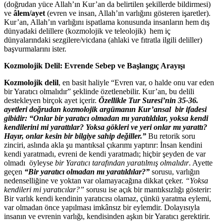
(doğrudan yüce Allah’ın Kur’an da belirtilen şekillerde bildirmesi)
ve
âlem/ayet
(evren ve insan, Allah’ın varlığını gösteren işaretler).
Kur’an, Allah’ın varlığını ispatlama konusunda insanların hem dış
dünyadaki delillere (kozmolojik ve teleolojik) hem iç
dünyalarındaki sezgilere/vicdana (ahlaki ve fıtratla ilgili deliller)
başvurmalarını ister.
Kozmolojik Delil: Evrende Sebep ve Başlangıç Arayışı
Kozmolojik delil
, en basit haliyle “Evren var, o halde onu var eden
bir Yaratıcı olmalıdır” şeklinde özetlenebilir. Kur’an, bu delili
destekleyen birçok ayet içerir.
Özellikle Tur Suresi’nin 35-36.
ayetleri doğrudan kozmolojik argümanın Kur’ansal bir ifadesi
gibidir: “Onlar bir yaratıcı olmadan mı yaratıldılar, yoksa kendi
kendilerini mi yarattılar? Yoksa gökleri ve yeri onlar mı yarattı?
Hayır, onlar kesin bir bilgiye sahip değiller.”
Bu retorik soru
zinciri, aslında akla şu mantıksal çıkarımı yaptırır: İnsan kendini
kendi yaratmadı, evreni de kendi yaratmadı; hiçbir şeyden de var
olmadı öyleyse
bir Yaratıcı tarafından yaratılmış olmalıdır
. Ayette
geçen
“Bir yaratıcı olmadan mı yaratıldılar?”
sorusu, varlığın
nedenselliğine ve yoktan var olamayacağına dikkat çeker.
“Yoksa
kendileri mi yaratıcılar?”
sorusu ise açık bir mantıksızlığı gösterir:
Bir varlık kendi kendinin yaratıcısı olamaz, çünkü yaratma eylemi,
var olmadan önce yapılması imkânsız bir eylemdir. Dolayısıyla
insanın ve evrenin varlığı, kendisinden aşkın bir Yaratıcı gerektirir.