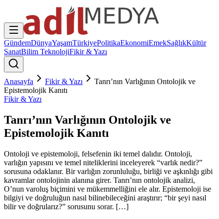
Gündem
Dünya
Yaşam
Türkiye
Politika
Ekonomi
Emek
Sağlık
Kültür
Sanat
Bilim Teknoloji
Fikir & Yazı
Anasayfa
Fikir & Yazı
Tanrı’nın Varlığının Ontolojik ve
Epistemolojik Kanıtı
Fikir & Yazı
Tanrı’nın Varlığının Ontolojik ve
Epistemolojik Kanıtı
Ontoloji ve epistemoloji, felsefenin iki temel dalıdır. Ontoloji,
varlığın yapısını ve temel niteliklerini inceleyerek “varlık nedir?”
sorusuna odaklanır. Bir varlığın zorunluluğu, birliği ve aşkınlığı gibi
kavramlar ontolojinin alanına girer. Tanrı’nın ontolojik analizi,
O’nun varoluş biçimini ve mükemmelliğini ele alır. Epistemoloji ise
bilgiyi ve doğruluğun nasıl bilinebileceğini araştırır; “bir şeyi nasıl
bilir ve doğrularız?” sorusunu sorar. […]