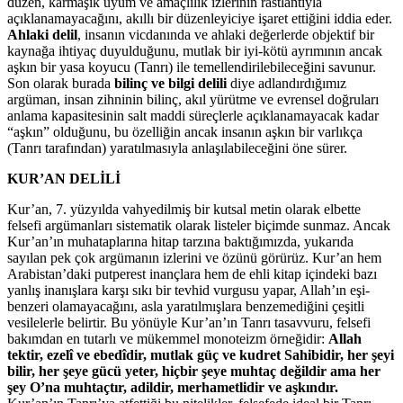
düzen, karmaşık uyum ve amaçlılık izlerinin rastlantıyla
açıklanamayacağını, akıllı bir düzenleyiciye işaret ettiğini iddia eder.
Ahlaki delil
, insanın vicdanında ve ahlaki değerlerde objektif bir
kaynağa ihtiyaç duyulduğunu, mutlak bir iyi-kötü ayrımının ancak
aşkın bir yasa koyucu (Tanrı) ile temellendirilebileceğini savunur.
Son olarak burada
bilinç ve bilgi delili
diye adlandırdığımız
argüman, insan zihninin bilinç, akıl yürütme ve evrensel doğruları
anlama kapasitesinin salt maddi süreçlerle açıklanamayacak kadar
“aşkın” olduğunu, bu özelliğin ancak insanın aşkın bir varlıkça
(Tanrı tarafından) yaratılmasıyla anlaşılabileceğini öne sürer.
KUR’AN DELİLİ
Kur’an, 7. yüzyılda vahyedilmiş bir kutsal metin olarak elbette
felsefi argümanları sistematik olarak listeler biçimde sunmaz. Ancak
Kur’an’ın muhataplarına hitap tarzına baktığımızda, yukarıda
sayılan pek çok argümanın izlerini ve özünü görürüz. Kur’an hem
Arabistan’daki putperest inançlara hem de ehli kitap içindeki bazı
yanlış inanışlara karşı sıkı bir tevhid vurgusu yapar, Allah’ın eşi-
benzeri olamayacağını, asla yaratılmışlara benzemediğini çeşitli
vesilelerle belirtir. Bu yönüyle Kur’an’ın Tanrı tasavvuru, felsefi
bakımdan en tutarlı ve mükemmel monoteizm örneğidir:
Allah
tektir, ezelî ve ebedîdir, mutlak güç ve kudret Sahibidir, her şeyi
bilir, her şeye gücü yeter, hiçbir şeye muhtaç değildir ama her
şey O’na muhtaçtır, adildir, merhametlidir ve aşkındır.