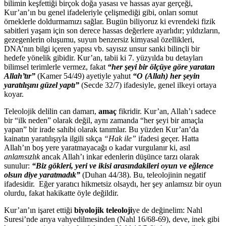
bilimin keşfettiği birçok doğa yasası ve hassas ayar gerçeği,
Kur’an’ın bu genel ifadeleriyle çelişmediği gibi, onları somut
örneklerle doldurmamızı sağlar. Bugün biliyoruz ki evrendeki fizik
sabitleri yaşam için son derece hassas değerlere ayarlıdır; yıldızların,
gezegenlerin oluşumu, suyun benzersiz kimyasal özellikleri,
DNA’nın bilgi içeren yapısı vb. sayısız unsur sanki bilinçli bir
hedefe yönelik gibidir. Kur’an, tabii ki 7. yüzyılda bu detayları
bilimsel terimlerle vermez, fakat
“her şeyi bir ölçüye göre yaratan
Allah’tır”
(Kamer 54/49) ayetiyle yahut
“O (Allah) her şeyin
yaratılışını güzel yaptı”
(Secde 32/7) ifadesiyle, genel ilkeyi ortaya
koyar.
Teleolojik delilin can damarı,
amaç
fikridir. Kur’an, Allah’ı sadece
bir “ilk neden” olarak değil, aynı zamanda “her şeyi bir amaçla
yapan” bir irade sahibi olarak tanımlar. Bu yüzden Kur’an’da
kainatın yaratılışıyla ilgili sıkça
“Hak ile”
ifadesi geçer. Hatta
Allah’ın boş yere yaratmayacağı o kadar vurgulanır ki, asıl
anlamsızlık
ancak Allah’ı inkar edenlerin düşünce tarzı olarak
sunulur:
“Biz gökleri, yeri ve ikisi arasındakileri oyun ve eğlence
olsun diye yaratmadık”
(Duhan 44/38). Bu, teleolojinin negatif
ifadesidir. Eğer yaratıcı hikmetsiz olsaydı, her şey anlamsız bir oyun
olurdu, fakat hakikatte öyle değildir.
Kur’an’ın işaret ettiği
biyolojik teleoloji
ye de değinelim: Nahl
Suresi’nde arıya vahyedilmesinden (Nahl 16/68-69), deve, inek gibi