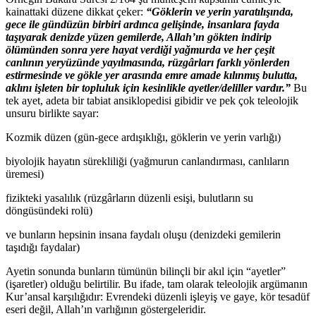
kainattaki düzene dikkat çeker:
“Göklerin ve yerin yaratılışında,
gece ile gündüzün birbiri ardınca gelişinde, insanlara fayda
taşıyarak denizde yüzen gemilerde, Allah’ın gökten indirip
ölümünden sonra yere hayat verdiği yağmurda ve her çeşit
canlının yeryüzünde yayılmasında, rüzgârları farklı yönlerden
estirmesinde ve gökle yer arasında emre amade kılınmış bulutta,
aklını işleten bir topluluk için kesinlikle ayetler/deliller vardır.”
Bu
tek ayet, adeta bir tabiat ansiklopedisi gibidir ve pek çok teleolojik
unsuru birlikte sayar:
Kozmik düzen (gün-gece ardışıklığı, göklerin ve yerin varlığı)
biyolojik hayatın sürekliliği (yağmurun canlandırması, canlıların
üremesi)
fizikteki yasalılık (rüzgârların düzenli esişi, bulutların su
döngüsündeki rolü)
ve bunların hepsinin insana faydalı oluşu (denizdeki gemilerin
taşıdığı faydalar)
Ayetin sonunda bunların tümünün bilinçli bir akıl için “ayetler”
(işaretler) olduğu belirtilir. Bu ifade, tam olarak teleolojik argümanın
Kur’ansal karşılığıdır: Evrendeki düzenli işleyiş ve gaye, kör tesadüf
eseri değil, Allah’ın varlığının göstergeleridir.