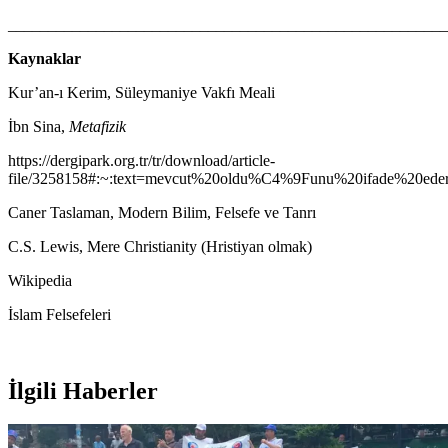
_______________________________________________________
Kaynaklar
Kur’an-ı Kerim, Süleymaniye Vakfı Meali
İbn Sina,
Metafizik
https://dergipark.org.tr/tr/download/article-
file/3258158#:~:text=mevcut%20oldu%C4%9Funu%20ifade%2
Caner Taslaman, Modern Bilim, Felsefe ve Tanrı
C.S. Lewis, Mere Christianity (Hristiyan olmak)
Wikipedia
İslam Felsefeleri
İlgili Haberler