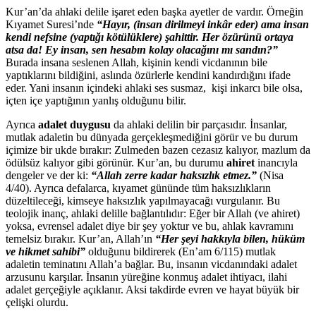
Kur’an’da ahlaki delile işaret eden başka ayetler de vardır. Örneğin
Kıyamet Suresi’nde
“Hayır, (insan dirilmeyi inkâr eder) ama insan
kendi nefsine (yaptığı kötülüklere) şahittir. Her özürünü ortaya
atsa da! Ey insan, sen hesabın kolay olacağını mı sandın?”
Burada insana seslenen Allah, kişinin kendi vicdanının bile
yaptıklarını bildiğini, aslında özürlerle kendini kandırdığını ifade
eder. Yani insanın içindeki ahlaki ses susmaz, kişi inkarcı bile olsa,
içten içe yaptığının yanlış olduğunu bilir.
Ayrıca
adalet duygusu
da ahlaki delilin bir parçasıdır. İnsanlar,
mutlak adaletin bu dünyada gerçekleşmediğini görür ve bu durum
içimize bir ukde bırakır: Zulmeden bazen cezasız kalıyor, mazlum da
ödülsüz kalıyor gibi görünür. Kur’an, bu durumu
ahiret
inancıyla
dengeler ve der ki:
“Allah zerre kadar haksızlık etmez.”
(Nisa
4/40). Ayrıca defalarca, kıyamet gününde tüm haksızlıkların
düzeltileceği, kimseye haksızlık yapılmayacağı vurgulanır. Bu
teolojik inanç, ahlaki delille bağlantılıdır: Eğer bir Allah (ve ahiret)
yoksa, evrensel adalet diye bir şey yoktur ve bu, ahlak kavramını
temelsiz bırakır. Kur’an, Allah’ın
“Her şeyi hakkıyla bilen, hüküm
ve hikmet sahibi”
olduğunu bildirerek (En’am 6/115) mutlak
adaletin teminatını Allah’a bağlar. Bu, insanın vicdanındaki adalet
arzusunu karşılar. İnsanın yüreğine konmuş adalet ihtiyacı, ilahi
adalet gerçeğiyle açıklanır. Aksi takdirde evren ve hayat büyük bir
çelişki olurdu.