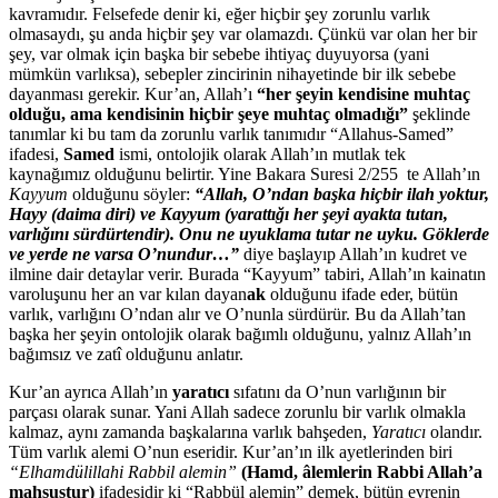
kavramıdır. Felsefede denir ki, eğer hiçbir şey zorunlu varlık
olmasaydı, şu anda hiçbir şey var olamazdı. Çünkü var olan her bir
şey, var olmak için başka bir sebebe ihtiyaç duyuyorsa (yani
mümkün varlıksa), sebepler zincirinin nihayetinde bir ilk sebebe
dayanması gerekir. Kur’an, Allah’ı
“her şeyin kendisine muhtaç
olduğu, ama kendisinin hiçbir şeye muhtaç olmadığı”
şeklinde
tanımlar ki bu tam da zorunlu varlık tanımıdır “Allahus-Samed”
ifadesi,
Samed
ismi, ontolojik olarak Allah’ın mutlak tek
kaynağımız olduğunu belirtir. Yine Bakara Suresi 2/255 te Allah’ın
Kayyum
olduğunu söyler:
“Allah, O’ndan başka hiçbir ilah yoktur,
Hayy (daima diri) ve Kayyum (yarattığı her şeyi ayakta tutan,
varlığını sürdürtendir). Onu ne uyuklama tutar ne uyku. Göklerde
ve yerde ne varsa O’nundur…”
diye başlayıp Allah’ın kudret ve
ilmine dair detaylar verir. Burada “Kayyum” tabiri, Allah’ın kainatın
varoluşunu her an var kılan dayan
ak
olduğunu ifade eder, bütün
varlık, varlığını O’ndan alır ve O’nunla sürdürür. Bu da Allah’tan
başka her şeyin ontolojik olarak bağımlı olduğunu, yalnız Allah’ın
bağımsız ve zatî olduğunu anlatır.
Kur’an ayrıca Allah’ın
yaratıcı
sıfatını da O’nun varlığının bir
parçası olarak sunar. Yani Allah sadece zorunlu bir varlık olmakla
kalmaz, aynı zamanda başkalarına varlık bahşeden,
Yaratıcı
olandır.
Tüm varlık alemi O’nun eseridir. Kur’an’ın ilk ayetlerinden biri
“Elhamdülillahi Rabbil alemin”
(Hamd, âlemlerin Rabbi Allah’a
mahsustur)
ifadesidir ki “Rabbül alemin” demek, bütün evrenin