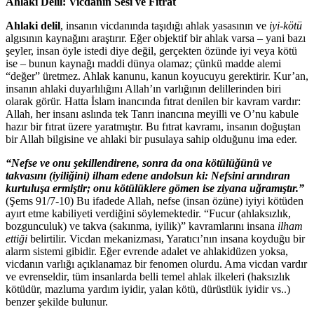
Ahlaki Delil: Vicdanın Sesi ve Fıtrat
Ahlaki delil
, insanın vicdanında taşıdığı ahlak yasasının ve
iyi-kötü
algısının kaynağını araştırır. Eğer objektif bir ahlak varsa – yani bazı
şeyler, insan öyle istedi diye değil, gerçekten özünde iyi veya kötü
ise – bunun kaynağı maddi dünya olamaz; çünkü madde alemi
“değer” üretmez. Ahlak kanunu, kanun koyucuyu gerektirir. Kur’an,
insanın ahlaki duyarlılığını Allah’ın varlığının delillerinden biri
olarak görür. Hatta İslam inancında fıtrat denilen bir kavram vardır:
Allah, her insanı aslında tek Tanrı inancına meyilli ve O’nu kabule
hazır bir fıtrat üzere yaratmıştır. Bu fıtrat kavramı, insanın doğuştan
bir Allah bilgisine ve ahlaki bir pusulaya sahip olduğunu ima eder.
“Nefse ve onu şekillendirene, sonra da ona kötülüğünü ve
takvasını (iyiliğini) ilham edene andolsun ki: Nefsini arındıran
kurtuluşa ermiştir; onu kötülüklere gömen ise ziyana uğramıştır.”
(Şems 91/7-10) Bu ifadede Allah, nefse (insan özüne) iyiyi kötüden
ayırt etme kabiliyeti verdiğini söylemektedir. “Fucur (ahlaksızlık,
bozgunculuk) ve takva (sakınma, iyilik)” kavramlarını insana
ilham
ettiği
belirtilir. Vicdan mekanizması, Yaratıcı’nın insana koyduğu bir
alarm sistemi gibidir. Eğer evrende adalet ve ahlakidüzen yoksa,
vicdanın varlığı açıklanamaz bir fenomen olurdu. Ama vicdan vardır
ve evrenseldir, tüm insanlarda belli temel ahlak ilkeleri (haksızlık
kötüdür, mazluma yardım iyidir, yalan kötü, dürüstlük iyidir vs..)
benzer şekilde bulunur.