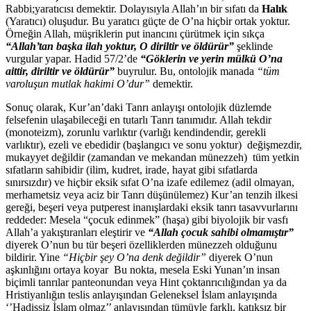
Rabbi;yaratıcısı demektir. Dolayısıyla Allah’ın bir sıfatı da
Halık
(Yaratıcı) oluşudur. Bu yaratıcı güçte de O’na hiçbir ortak yoktur.
Örneğin Allah, müşriklerin put inancını çürütmek için sıkça
“Allah’tan başka ilah yoktur, O diriltir ve öldürür”
şeklinde
vurgular yapar. Hadid 57/2’de
“Göklerin ve yerin mülkü O’na
aittir, diriltir ve öldürür”
buyrulur. Bu, ontolojik manada
“tüm
varoluşun mutlak hakimi O’dur”
demektir.
Sonuç olarak, Kur’an’daki Tanrı anlayışı ontolojik düzlemde
felsefenin ulaşabileceği en tutarlı Tanrı tanımıdır. Allah tekdir
(monoteizm), zorunlu varlıktır (varlığı kendindendir, gerekli
varlıktır), ezeli ve ebedidir (başlangıcı ve sonu yoktur) değişmezdir,
mukayyet değildir (zamandan ve mekandan münezzeh) tüm yetkin
sıfatların sahibidir (ilim, kudret, irade, hayat gibi sıfatlarda
sınırsızdır) ve hiçbir eksik sıfat O’na izafe edilemez (adil olmayan,
merhametsiz veya aciz bir Tanrı düşünülemez) Kur’an tenzih ilkesi
gereği, beşeri veya putperest inanışlardaki eksik tanrı tasavvurlarını
reddeder: Mesela “çocuk edinmek” (haşa) gibi biyolojik bir vasfı
Allah’a yakıştıranları eleştirir ve
“Allah çocuk sahibi olmamıştır”
diyerek O’nun bu tür beşeri özelliklerden münezzeh olduğunu
bildirir. Yine
“Hiçbir şey O’na denk değildir”
diyerek O’nun
aşkınlığını ortaya koyar Bu nokta, mesela Eski Yunan’ın insan
biçimli tanrılar panteonundan veya Hint çoktanrıcılığından ya da
Hristiyanlığın teslis anlayışından Geleneksel İslam anlayışında
‘’Hadissiz İslam olmaz’’ anlayışından tümüyle farklı, katıksız bir