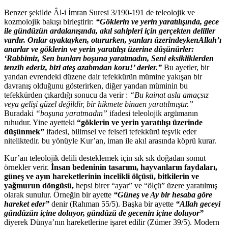
Benzer şekilde Âl-i İmran Suresi 3/190-191 de teleolojik ve
kozmolojik bakışı birleştirir:
“Göklerin ve yerin yaratılışında, gece
ile gündüzün ardalanışında, akıl sahipleri için gerçekten deliller
vardır. Onlar ayaktayken, otururken, yanları üzerindeykenAllah’ı
anarlar ve göklerin ve yerin yaratılışı üzerine düşünürler:
‘Rabbimiz, Sen bunları boşuna yaratmadın, Seni eksikliklerden
tenzih ederiz, bizi ateş azabından koru!’ derler.”
Bu ayetler, bir
yandan evrendeki düzene dair tefekkürün mümine yakışan bir
davranış olduğunu gösterirken, diğer yandan müminin bu
tefekkürden çıkardığı sonucu da verir :
“Bu kainat asla amaçsız
veya gelişi güzel değildir, bir hikmete binaen yaratılmıştır.”
Buradaki
“boşuna yaratmadın”
ifadesi teleolojik argümanın
ruhudur. Yine ayetteki
“göklerin ve yerin yaratılışı üzerinde
düşünmek”
ifadesi, bilimsel ve felsefi tefekkürü teşvik eder
niteliktedir. bu yönüyle Kur’an, iman ile akıl arasında köprü kurar.
Kur’an teleolojik delili desteklemek için sık sık doğadan somut
örnekler verir.
İnsan bedeninin tasarımı, hayvanların faydaları,
güneş ve ayın hareketlerinin incelikli ölçüsü, bitkilerin ve
yağmurun döngüsü,
hepsi birer “ayar” ve “ölçü” üzere yaratılmış
olarak sunulur. Örneğin bir ayette
“Güneş ve Ay bir hesaba göre
hareket eder”
denir (Rahman 55/5). Başka bir ayette
“Allah geceyi
gündüzün içine doluyor, gündüzü de gecenin içine doluyor”
diyerek Dünya’nın hareketlerine işaret edilir (Zümer 39/5). Modern