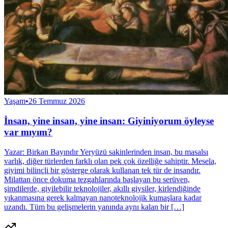
Yaşam
•
26 Temmuz 2026
İnsan, yine insan, yine insan: Giyiniyorum öyleyse
var mıyım?
Yazar: Birkan Bayındır Yeryüzü sakinlerinden insan, bu masalsı
varlık, diğer türlerden farklı olan pek çok özelliğe sahiptir. Mesela,
giyimi bilinçli bir gösterge olarak kullanan tek tür de insandır.
Milattan önce dokuma tezgahlarında başlayan bu serüven,
şimdilerde, giyilebilir teknolojiler, akıllı giysiler, kirlendiğinde
yıkanmasına gerek kalmayan nanoteknolojik kumaşlara kadar
uzandı. Tüm bu gelişmelerin yanında aynı kalan bir […]