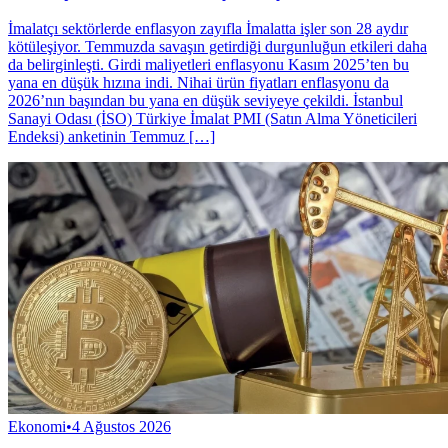
İmalatçı sektörlerde enflasyon zayıfla İmalatta işler son 28 aydır
kötüleşiyor. Temmuzda savaşın getirdiği durgunluğun etkileri daha
da belirginleşti. Girdi maliyetleri enflasyonu Kasım 2025’ten bu
yana en düşük hızına indi. Nihai ürün fiyatları enflasyonu da
2026’nın başından bu yana en düşük seviyeye çekildi. İstanbul
Sanayi Oda­sı (İSO) Türkiye İmalat PMI (Satın Alma Yöne­ticileri
Endeksi) anketinin Temmuz […]
Ekonomi
•
4 Ağustos 2026