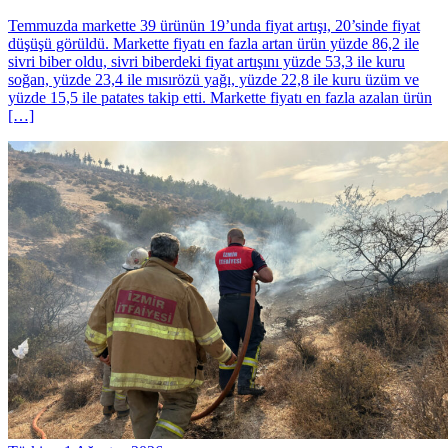
Temmuzda markette 39 ürünün 19’unda fiyat artışı, 20’sinde fiyat
düşüşü görüldü. Markette fiyatı en fazla artan ürün yüzde 86,2 ile
sivri biber oldu, sivri biberdeki fiyat artışını yüzde 53,3 ile kuru
soğan, yüzde 23,4 ile mısırözü yağı, yüzde 22,8 ile kuru üzüm ve
yüzde 15,5 ile patates takip etti. Markette fiyatı en fazla azalan ürün
[…]