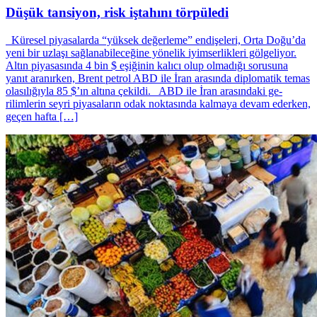
Düşük tansiyon, risk iştahını törpüledi
Küresel piyasalarda “yüksek değerleme” endişeleri, Orta Doğu’da
yeni bir uzlaşı sağlanabileceğine yönelik iyimserlikleri gölgeliyor.
Altın piyasasında 4 bin $ eşiğinin kalıcı olup olmadığı sorusuna
yanıt aranırken, Brent petrol ABD ile İran arasında diplomatik temas
olasılığıyla 85 $’ın altına çekildi. ABD ile İran arasındaki ge­
rilimlerin seyri piyasala­rın odak noktasında kal­maya devam ederken,
geçen haf­ta […]