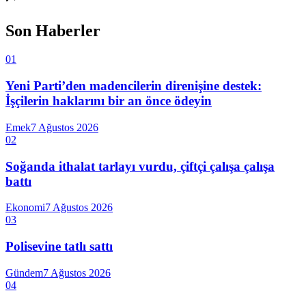
Son Haberler
01
Yeni Parti’den madencilerin direnişine destek:
İşçilerin haklarını bir an önce ödeyin
Emek
7 Ağustos 2026
02
Soğanda ithalat tarlayı vurdu, çiftçi çalışa çalışa
battı
Ekonomi
7 Ağustos 2026
03
Polisevine tatlı sattı
Gündem
7 Ağustos 2026
04