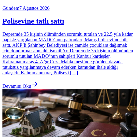
Gündem
7 Ağustos 2026
Polisevine tatlı sattı
Depremde 35 kişinin ölümünden sorumlu tutulan ve 22,5 yıla kadar
hapisle yargılanan MADO’nun patronları, Maraş Polisevi’ne tatlı
sattı. AKP’li Şahinbey Belediyesi ise camide çocuklara dağıtmak
için dondurma satın aldı ismail Arı Depremde 35 kişinin ölümünden
sorumlu tutulan MADO’nun sahipleri Kanbur kardeşler,
Kahramanmaraş 4. Ağır Ceza Mahkemesi’nde görülen davada
tutuksuz yargılanmaya devam ederken kamudan ihale aldığı
anlaşıldı. Kahramanmaraş Polisevi […]
Devamını Oku