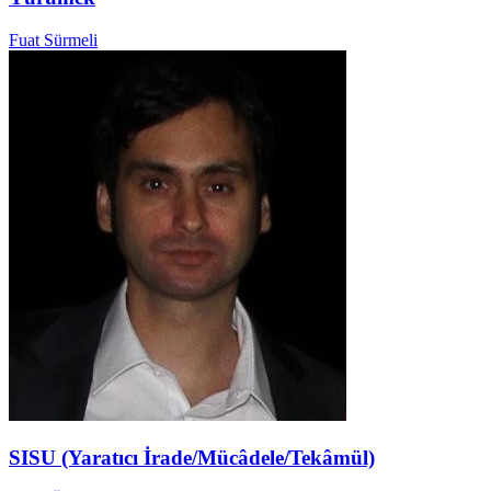
Fuat Sürmeli
SISU (Yaratıcı İrade/Mücâdele/Tekâmül)