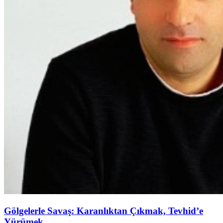
Gölgelerle Savaş: Karanlıktan Çıkmak, Tevhid’e
Yürümek