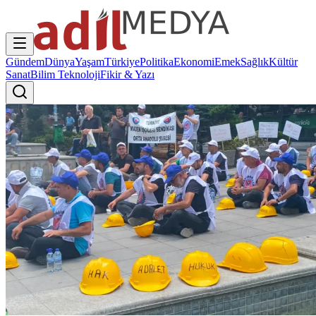
Gündem
Dünya
Yaşam
Türkiye
Politika
Ekonomi
Emek
Sağlık
Kültür
Sanat
Bilim Teknoloji
Fikir & Yazı