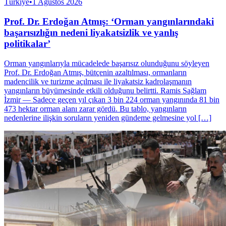
Türkiye
•
1 Ağustos 2026
Prof. Dr. Erdoğan Atmış: ‘Orman yangınlarındaki
başarısızlığın nedeni liyakatsizlik ve yanlış
politikalar’
Orman yangınlarıyla mücadelede başarısız olunduğunu söyleyen
Prof. Dr. Erdoğan Atmış, bütçenin azaltılması, ormanların
madencilik ve turizme açılması ile liyakatsiz kadrolaşmanın
yangınların büyümesinde etkili olduğunu belirtti. Ramis Sağlam
İzmir — Sadece geçen yıl çıkan 3 bin 224 orman yangınında 81 bin
473 hektar orman alanı zarar gördü. Bu tablo, yangınların
nedenlerine ilişkin soruların yeniden gündeme gelmesine yol […]