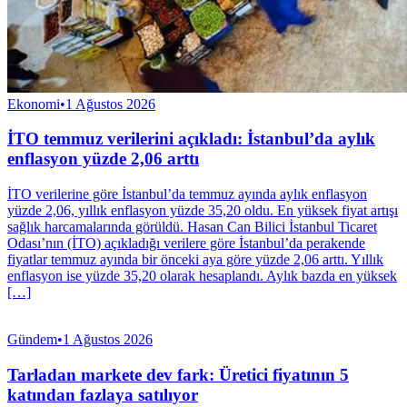
Ekonomi
•
1 Ağustos 2026
İTO temmuz verilerini açıkladı: İstanbul’da aylık
enflasyon yüzde 2,06 arttı
İTO verilerine göre İstanbul’da temmuz ayında aylık enflasyon
yüzde 2,06, yıllık enflasyon yüzde 35,20 oldu. En yüksek fiyat artışı
sağlık harcamalarında görüldü. Hasan Can Bilici İstanbul Ticaret
Odası’nın (İTO) açıkladığı verilere göre İstanbul’da perakende
fiyatlar temmuz ayında bir önceki aya göre yüzde 2,06 arttı. Yıllık
enflasyon ise yüzde 35,20 olarak hesaplandı. Aylık bazda en yüksek
[…]
Gündem
•
1 Ağustos 2026
Tarladan markete dev fark: Üretici fiyatının 5
katından fazlaya satılıyor