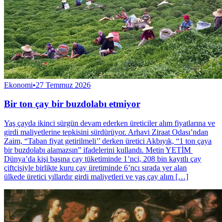
Ekonomi
•
27 Temmuz 2026
Bir ton çay bir buzdolabı etmiyor
Yaş çayda ikinci sürgün devam ederken üreticiler alım fiyatlarına ve
girdi maliyetlerine tepkisini sürdürüyor. Arhavi Ziraat Odası’ndan
Zaim, “Taban fiyat getirilmeli’’ derken üretici Akbıyık, “1 ton çaya
bir buzdolabı alamazsın” ifadelerini kullandı. Metin YETİM
Dünya’da kişi başına çay tüketiminde 1’nci, 208 bin kayıtlı çay
çiftçisiyle birlikte kuru çay üretiminde 6’ncı sırada yer alan
ülkede üretici yıllardır girdi maliyetleri ve yaş çay alım […]