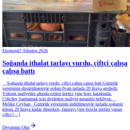
Ekonomi
7 Ağustos 2026
Soğanda ithalat tarlayı vurdu, çiftçi çalışa
çalışa battı
Soğanda ithalat tarlayı vurdu, çiftçi çalışa çalışa batt Gümrük
vergisinin düşürülmesiyle soğan fiyatı tarlada 20 liraya geriledi.
Yüksek maliyetler altında ezilen üretici yine borç batağında.
Çiftçiler, batmamak için devletten maliyet garantisi bekliyor.
Melike Ceyhan Gümrük vergisinin indirilmesiyle tarlada soğanın
kilosu 20 liraya kadar düşerken, faturayı yine borçla üretim yapan
çiftçi […]
Devamını Oku