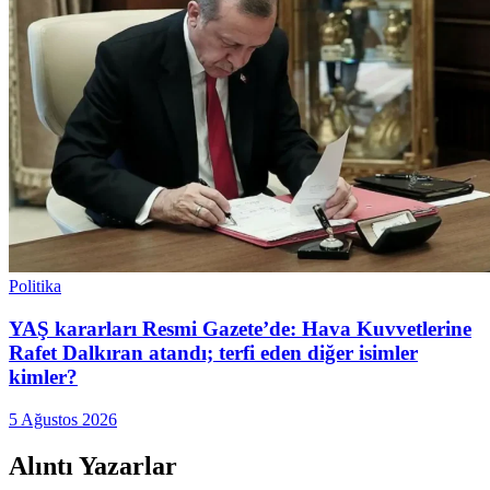
Politika
YAŞ kararları Resmi Gazete’de: Hava Kuvvetlerine
Rafet Dalkıran atandı; terfi eden diğer isimler
kimler?
5 Ağustos 2026
Alıntı Yazarlar