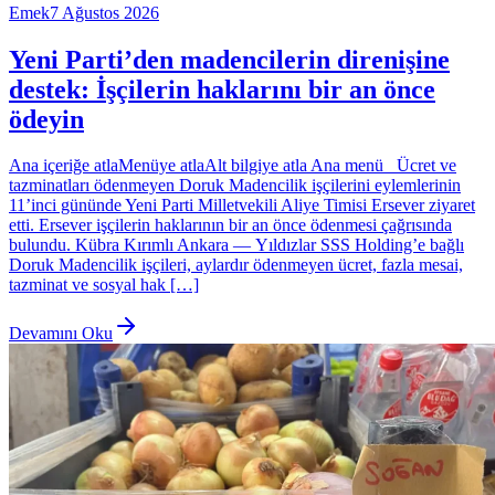
Emek
7 Ağustos 2026
Yeni Parti’den madencilerin direnişine
destek: İşçilerin haklarını bir an önce
ödeyin
Ana içeriğe atlaMenüye atlaAlt bilgiye atla Ana menü Ücret ve
tazminatları ödenmeyen Doruk Madencilik işçilerini eylemlerinin
11’inci gününde Yeni Parti Milletvekili Aliye Timisi Ersever ziyaret
etti. Ersever işçilerin haklarının bir an önce ödenmesi çağrısında
bulundu. Kübra Kırımlı Ankara — Yıldızlar SSS Holding’e bağlı
Doruk Madencilik işçileri, aylardır ödenmeyen ücret, fazla mesai,
tazminat ve sosyal hak […]
Devamını Oku