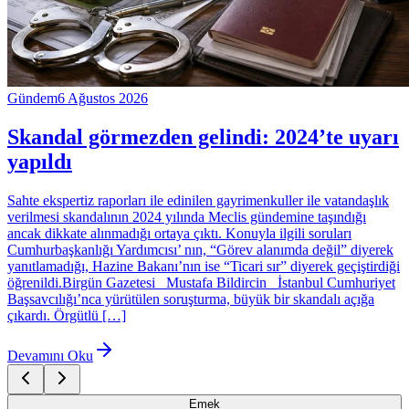
Gündem
6 Ağustos 2026
Skandal görmezden gelindi: 2024’te uyarı
yapıldı
Sahte ekspertiz raporları ile edinilen gayrimenkuller ile vatandaşlık
verilmesi skandalının 2024 yılında Meclis gündemine taşındığı
ancak dikkate alınmadığı ortaya çıktı. Konuyla ilgili soruları
Cumhurbaşkanlığı Yardımcısı’ nın, “Görev alanımda değil” diyerek
yanıtlamadığı, Hazine Bakanı’nın ise “Ticari sır” diyerek geçiştirdiği
öğrenildi.Birgün Gazetesi Mustafa Bildircin İstanbul Cumhuriyet
Başsavcılığı’nca yürütülen soruşturma, büyük bir skandalı açığa
çıkardı. Örgütlü […]
Devamını Oku
Emek