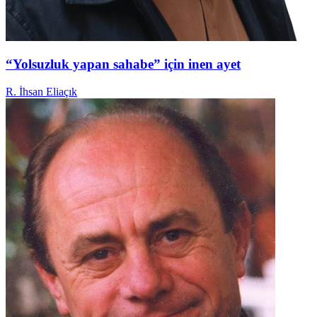
“Yolsuzluk yapan sahabe” için inen ayet
R. İhsan Eliaçık