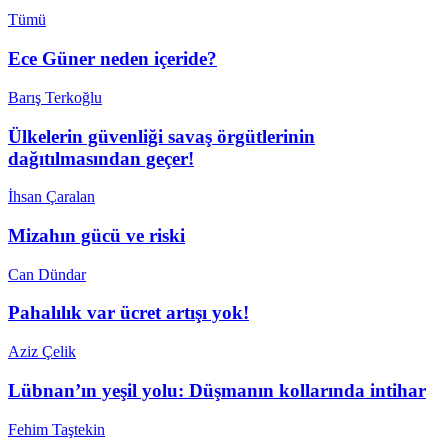
Tümü
Ece Güner neden içeride?
Barış Terkoğlu
Ülkelerin güvenliği savaş örgütlerinin
dağıtılmasından geçer!
İhsan Çaralan
Mizahın gücü ve riski
Can Dündar
Pahalılık var ücret artışı yok!
Aziz Çelik
Lübnan’ın yeşil yolu: Düşmanın kollarında intihar
Fehim Taştekin