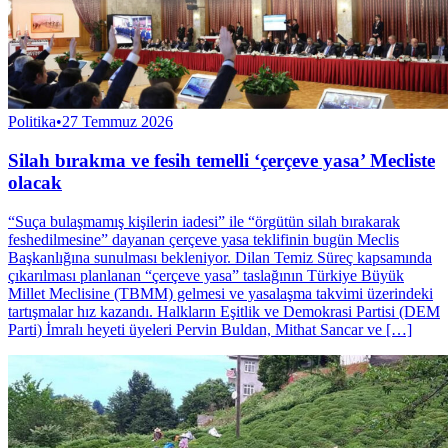
Politika
•
27 Temmuz 2026
Silah bırakma ve fesih temelli ‘çerçeve yasa’ Mecliste
olacak
“Suça bulaşmamış kişilerin iadesi” ile “örgütün silah bırakarak
feshedilmesine” dayanan çerçeve yasa teklifinin bugün Meclis
Başkanlığına sunulması bekleniyor. Dilan Temiz Süreç kapsamında
çıkarılması planlanan “çerçeve yasa” taslağının Türkiye Büyük
Millet Meclisine (TBMM) gelmesi ve yasalaşma takvimi üzerindeki
tartışmalar hız kazandı. Halkların Eşitlik ve Demokrasi Partisi (DEM
Parti) İmralı heyeti üyeleri Pervin Buldan, Mithat Sancar ve […]