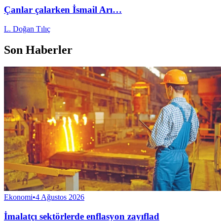
Çanlar çalarken İsmail Arı…
L. Doğan Tılıç
Son Haberler
Ekonomi
•
4 Ağustos 2026
İmalatçı sektörlerde enflasyon zayıflad