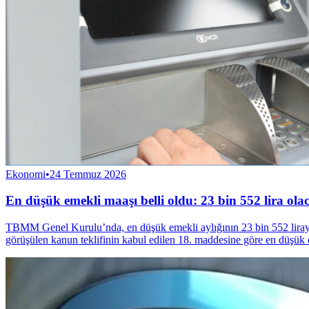
Ekonomi
•
24 Temmuz 2026
En düşük emekli maaşı belli oldu: 23 bin 552 lira ola
TBMM Genel Kurulu’nda, en düşük emekli aylığının 23 bin 552 liray
görüşülen kanun teklifinin kabul edilen 18. maddesine göre en düşük