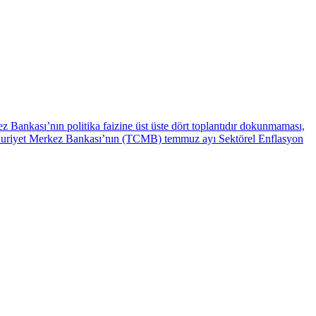
z Bankası’nın politika faizine üst üste dört toplantıdır dokunmaması,
umhuriyet Merkez Bankası’nın (TCMB) temmuz ayı Sektörel Enflasyon