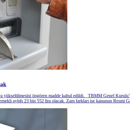
cak
a yükseltilmesini öngören madde kabul edildi. TBMM Genel Kurulu’nd
 emekli aylığı 23 bin 552 lira olacak. Zam farkları ise kanunun Resmi 