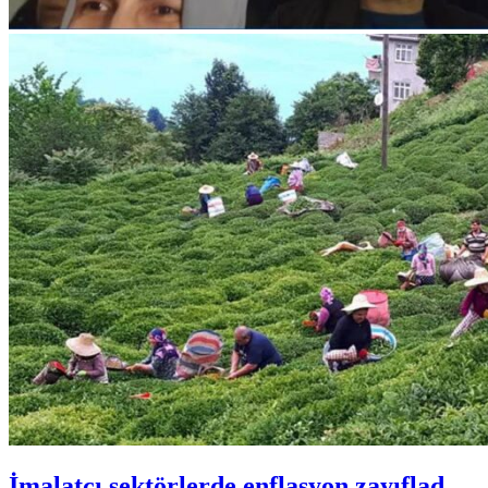
İmalatçı sektörlerde enflasyon zayıflad