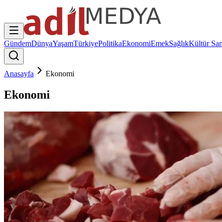
Gündem
Dünya
Yaşam
Türkiye
Politika
Ekonomi
Emek
Sağlık
Kültür San
Anasayfa
Ekonomi
Ekonomi