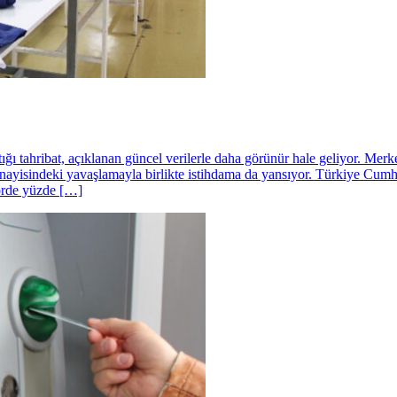
ı tahribat, açıklanan güncel verilerle daha görünür hale geliyor. Merke
anayisindeki yavaşlamayla birlikte istihdama da yansıyor. Türkiye C
ktörde yüzde […]