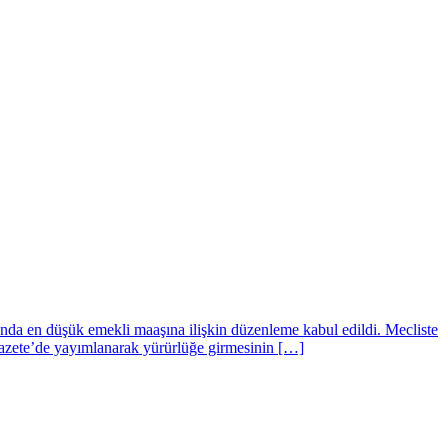
a en düşük emekli maaşına ilişkin düzenleme kabul edildi. Mecliste
Gazete’de yayımlanarak yürürlüğe girmesinin […]