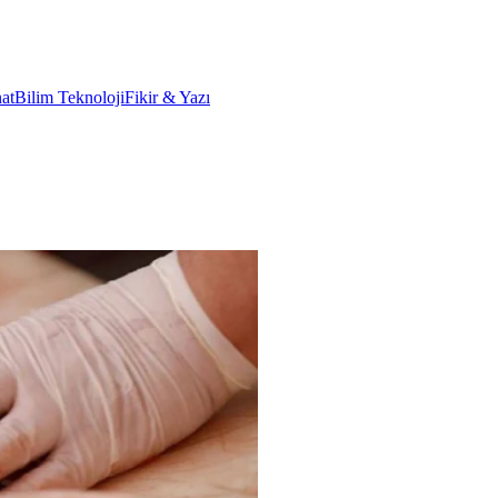
at
Bilim Teknoloji
Fikir & Yazı