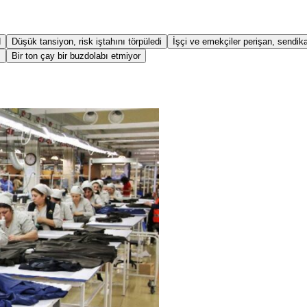
d
Düşük tansiyon, risk iştahını törpüledi
İşçi ve emekçiler perişan, sendika
ı
Bir ton çay bir buzdolabı etmiyor