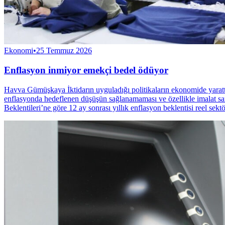
Ekonomi
•
25 Temmuz 2026
Enflasyon inmiyor emekçi bedel ödüyor
Havva Gümüşkaya İktidarın uyguladığı politikaların ekonomide yarattığ
enflasyonda hedeflenen düşüşün sağlanamaması ve özellikle imalat s
Beklentileri’ne göre 12 ay sonrası yıllık enflasyon beklentisi reel se