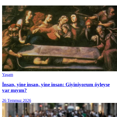
Yaşam
İnsan, yine insan, yine insan: Giyiniyorum öyleyse
var mıyım?
26 Temmuz 2026