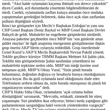
istedi. “Aksi halde oylamaları kaçırma ihtimali son derece yüksektir”
diyen Canikli, acil durumlarda yönetimin bilgilendirilmesini de
istedi. Canikli, oylamalarda zarfları kutuya atmadan önce mutlaka
yapıştırmaları gerektiğini belirterek, daha önce açık olan zarflardan
pulların düştüğünü söyledi.
İkinci tur görüşmeler için Meclis’e Başbakan Erdoğan’ın yanı sıra
CHP Genel Başkanı Deniz Baykal ve MHP Genel Başkanı Devlet
Bahçeli de geldi. Muhalefet ise engelleme girişimlerini sürdürdü.
Anayasa paketine geçilmeden önce MHP’nin ‘son günlerde artan
şiddet olayları’ ile ilgili araştırma önergesinin görüşülmesine ilişkin
grup önerisi AKP’lilerin oylarıyla reddedildi. Grup önerilerinde
Genel Kurul’u AKP’li Meclis Başkanvekili Nevzat Pakdil yönetti.
Teklife geçilince kürsüye TBMM Başkanı Mehmet Ali Şahin çıktı.
Teklifin tüm görüşmelerinin Şahin tarafından yönetilmesi ise
muhalefetin tepkisine neden oldu. MHP’nin isteği üzerine usul
tartışması açıldı. MHP’li Oktay Vural, “Sizin şimdi burada
bulunmanız, doğrudan doğruya oy hesabıyla buraya oturduğunuzu
ortaya koyar. Bu da gizli oylamada taraf olduğunuzu ifade eder.
Telefonların serbest olması da, sizin burada oturuşunuz da planlı bir
organizasyon sonucudur” dedi.
CHP’li Hakkı Süha Okay, oylamaların ‘açık oylama haline
dönüştüğünü’ savunarak, “Mevcutlu, refakatli, zimmetli bir süreç
yaşanmıştır. Sizi şimdiden ikaz ediyoruz; birinci turda yaptığınız gibi
parlamentonun saygınlığına halel verecek yöntemlerden vazgeçin”
dedi. Okay, Meclis TV’nin oylama görüntülerini verişini eleştirerek,