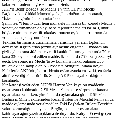
kabinlerin önlerinin gösterilmesini istedi.
AKP’li Bekir Bozdağ ise Meclis TV’nin CHP’li Meclis
Başkanvekili Güldal Mumcu’ya bağlı olduğunu anımsatarak,
“İstesinler, görüntülere alsınlar” dedi.
Şahin ise, “Hem iktidar hem muhalefetin hassas bir konuda Meclis’i
yönetiyor olmamdan dolayı bana teşekkür etmeleri lazım. Çünkü
böylece tüm milletvekili arkadaşlarımızın oy kullanmalarının da
yolunu açmış oluyorum” dedi.
Teklifin, tartışmasız düzenlemeleri arasında yer alan toplumun
dezavantajlı gruplarına pozitif ayrımcılık öngören 1. maddesinin
gizli oylamasına 408 milletvekili katıldı. İlk tur oylamasında 70’e
karşı 336 oyla kabul edilen madde, ikinci turda 75’e karşı 332 oyla
geçti. Bu sonuç ise Meclis’te oy kullanma hakkı bulunan 335
milletvekiline sahip olan AKP’de fire olduğunu ortaya koydu.
Kulislerde AKP’nin, bu maddenin oylamasında en az iki, en fazla
altı fire verdiği öne sürüldü. Sonuç AKP’de hayal kırıklığı ile
karşılandı.
Kız kardeşi vefat eden AKP’li Hamza Yerlikaya bu maddenin
oylamasına katılmadı. DP’li Mesut Yılmaz ise sürpriz bir kararla
oylamalara katılırken, yine 1. turda oylamalara giren DSP kökenli
Bağımsız Milletvekillerinden Recai Birgün ile Mücahit Pehlivan da
madde oylamasında yer almadılar. Eski Başbakan Bülent Ecevit’in
yakın korumalığını da yapan Birgün, ikinci tur oylamalara
katılmayacağını yazılı açıklama ile duyurdu. Rahşah Ecevit geçen