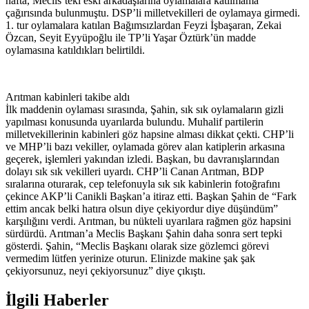
hafta, Meclis’teki eski arkadaşlarına oylamalara katılmama
çağırısında bulunmuştu. DSP’li milletvekilleri de oylamaya girmedi.
1. tur oylamalara katılan Bağımsızlardan Feyzi İşbaşaran, Zekai
Özcan, Seyit Eyyüpoğlu ile TP’li Yaşar Öztürk’ün madde
oylamasına katıldıkları belirtildi.
Arıtman kabinleri takibe aldı
İlk maddenin oylaması sırasında, Şahin, sık sık oylamaların gizli
yapılması konusunda uyarılarda bulundu. Muhalif partilerin
milletvekillerinin kabinleri göz hapsine alması dikkat çekti. CHP’li
ve MHP’li bazı vekiller, oylamada görev alan katiplerin arkasına
geçerek, işlemleri yakından izledi. Başkan, bu davranışlarından
dolayı sık sık vekilleri uyardı. CHP’li Canan Arıtman, BDP
sıralarına oturarak, cep telefonuyla sık sık kabinlerin fotoğrafını
çekince AKP’li Canikli Başkan’a itiraz etti. Başkan Şahin de “Fark
ettim ancak belki hatıra olsun diye çekiyordur diye düşündüm”
karşılığını verdi. Arıtman, bu nükteli uyarılara rağmen göz hapsini
sürdürdü. Arıtman’a Meclis Başkanı Şahin daha sonra sert tepki
gösterdi. Şahin, “Meclis Başkanı olarak size gözlemci görevi
vermedim lütfen yerinize oturun. Elinizde makine şak şak
çekiyorsunuz, neyi çekiyorsunuz” diye çıkıştı.
İlgili Haberler