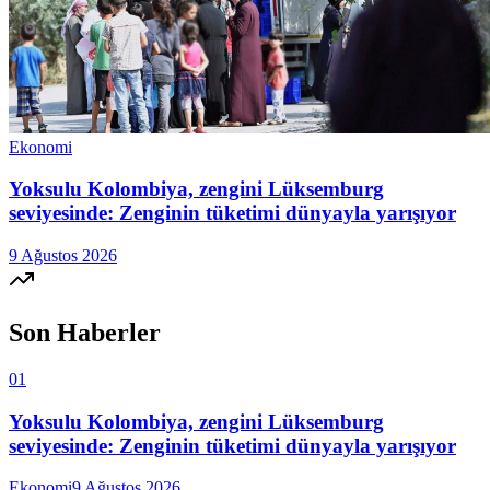
Ekonomi
Yoksulu Kolombiya, zengini Lüksemburg
seviyesinde: Zenginin tüketimi dünyayla yarışıyor
9 Ağustos 2026
Son Haberler
01
Yoksulu Kolombiya, zengini Lüksemburg
seviyesinde: Zenginin tüketimi dünyayla yarışıyor
Ekonomi
9 Ağustos 2026