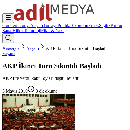
Gündem
Dünya
Yaşam
Türkiye
Politika
Ekonomi
Emek
Sağlık
Kültür
Sanat
Bilim Teknoloji
Fikir & Yazı
Anasayfa
Yaşam
AKP İkinci Tura Sıkıntılı Başladı
Yaşam
AKP İkinci Tura Sıkıntılı Başladı
AKP fire verdi; kabul oyları düştü, ret arttı.
3 Mayıs 2010
3
dk okuma