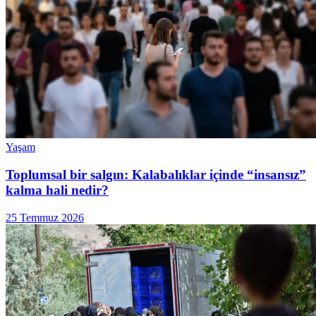
Yaşam
Toplumsal bir salgın: Kalabalıklar içinde “insansız”
kalma hali nedir?
25 Temmuz 2026