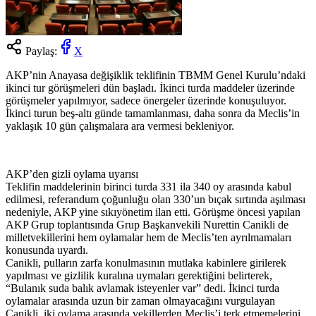
Paylaş:
X
AKP’nin Anayasa değişiklik teklifinin TBMM Genel Kurulu’ndaki
ikinci tur görüşmeleri dün başladı. İkinci turda maddeler üzerinde
görüşmeler yapılmıyor, sadece önergeler üzerinde konuşuluyor.
İkinci turun beş-altı günde tamamlanması, daha sonra da Meclis’in
yaklaşık 10 gün çalışmalara ara vermesi bekleniyor.
AKP’den gizli oylama uyarısı
Teklifin maddelerinin birinci turda 331 ila 340 oy arasında kabul
edilmesi, referandum çoğunluğu olan 330’un bıçak sırtında aşılması
nedeniyle, AKP yine sıkıyönetim ilan etti. Görüşme öncesi yapılan
AKP Grup toplantısında Grup Başkanvekili Nurettin Canikli de
milletvekillerini hem oylamalar hem de Meclis’ten ayrılmamaları
konusunda uyardı.
Canikli, pulların zarfa konulmasının mutlaka kabinlere girilerek
yapılması ve gizlilik kuralına uymaları gerektiğini belirterek,
“Bulanık suda balık avlamak isteyenler var” dedi. İkinci turda
oylamalar arasında uzun bir zaman olmayacağını vurgulayan
Canikli, iki oylama arasında vekillerden Meclis’i terk etmemelerini