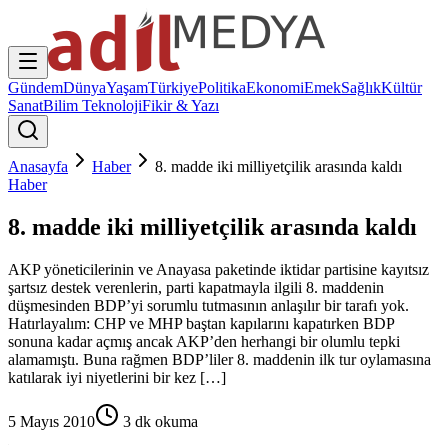
Gündem
Dünya
Yaşam
Türkiye
Politika
Ekonomi
Emek
Sağlık
Kültür
Sanat
Bilim Teknoloji
Fikir & Yazı
Anasayfa
Haber
8. madde iki milliyetçilik arasında kaldı
Haber
8. madde iki milliyetçilik arasında kaldı
AKP yöneticilerinin ve Anayasa paketinde iktidar partisine kayıtsız
şartsız destek verenlerin, parti kapatmayla ilgili 8. maddenin
düşmesinden BDP’yi sorumlu tutmasının anlaşılır bir tarafı yok.
Hatırlayalım: CHP ve MHP baştan kapılarını kapatırken BDP
sonuna kadar açmış ancak AKP’den herhangi bir olumlu tepki
alamamıştı. Buna rağmen BDP’liler 8. maddenin ilk tur oylamasına
katılarak iyi niyetlerini bir kez […]
5 Mayıs 2010
3
dk okuma