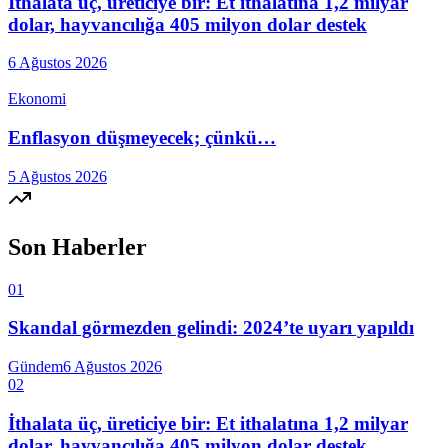
İthalata üç, üreticiye bir: Et ithalatına 1,2 milyar
dolar, hayvancılığa 405 milyon dolar destek
6 Ağustos 2026
Ekonomi
Enflasyon düşmeyecek; çünkü…
5 Ağustos 2026
Son Haberler
01
Skandal görmezden gelindi: 2024’te uyarı yapıldı
Gündem
6 Ağustos 2026
02
İthalata üç, üreticiye bir: Et ithalatına 1,2 milyar
dolar, hayvancılığa 405 milyon dolar destek