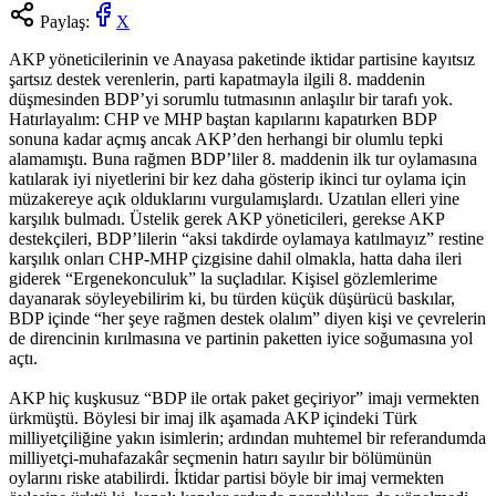
Paylaş:
X
AKP yöneticilerinin ve Anayasa paketinde iktidar partisine kayıtsız
şartsız destek verenlerin, parti kapatmayla ilgili 8. maddenin
düşmesinden BDP’yi sorumlu tutmasının anlaşılır bir tarafı yok.
Hatırlayalım: CHP ve MHP baştan kapılarını kapatırken BDP
sonuna kadar açmış ancak AKP’den herhangi bir olumlu tepki
alamamıştı. Buna rağmen BDP’liler 8. maddenin ilk tur oylamasına
katılarak iyi niyetlerini bir kez daha gösterip ikinci tur oylama için
müzakereye açık olduklarını vurgulamışlardı. Uzatılan elleri yine
karşılık bulmadı. Üstelik gerek AKP yöneticileri, gerekse AKP
destekçileri, BDP’lilerin “aksi takdirde oylamaya katılmayız” restine
karşılık onları CHP-MHP çizgisine dahil olmakla, hatta daha ileri
giderek “Ergenekonculuk” la suçladılar. Kişisel gözlemlerime
dayanarak söyleyebilirim ki, bu türden küçük düşürücü baskılar,
BDP içinde “her şeye rağmen destek olalım” diyen kişi ve çevrelerin
de direncinin kırılmasına ve partinin paketten iyice soğumasına yol
açtı.
AKP hiç kuşkusuz “BDP ile ortak paket geçiriyor” imajı vermekten
ürkmüştü. Böylesi bir imaj ilk aşamada AKP içindeki Türk
milliyetçiliğine yakın isimlerin; ardından muhtemel bir referandumda
milliyetçi-muhafazakâr seçmenin hatırı sayılır bir bölümünün
oylarını riske atabilirdi. İktidar partisi böyle bir imaj vermekten