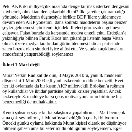
Peki AKP, iki milliyetçilik arasında denge kurmak isterken dengesini
kaybetmiş olmaktan ders çıkartabildi mi? İlk işaretler çıkaramadığı
yönünde. Maddenin düşmesiyle birlikte BDP’lilere yüklenmeye
devam eden AKP yönetimi, daha sonraki maddelerin başına benzer
şeyler gelmemesi için kendi içindeki fireleri görmezden gelmeye
çalışıyor. Fakat burada da karşısında medya engeli çıktı. Erdoğan’a
yakınlığıyla bilinen Faruk Koca’nın çıkardığı listenin başta Vatan
olmak üzere medya tarafından görüntülenmesi iktidar partisinde
zaten bozuk olan sinirleri iyice altüst etti. Ve yapılan açıklamaların
atmosferini yatıştırabildiği söylenemez.
İkinci 1 Mart değil
Murat Yetkin Radikal’de dün, 3 Mayıs 2010’u, yani 8. maddenin
düşmesini 1 Mart 2003’e,ü yani tezkerenin reddine benzetti. Evet
her iki oylamada da bir kısım AKP milletvekili Erdoğan’a rağmen
oy kullandılar ve iktidar partisine büyük krizler yaşattılar. Ancak
tezkereyle 8. maddeye karşı çıkış motivasyonlarının birbirine hiç
benzemediği de muhakkaktır.
Kendi şahsıma şöyle bir karşılaştırma yapabilirim: 1 Mart beni çok
ama çok sevindirmişti. Murat’ıysa üzdüğünü çok iyi biliyorum.
Önceki günkü oylama hakkında Murat kişisel olarak ne düşünüyor
bilmem şahsen ama bu sefer mutlu olduğumu söyleyemem. Eğer