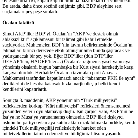
öylesine ürktü ki, kapalı kapılar ardında pazarlıklara da yönelmedi.
Bu arada, daha önce sözünü ettiğimiz gibi, BDP aleyhine sert
suçlamaları peş peşe sıraladı.
Öcalan faktörü
Şimdi AKP’liler BDP’yi, Öcalan’ın “AKP’ye destek olmak
ahlaksızlıktır” açıklamasını bir talimat gibi kabul etmekle
suçluyorlar. Muhtemelen BDP’nin tavrını belirlemesinde Öcalan’ın
talimatları birinci derecede etkili olmuştur ama bunda şaşıracak ve
yadırganacak bir şey yok. Eğer BDP’liler (dün DTP’liler,
DEHAP’lılar, HADEP’liler…) Öcalan’a rağmen siyaset yapmaya
yönelmiş olsalardı bugün bambaşka bir Kürt siyasi hareketiyle karşı
karşıya olurduk. Herhalde Öcalan’a tavır alan parti Anayasa
Mahkemesi tarafından kapatılmazdı ancak “tabanımız PKK ile aynı”
dediklerini de hesaba katarsak hızla marjinalleşip belki kendi
kendilerini kapatırlardı.
Sonuçta 8. maddenin, AKP yönetiminin “Türk milliyetçisi”
reflekslerden korkup “Kürt milliyetçisi” refleksleri önemsememesi
yüzünden yeterli oyu alamayıp düştü. İşin çarpıcı yanı, AKP’nin ne
İsa’ya ne Musa’ya yaranamamış olmasıdır. BDP’lileri dışlayıcı
üslubu bu partiyi oylamaya katılmaktan uzak tutmakla birlikte, kendi
içindeki Türk milliyetçiliği refleksleriyle hareket eden
milletvekillerini tatmin edemedi ve bildiğimiz hüsran yaşandı.