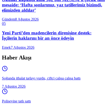
mesaide: ‘Hafta sonlarımız, yaz tatillerimiz bizimdi,
elimizden aldılar’
Gündem
8 Ağustos 2026
05
Yeni Parti’den madencilerin direnişine destek:
İşçilerin haklarını bir an önce ödeyin
Emek
7 Ağustos 2026
Haber Akışı
Soğanda ithalat tarlayı vurdu, çiftçi çalışa çalışa battı
7 Ağustos 2026
Polisevine tatlı sattı