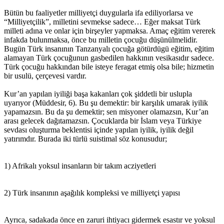
Bütün bu faaliyetler milliyetçi duygularla ifa ediliyorlarsa ve
“Milliyetçilik”, milletini sevmekse sadece… Eğer maksat Türk
milleti adına ve onlar için birşeyler yapmaksa. Amaç eğitim vererek
infakda bulunmaksa, önce bu milletin çocuğu düşünülmelidir.
Bugün Türk insanının Tanzanyalı çocuğa götürdügü eğitim, eğitim
alamayan Türk çocuğunun gasbedilen hakkının vesikasıdır sadece.
Türk çocuğu hakkından bile isteye feragat etmiş olsa bile; hizmetin
bir usulü, çerçevesi vardır.
Kur’an yapılan iyiliği başa kakanları çok şiddetli bir uslupla
uyarıyor (Müddesir, 6). Bu şu demektir: bir karşılık umarak iyilik
yapamazsın. Bu da şu demektir; sen misyoner olamazsın, Kur’an
arası gelecek dağıtamazsın. Çocuklarda bir İslam veya Türkiye
sevdası oluşturma beklentisi içinde yapılan iyilik, iyilik değil
yatırımdır. Burada iki türlü suistimal söz konusudur;
1) Afrikalı yoksul insanların bir takım acziyetleri
2) Türk insanının aşağılık kompleksi ve milliyetçi yapısı
Ayrıca, sadakada önce en zaruri ihtiyacı gidermek esastır ve yoksul