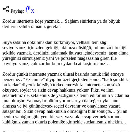
Paylaş:
X
Zordur internette köşe yazmak… Sağlam sinirlerin ya da büyük
dertlerin sahibi olmanız gerekir.
Suya sabuna dokunmaktan korkmuyor, velhasıl temizliği
seviyorsanız; içinizden geldiği, aklınıza düştüğü, ruhunuzu titrettiği
şekilde yazmak, derdinizi anlatmak ihtiyacı içindeyseniz, taşın altına
yüreğinizi sürmüşseniz yani ve porselen mağazasına giren file
bayılıyorsanız, çok zordur bu meydanda at koşturmanız…
Zordur çünkü internette yazmak ulusal basında nutuk irâd etmeye
benzemez. “Ez cümle” diyip bir özet geçtikten sonra, “hadi şimdilik
bu kadar” diyerek kürsüyü terkedemezsiniz. İnternette son sözü
okuyucu söyler ve sizin cevap hakkınız yoktur. Fikri ve ilmi
selametiniz de, sefaletiniz de yazdığınız sitenin editörünün vicdanına
bırakılmıştır. Ya onaylar bütün yorumları ya da -eğer uykusunu
almışsa ve iyi günündeyse- seçici davranır ve onaylamaz yazara
sataşanları. Sizin cevap hakkınızın olmadığını bilir sonuçta… Şu an
benim yaptığım gibi yeni bir yazı yazarak cevap vermek zorunda
kaldığınız zaman okurla polemiğe girmekle suçlanırsınız nitekim…