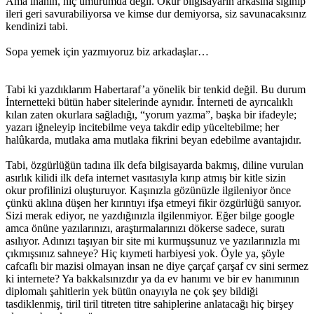
Ama inanın, hiç umurumda değil. Okur bilgisayarın arkasına sığınıp
ileri geri savurabiliyorsa ve kimse dur demiyorsa, siz savunacaksınız
kendinizi tabi.
Sopa yemek için yazmıyoruz biz arkadaşlar…
Tabi ki yazdıklarım Habertaraf’a yönelik bir tenkid değil. Bu durum
İnternetteki bütün haber sitelerinde aynıdır. İnterneti de ayrıcalıklı
kılan zaten okurlara sağladığı, “yorum yazma”, başka bir ifadeyle;
yazarı iğneleyip incitebilme veya takdir edip yüceltebilme; her
halûkarda, mutlaka ama mutlaka fikrini beyan edebilme avantajıdır.
Tabi, özgürlüğün tadına ilk defa bilgisayarda bakmış, diline vurulan
asırlık kilidi ilk defa internet vasıtasıyla kırıp atmış bir kitle sizin
okur profilinizi oluşturuyor. Kaşınızla gözünüzle ilgileniyor önce
çünkü aklına düşen her kırıntıyı ifşa etmeyi fikir özgürlüğü sanıyor.
Sizi merak ediyor, ne yazdığınızla ilgilenmiyor. Eğer bilge google
amca önüne yazılarınızı, araştırmalarınızı dökerse sadece, suratı
asılıyor. Adınızı taşıyan bir site mi kurmuşsunuz ve yazılarınızla mı
çıkmışsınız sahneye? Hiç kıymeti harbiyesi yok. Öyle ya, şöyle
cafcaflı bir mazisi olmayan insan ne diye çarçaf çarşaf cv sini sermez
ki internete? Ya bakkalsınızdır ya da ev hanımı ve bir ev hanımının
diplomalı şahitlerin yek bütün onayıyla ne çok şey bildiği
tasdiklenmiş, tiril tiril titreten titre sahiplerine anlatacağı hiç birşey