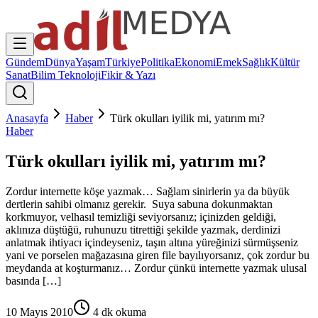
Gündem
Dünya
Yaşam
Türkiye
Politika
Ekonomi
Emek
Sağlık
Kültür
Sanat
Bilim Teknoloji
Fikir & Yazı
Anasayfa
Haber
Türk okulları iyilik mi, yatırım mı?
Haber
Türk okulları iyilik mi, yatırım mı?
Zordur internette köşe yazmak… Sağlam sinirlerin ya da büyük
dertlerin sahibi olmanız gerekir. Suya sabuna dokunmaktan
korkmuyor, velhasıl temizliği seviyorsanız; içinizden geldiği,
aklınıza düştüğü, ruhunuzu titrettiği şekilde yazmak, derdinizi
anlatmak ihtiyacı içindeyseniz, taşın altına yüreğinizi sürmüşseniz
yani ve porselen mağazasına giren file bayılıyorsanız, çok zordur bu
meydanda at koşturmanız… Zordur çünkü internette yazmak ulusal
basında […]
10 Mayıs 2010
4
dk okuma