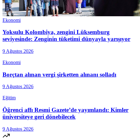
Ekonomi
Yoksulu Kolombiya, zengini Lüksemburg
seviyesinde: Zenginin tüketimi dünyayla yarışıyor
9 Ağustos 2026
Ekonomi
Borçtan alınan vergi şirketten alınanı solladı
9 Ağustos 2026
Eğitim
Öğrenci affı Resmi Gazete’de yayımlandı: Kimler
üniversiteye geri dönebilecek
9 Ağustos 2026