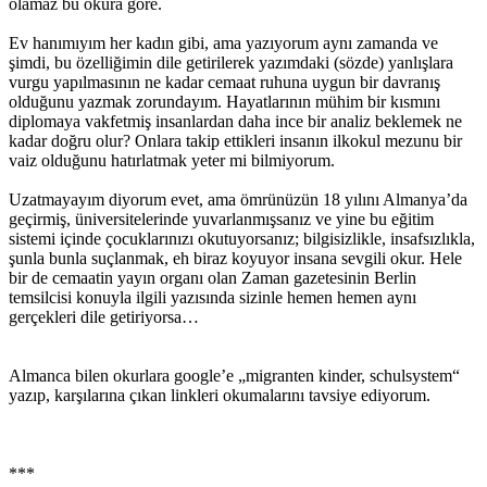
olamaz bu okura göre.
Ev hanımıyım her kadın gibi, ama yazıyorum aynı zamanda ve
şimdi, bu özelliğimin dile getirilerek yazımdaki (sözde) yanlışlara
vurgu yapılmasının ne kadar cemaat ruhuna uygun bir davranış
olduğunu yazmak zorundayım. Hayatlarının mühim bir kısmını
diplomaya vakfetmiş insanlardan daha ince bir analiz beklemek ne
kadar doğru olur? Onlara takip ettikleri insanın ilkokul mezunu bir
vaiz olduğunu hatırlatmak yeter mi bilmiyorum.
Uzatmayayım diyorum evet, ama ömrünüzün 18 yılını Almanya’da
geçirmiş, üniversitelerinde yuvarlanmışsanız ve yine bu eğitim
sistemi içinde çocuklarınızı okutuyorsanız; bilgisizlikle, insafsızlıkla,
şunla bunla suçlanmak, eh biraz koyuyor insana sevgili okur. Hele
bir de cemaatin yayın organı olan Zaman gazetesinin Berlin
temsilcisi konuyla ilgili yazısında sizinle hemen hemen aynı
gerçekleri dile getiriyorsa…
Almanca bilen okurlara google’e „migranten kinder, schulsystem“
yazıp, karşılarına çıkan linkleri okumalarını tavsiye ediyorum.
***