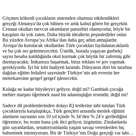
Göçmen kökenli çocukların sistemden olumsuz etkilendikleri
gerçeği Almanya’da çok bilinen ve artık kabul gören bir gerçektir.
Cemaat okulları mevcut sıkıntıların panzehiri olamıyorlar, böyle bir
kaygıları da yok zaten. Daha büyük ideallerin peşindedirler onlar.
Bu yüzden Avrupa’ya Afrika’dan daha geç adım atmışlardır.
Avrupa’da kurulacak okullardan Türk çocukları faydalanacaklardı
ve bu çok ses getirmeyecekti. Üstelik, burada yaşayan gurbetçi
sayısı hesaba katıldığında okul kurmak çok büyük bir zafermiş gibi
durmayacaktı. İmkansızı başarmak, biraz reklam ve şov yapmak
gerekiyordu. İyi bir lobi faaliyeti lazımdı. Dünyanın dört bir tarafına
dağılan eğitim fedaileri sayesinde Türkiye’nin adı evrenin her
metrekaresine gergef gergef işlenecekti.
Kulağa ne kadar büyüleyici geliyor, değil mi? Gambialı çocuğa
mehter marşını öğretmek nasıl bir adanmışlığın resmidir, değil mi?
Sadece dil problemlerinden dolayı IQ testlerine tabi tutulan Türk
çocuklarıyla karşılaştıkça, Türk gençleri arasında meslek eğitimi
alanların sayısının son 10 yıl içinde % 34’den % 24’e gerilediğini
öğrenince, bu resim bana çok itici geliyor, üzgünüm. Zindanlarda
gün sayanlardan, senatoryumlarda yaşam savaşı verenlerden hiç
bahsetmek istemiyorum. Bir de Türkiye’nin Doğu gerçeği var tabi…