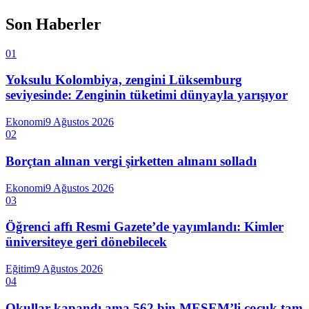
Son Haberler
01
Yoksulu Kolombiya, zengini Lüksemburg
seviyesinde: Zenginin tüketimi dünyayla yarışıyor
Ekonomi
9 Ağustos 2026
02
Borçtan alınan vergi şirketten alınanı solladı
Ekonomi
9 Ağustos 2026
03
Öğrenci affı Resmi Gazete’de yayımlandı: Kimler
üniversiteye geri dönebilecek
Eğitim
9 Ağustos 2026
04
Okullar kapandı ama 562 bin MESEM’li çocuk tam