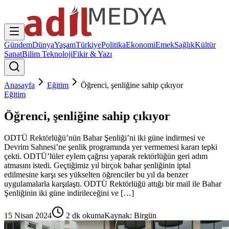
Gündem
Dünya
Yaşam
Türkiye
Politika
Ekonomi
Emek
Sağlık
Kültür
Sanat
Bilim Teknoloji
Fikir & Yazı
Anasayfa
Eğitim
Öğrenci, şenliğine sahip çıkıyor
Eğitim
Öğrenci, şenliğine sahip çıkıyor
ODTÜ Rektörlüğü’nün Bahar Şenliği’ni iki güne indirmesi ve
Devrim Sahnesi’ne şenlik programında yer vermemesi kararı tepki
çekti. ODTÜ’lüler eylem çağrısı yaparak rektörlüğün geri adım
atmasını istedi. Geçtiğimiz yıl birçok bahar şenliğinin iptal
edilmesine karşı ses yükselten öğrenciler bu yıl da benzer
uygulamalarla karşılaştı. ODTÜ Rektörlüğü attığı bir mail ile Bahar
Şenliğinin iki güne indirileceğini ve […]
15 Nisan 2024
2
dk okuma
Kaynak:
Birgün