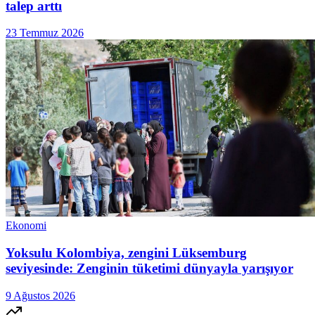
talep arttı
23 Temmuz 2026
Ekonomi
Yoksulu Kolombiya, zengini Lüksemburg
seviyesinde: Zenginin tüketimi dünyayla yarışıyor
9 Ağustos 2026