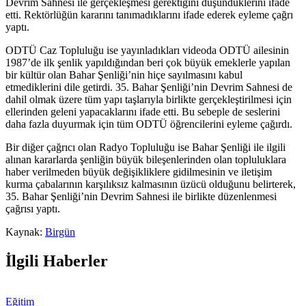
Devrim Sahnesi ile gerçekleşmesi gerektiğini düşündüklerini ifade
etti. Rektörlüğün kararını tanımadıklarını ifade ederek eyleme çağrı
yaptı.
ODTÜ Caz Topluluğu ise yayınladıkları videoda ODTÜ ailesinin
1987’de ilk şenlik yapıldığından beri çok büyük emeklerle yapılan
bir kültür olan Bahar Şenliği’nin hiçe sayılmasını kabul
etmediklerini dile getirdi. 35. Bahar Şenliği’nin Devrim Sahnesi de
dahil olmak üzere tüm yapı taşlarıyla birlikte gerçekleştirilmesi için
ellerinden geleni yapacaklarını ifade etti. Bu sebeple de seslerini
daha fazla duyurmak için tüm ODTÜ öğrencilerini eyleme çağırdı.
Bir diğer çağrıcı olan Radyo Topluluğu ise Bahar Şenliği ile ilgili
alınan kararlarda şenliğin büyük bileşenlerinden olan topluluklara
haber verilmeden büyük değişikliklere gidilmesinin ve iletişim
kurma çabalarının karşılıksız kalmasının üzücü olduğunu belirterek,
35. Bahar Şenliği’nin Devrim Sahnesi ile birlikte düzenlenmesi
çağrısı yaptı.
Kaynak:
Birgün
İlgili Haberler
Eğitim