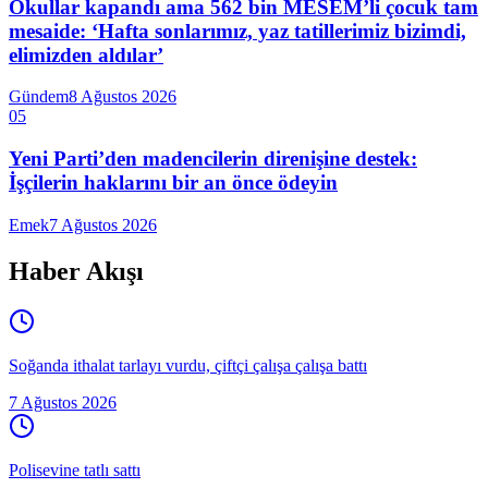
Okullar kapandı ama 562 bin MESEM’li çocuk tam
mesaide: ‘Hafta sonlarımız, yaz tatillerimiz bizimdi,
elimizden aldılar’
Gündem
8 Ağustos 2026
05
Yeni Parti’den madencilerin direnişine destek:
İşçilerin haklarını bir an önce ödeyin
Emek
7 Ağustos 2026
Haber Akışı
Soğanda ithalat tarlayı vurdu, çiftçi çalışa çalışa battı
7 Ağustos 2026
Polisevine tatlı sattı