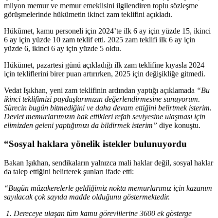
milyon memur ve memur emeklisini ilgilendiren toplu sözleşme
görüşmelerinde hükümetin ikinci zam teklifini açıkladı.
Hükûmet, kamu personeli için 2024’te ilk 6 ay için yüzde 15, ikinci
6 ay için yüzde 10 zam teklif etti. 2025 zam teklifi ilk 6 ay için
yüzde 6, ikinci 6 ay için yüzde 5 oldu.
Hükümet, pazartesi günü açıkladığı ilk zam teklifine kıyasla 2024
için tekliflerini birer puan artırırken, 2025 için değişikliğe gitmedi.
Vedat Işıkhan, yeni zam teklifinin ardından yaptığı açıklamada
“Bu
ikinci teklifimizi paydaşlarımızın değerlendirmesine sunuyorum.
Sürecin bugün bitmediğini ve daha devam ettiğini belirtmek isterim.
Devlet memurlarımızın hak ettikleri refah seviyesine ulaşması için
elimizden geleni yaptığımızı da bildirmek isterim”
diye konuştu.
“Sosyal haklara yönelik istekler bulunuyordu
Bakan Işıkhan, sendikaların yalnızca mali haklar değil, sosyal haklar
da talep ettiğini belirterek şunları ifade etti:
“Bugün müzakerelerle geldiğimiz nokta memurlarımız için kazanım
sayılacak çok sayıda madde olduğunu göstermektedir.
1. Dereceye ulaşan tüm kamu görevlilerine 3600 ek gösterge