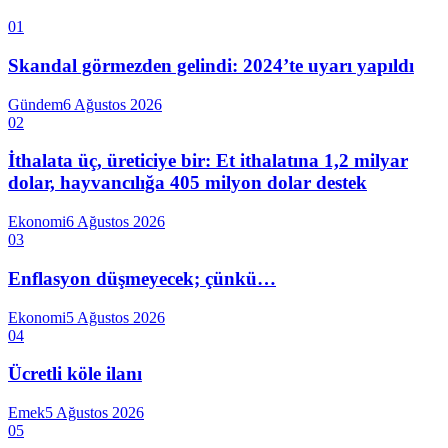
01
Skandal görmezden gelindi: 2024’te uyarı yapıldı
Gündem
6 Ağustos 2026
02
İthalata üç, üreticiye bir: Et ithalatına 1,2 milyar
dolar, hayvancılığa 405 milyon dolar destek
Ekonomi
6 Ağustos 2026
03
Enflasyon düşmeyecek; çünkü…
Ekonomi
5 Ağustos 2026
04
Ücretli köle ilanı
Emek
5 Ağustos 2026
05