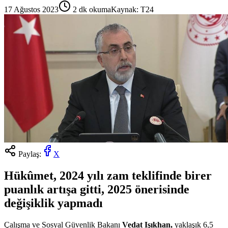
17 Ağustos 2023
2
dk okuma
Kaynak:
T24
Paylaş:
X
Hükûmet, 2024 yılı zam teklifinde birer
puanlık artışa gitti, 2025 önerisinde
değişiklik yapmadı
Çalışma ve Sosyal Güvenlik Bakanı
Vedat Işıkhan,
yaklaşık 6,5