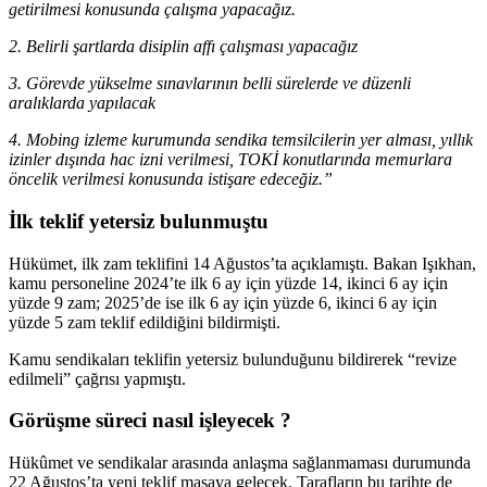
getirilmesi konusunda çalışma yapacağız.
2. Belirli şartlarda disiplin affı çalışması yapacağız
3. Görevde yükselme sınavlarının belli sürelerde ve düzenli
aralıklarda yapılacak
4. Mobing izleme kurumunda sendika temsilcilerin yer alması, yıllık
izinler dışında hac izni verilmesi, TOKİ konutlarında memurlara
öncelik verilmesi konusunda istişare edeceğiz.”
İlk teklif yetersiz bulunmuştu
Hükümet, ilk zam teklifini 14 Ağustos’ta açıklamıştı. Bakan Işıkhan,
kamu personeline 2024’te ilk 6 ay için yüzde 14, ikinci 6 ay için
yüzde 9 zam; 2025’de ise ilk 6 ay için yüzde 6, ikinci 6 ay için
yüzde 5 zam teklif edildiğini bildirmişti.
Kamu sendikaları teklifin yetersiz bulunduğunu bildirerek “revize
edilmeli” çağrısı yapmıştı.
Görüşme süreci nasıl işleyecek ?
Hükûmet ve sendikalar arasında anlaşma sağlanmaması durumunda
22 Ağustos’ta yeni teklif masaya gelecek. Tarafların bu tarihte de