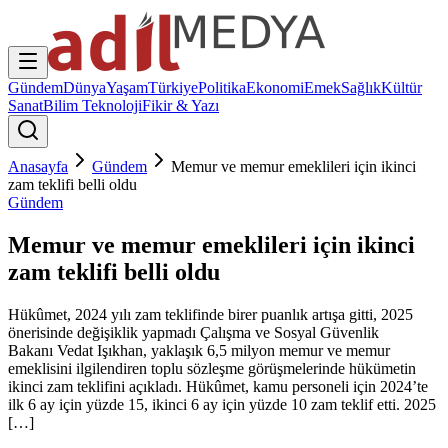
Gündem
Dünya
Yaşam
Türkiye
Politika
Ekonomi
Emek
Sağlık
Kültür
Sanat
Bilim Teknoloji
Fikir & Yazı
Anasayfa
Gündem
Memur ve memur emeklileri için ikinci
zam teklifi belli oldu
Gündem
Memur ve memur emeklileri için ikinci
zam teklifi belli oldu
Hükûmet, 2024 yılı zam teklifinde birer puanlık artışa gitti, 2025
önerisinde değişiklik yapmadı Çalışma ve Sosyal Güvenlik
Bakanı Vedat Işıkhan, yaklaşık 6,5 milyon memur ve memur
emeklisini ilgilendiren toplu sözleşme görüşmelerinde hükümetin
ikinci zam teklifini açıkladı. Hükûmet, kamu personeli için 2024’te
ilk 6 ay için yüzde 15, ikinci 6 ay için yüzde 10 zam teklif etti. 2025
[…]