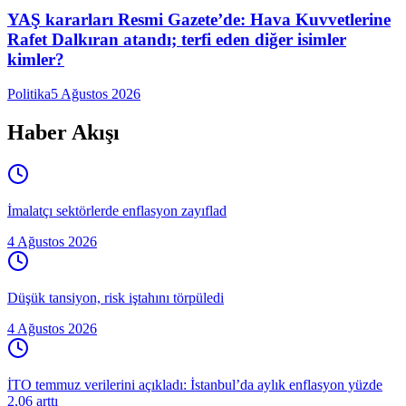
YAŞ kararları Resmi Gazete’de: Hava Kuvvetlerine
Rafet Dalkıran atandı; terfi eden diğer isimler
kimler?
Politika
5 Ağustos 2026
Haber Akışı
İmalatçı sektörlerde enflasyon zayıflad
4 Ağustos 2026
Düşük tansiyon, risk iştahını törpüledi
4 Ağustos 2026
İTO temmuz verilerini açıkladı: İstanbul’da aylık enflasyon yüzde
2,06 arttı