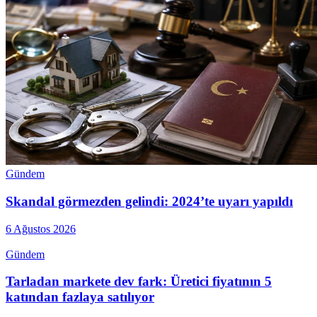
Gündem
Skandal görmezden gelindi: 2024’te uyarı yapıldı
6 Ağustos 2026
Gündem
Tarladan markete dev fark: Üretici fiyatının 5
katından fazlaya satılıyor