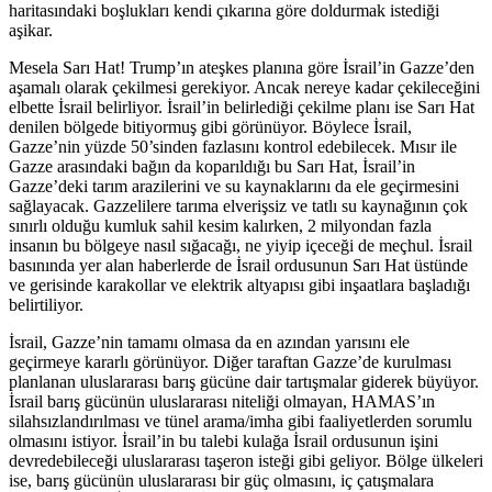
haritasındaki boşlukları kendi çıkarına göre doldurmak istediği
aşikar.
Mesela Sarı Hat! Trump’ın ateşkes planına göre İsrail’in Gazze’den
aşamalı olarak çekilmesi gerekiyor. Ancak nereye kadar çekileceğini
elbette İsrail belirliyor. İsrail’in belirlediği çekilme planı ise Sarı Hat
denilen bölgede bitiyormuş gibi görünüyor. Böylece İsrail,
Gazze’nin yüzde 50’sinden fazlasını kontrol edebilecek. Mısır ile
Gazze arasındaki bağın da koparıldığı bu Sarı Hat, İsrail’in
Gazze’deki tarım arazilerini ve su kaynaklarını da ele geçirmesini
sağlayacak. Gazzelilere tarıma elverişsiz ve tatlı su kaynağının çok
sınırlı olduğu kumluk sahil kesim kalırken, 2 milyondan fazla
insanın bu bölgeye nasıl sığacağı, ne yiyip içeceği de meçhul. İsrail
basınında yer alan haberlerde de İsrail ordusunun Sarı Hat üstünde
ve gerisinde karakollar ve elektrik altyapısı gibi inşaatlara başladığı
belirtiliyor.
İsrail, Gazze’nin tamamı olmasa da en azından yarısını ele
geçirmeye kararlı görünüyor. Diğer taraftan Gazze’de kurulması
planlanan uluslararası barış gücüne dair tartışmalar giderek büyüyor.
İsrail barış gücünün uluslararası niteliği olmayan, HAMAS’ın
silahsızlandırılması ve tünel arama/imha gibi faaliyetlerden sorumlu
olmasını istiyor. İsrail’in bu talebi kulağa İsrail ordusunun işini
devredebileceği uluslararası taşeron isteği gibi geliyor. Bölge ülkeleri
ise, barış gücünün uluslararası bir güç olmasını, iç çatışmalara