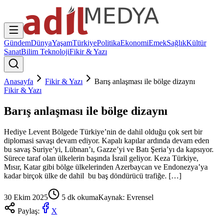
Gündem
Dünya
Yaşam
Türkiye
Politika
Ekonomi
Emek
Sağlık
Kültür
Sanat
Bilim Teknoloji
Fikir & Yazı
Anasayfa
Fikir & Yazı
Barış anlaşması ile bölge dizaynı
Fikir & Yazı
Barış anlaşması ile bölge dizaynı
Hediye Levent Bölgede Türkiye’nin de dahil olduğu çok sert bir
diplomasi savaşı devam ediyor. Kapalı kapılar ardında devam eden
bu savaş Suriye’yi, Lübnan’ı, Gazze’yi ve Batı Şeria’yı da kapsıyor.
Sürece taraf olan ülkelerin başında İsrail geliyor. Keza Türkiye,
Mısır, Katar gibi bölge ülkelerinden Azerbaycan ve Endonezya’ya
kadar birçok ülke de dahil bu baş döndürücü trafiğe. […]
30 Ekim 2025
5
dk okuma
Kaynak:
Evrensel
Paylaş:
X