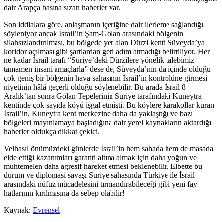
dair Arapça basına sızan haberler var.
Son iddialara göre, anlaşmanın içeriğine dair ilerleme sağlandığı
söyleniyor ancak İsrail’in Şam-Golan arasındaki bölgenin
silahsızlandırılması, bu bölgede yer alan Dürzi kenti Süveyda’ya
koridor açılması gibi şartlardan geri adım atmadığı belirtiliyor. Her
ne kadar İsrail tarafı “Suriye’deki Dürzilere yönelik talebimiz
tamamen insani amaçlarla” dese de, Süveyda’nın da içinde olduğu
çok geniş bir bölgenin hava sahasının İsrail’in kontrolüne girmesi
niyetinin hâlâ geçerli olduğu söylenebilir. Bu arada İsrail 8
Aralık’tan sonra Golan Tepelerinin Suriye tarafındaki Kuneytra
kentinde çok sayıda köyü işgal etmişti. Bu köylere karakollar kuran
İsrail’in, Kuneytra kent merkezine daha da yaklaştığı ve bazı
bölgeleri mayınlamaya başladığına dair yerel kaynakların aktardığı
haberler oldukça dikkat çekici.
Velhasıl önümüzdeki günlerde İsrail’in hem sahada hem de masada
elde ettiği kazanımları garanti altına almak için daha yoğun ve
muhtemelen daha agresif hareket etmesi beklenebilir. Elbette bu
durum ve diplomasi savaşı Suriye sahasında Türkiye ile İsrail
arasındaki nüfuz mücadelesini tırmandırabileceği gibi yeni fay
hatlarının kırılmasına da sebep olabilir!
Kaynak:
Evrensel