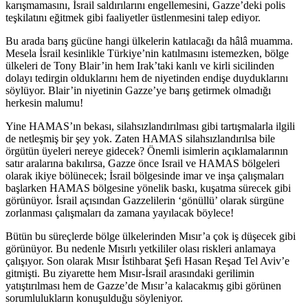
karışmamasını, İsrail saldırılarını engellemesini, Gazze’deki polis
teşkilatını eğitmek gibi faaliyetler üstlenmesini talep ediyor.
Bu arada barış gücüne hangi ülkelerin katılacağı da hâlâ muamma.
Mesela İsrail kesinlikle Türkiye’nin katılmasını istemezken, bölge
ülkeleri de Tony Blair’in hem Irak’taki kanlı ve kirli sicilinden
dolayı tedirgin olduklarını hem de niyetinden endişe duyduklarını
söylüyor. Blair’in niyetinin Gazze’ye barış getirmek olmadığı
herkesin malumu!
Yine HAMAS’ın bekası, silahsızlandırılması gibi tartışmalarla ilgili
de netleşmiş bir şey yok. Zaten HAMAS silahsızlandırılsa bile
örgütün üyeleri nereye gidecek? Önemli isimlerin açıklamalarının
satır aralarına bakılırsa, Gazze önce Israil ve HAMAS bölgeleri
olarak ikiye bölünecek; İsrail bölgesinde imar ve inşa çalışmaları
başlarken HAMAS bölgesine yönelik baskı, kuşatma sürecek gibi
görünüyor. İsrail açısından Gazzelilerin ‘gönüllü’ olarak sürgüne
zorlanması çalışmaları da zamana yayılacak böylece!
Bütün bu süreçlerde bölge ülkelerinden Mısır’a çok iş düşecek gibi
görünüyor. Bu nedenle Mısırlı yetkililer olası riskleri anlamaya
çalışıyor. Son olarak Mısır İstihbarat Şefi Hasan Reşad Tel Aviv’e
gitmişti. Bu ziyarette hem Mısır-İsrail arasındaki gerilimin
yatıştırılması hem de Gazze’de Mısır’a kalacakmış gibi görünen
sorumlulukların konuşulduğu söyleniyor.