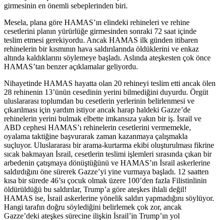
girmesinin en önemli sebeplerinden biri.
Mesela, plana göre HAMAS’ın elindeki rehineleri ve rehine
cesetlerini planın yürürlüğe girmesinden sonraki 72 saat içinde
teslim etmesi gerekiyordu. Ancak HAMAS ilk günden itibaren
rehinelerin bir kısmının hava saldırılarında öldüklerini ve enkaz
altında kaldıklarını söylemeye başladı. Aslında ateşkesten çok önce
HAMAS’tan benzer açıklamalar geliyordu.
Nihayetinde HAMAS hayatta olan 20 rehineyi teslim etti ancak ölen
28 rehinenin 13’ünün cesedinin yerini bilmediğini duyurdu. Örgüt
uluslararası toplumdan bu cesetlerin yerlerinin belirlenmesi ve
çıkarılması için yardım istiyor ancak harap haldeki Gazze’de
rehinelerin yerini bulmak elbette imkansıza yakın bir iş. İsrail ve
ABD cephesi HAMAS’ı rehinelerin cesetlerini vermemekle,
oyalama taktiğine başvurarak zaman kazanmaya çalışmakla
suçluyor. Uluslararası bir arama-kurtarma ekibi oluşturulması fikrine
sıcak bakmayan İsrail, cesetlerin teslimi işlemleri sırasında çıkan bir
arbedenin çatışmaya dönüştüğünü ve HAMAS’ın İsrail askerlerine
saldırdığını öne sürerek Gazze’yi yine vurmaya başladı. 12 saatten
kısa bir sürede 46’sı çocuk olmak üzere 100’den fazla Filistinlinin
öldürüldüğü bu saldırılar, Trump’a göre ateşkes ihlali değil!
HAMAS ise, İsrail askerlerine yönelik saldırı yapmadığını söylüyor.
Hangi tarafın doğru söylediğini belirlemek çok zor, ancak
Gazze’deki ateşkes sürecine ilişkin İsrail’in Trump’ın yol