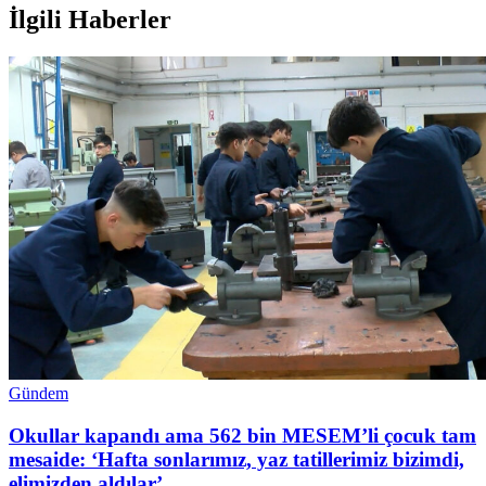
İlgili Haberler
Gündem
Okullar kapandı ama 562 bin MESEM’li çocuk tam
mesaide: ‘Hafta sonlarımız, yaz tatillerimiz bizimdi,
elimizden aldılar’