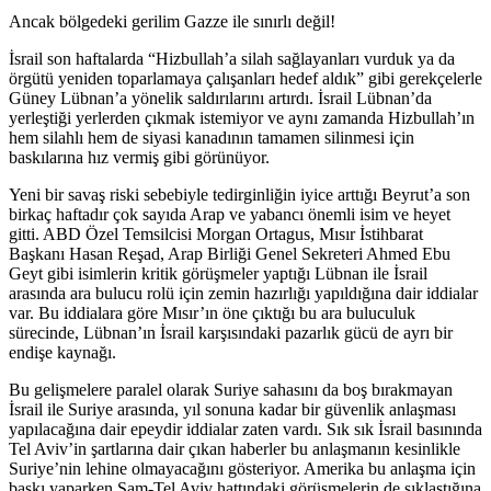
Ancak bölgedeki gerilim Gazze ile sınırlı değil!
İsrail son haftalarda “Hizbullah’a silah sağlayanları vurduk ya da
örgütü yeniden toparlamaya çalışanları hedef aldık” gibi gerekçelerle
Güney Lübnan’a yönelik saldırılarını artırdı. İsrail Lübnan’da
yerleştiği yerlerden çıkmak istemiyor ve aynı zamanda Hizbullah’ın
hem silahlı hem de siyasi kanadının tamamen silinmesi için
baskılarına hız vermiş gibi görünüyor.
Yeni bir savaş riski sebebiyle tedirginliğin iyice arttığı Beyrut’a son
birkaç haftadır çok sayıda Arap ve yabancı önemli isim ve heyet
gitti. ABD Özel Temsilcisi Morgan Ortagus, Mısır İstihbarat
Başkanı Hasan Reşad, Arap Birliği Genel Sekreteri Ahmed Ebu
Geyt gibi isimlerin kritik görüşmeler yaptığı Lübnan ile İsrail
arasında ara bulucu rolü için zemin hazırlığı yapıldığına dair iddialar
var. Bu iddialara göre Mısır’ın öne çıktığı bu ara buluculuk
sürecinde, Lübnan’ın İsrail karşısındaki pazarlık gücü de ayrı bir
endişe kaynağı.
Bu gelişmelere paralel olarak Suriye sahasını da boş bırakmayan
İsrail ile Suriye arasında, yıl sonuna kadar bir güvenlik anlaşması
yapılacağına dair epeydir iddialar zaten vardı. Sık sık İsrail basınında
Tel Aviv’in şartlarına dair çıkan haberler bu anlaşmanın kesinlikle
Suriye’nin lehine olmayacağını gösteriyor. Amerika bu anlaşma için
baskı yaparken Şam-Tel Aviv hattındaki görüşmelerin de sıklaştığına