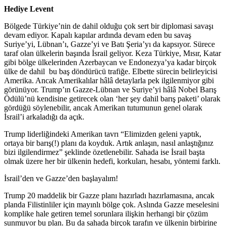
Hediye Levent
Bölgede Türkiye’nin de dahil olduğu çok sert bir diplomasi savaşı
devam ediyor. Kapalı kapılar ardında devam eden bu savaş
Suriye’yi, Lübnan’ı, Gazze’yi ve Batı Şeria’yı da kapsıyor. Sürece
taraf olan ülkelerin başında İsrail geliyor. Keza Türkiye, Mısır, Katar
gibi bölge ülkelerinden Azerbaycan ve Endonezya’ya kadar birçok
ülke de dahil bu baş döndürücü trafiğe. Elbette sürecin belirleyicisi
Amerika. Ancak Amerikalılar hâlâ detaylarla pek ilgilenmiyor gibi
görünüyor. Trump’ın Gazze-Lübnan ve Suriye’yi hâlâ Nobel Barış
Ödülü’nü kendisine getirecek olan ‘her şey dahil barış paketi’ olarak
gördüğü söylenebilir, ancak Amerikan tutumunun genel olarak
İsrail’i arkaladığı da açık.
Trump liderliğindeki Amerikan tavrı “Elimizden geleni yaptık,
ortaya bir barış(!) planı da koyduk. Artık anlaşın, nasıl anlaştığınız
bizi ilgilendirmez” şeklinde özetlenebilir. Sahada ise İsrail başta
olmak üzere her bir ülkenin hedefi, korkuları, hesabı, yöntemi farklı.
İsrail’den ve Gazze’den başlayalım!
Trump 20 maddelik bir Gazze planı hazırladı hazırlamasına, ancak
planda Filistinliler için mayınlı bölge çok. Aslında Gazze meselesini
komplike hale getiren temel sorunlara ilişkin herhangi bir çözüm
sunmuyor bu plan. Bu da sahada birçok tarafın ve ülkenin birbirine