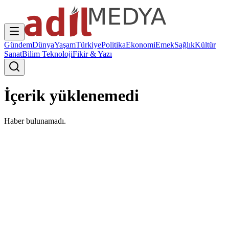
Gündem
Dünya
Yaşam
Türkiye
Politika
Ekonomi
Emek
Sağlık
Kültür
Sanat
Bilim Teknoloji
Fikir & Yazı
İçerik yüklenemedi
Haber bulunamadı.