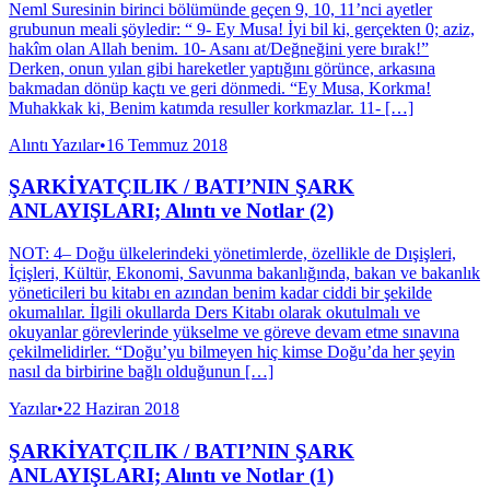
Neml Suresinin birinci bölümünde geçen 9, 10, 11’nci ayetler
grubunun meali şöyledir: “ 9- Ey Musa! İyi bil ki, gerçekten 0; aziz,
hakîm olan Allah benim. 10- Asanı at/Değneğini yere bırak!”
Derken, onun yılan gibi hareketler yaptığını görünce, arkasına
bakmadan dönüp kaçtı ve geri dönmedi. “Ey Musa, Korkma!
Muhakkak ki, Benim katımda resuller korkmazlar. 11- […]
Alıntı Yazılar
•
16 Temmuz 2018
ŞARKİYATÇILIK / BATI’NIN ŞARK
ANLAYIŞLARI; Alıntı ve Notlar (2)
NOT: 4– Doğu ülkelerindeki yönetimlerde, özellikle de Dışişleri,
İçişleri, Kültür, Ekonomi, Savunma bakanlığında, bakan ve bakanlık
yöneticileri bu kitabı en azından benim kadar ciddi bir şekilde
okumalılar. İlgili okullarda Ders Kitabı olarak okutulmalı ve
okuyanlar görevlerinde yükselme ve göreve devam etme sınavına
çekilmelidirler. “Doğu’yu bilmeyen hiç kimse Doğu’da her şeyin
nasıl da birbirine bağlı olduğunun […]
Yazılar
•
22 Haziran 2018
ŞARKİYATÇILIK / BATI’NIN ŞARK
ANLAYIŞLARI; Alıntı ve Notlar (1)