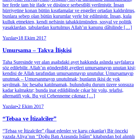
her ferde tam bir ifade ve düşünce serbestliği verilmiştir. İnsan
hürriyetine konan bütün kısıtlamalar ve engeller ortadan kaldırılmış,
bunlara sebep olan bütün kurumlar yerle bir edilmiştir. İnsan, kula
kulluk etmekten, kendi nefsinin tahakkümünden, sosyal ve politik
yasaklardan, tabulardan kurtulmuş Allah’ın kanunu dâhilinde […]
Yazılar
•
18 Ekim 2017
Umursama – Takva İlişkisi
Taha Suresinde yer alan aşağıdaki ayet hakkında aslında sayfalarca
söz edilebilir. Allah’ın gönderdiği ayetleri umursamayıp unutan kişi;
kendisi de Allah tarafından umursanmayıp unutulur. Umursamayıp
unutmak – Umursanmayıp unutulmak; bunların ikisi de yok
sayılmak, hiç hesaba katılmamak, bulunduğu durum üzere sonsuza
kadar kalmaktır; bunda inat edildiğinde çıkar bir yolu, telafisi,
alternatifi yok. Bu yol Cehenneme çıkmaz […]
Yazılar
•
2 Ekim 2017
“Tebaa ve İtizalciler”
“Tebaa ve İtizalciler” (İtaat edenler ve karşı çıkanlar) Bir önceki
yazıda Aliya’nın “Doğu Batı Arasında İslâm” kitabından bol alıntılı