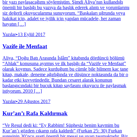
bir yazı paylaşacağımı söylemiştim. Şimdi Aliya’nın kullandığı
önemli bir başlığı bu yazıya da başlık ederek alıntı ve yorumlarımı
siz değerli okuyucularıma sunuyorum. “Başkaları uğrunda veya
hakikat için, adalet ve iyilik için yapılan mücadele, her zaman
hayatın […]
Yazılar
•
13 Eylül 2017
Vazife ile Menfaat
Aliya, “Doğu Batı Arasında İslâm” kitabında dördüncü bölümü
“Ahlak” konusuna ayırmış ve ilk başlığı da “Vazife ve Menfaat”
olarak koymuş. Sadece kurduğum bu cümle bile bilmem kaç tane
kitap, makale, deneme ağırlığında ve düşünce noktasında da bir o
kadar etki kuvvetindedir. Bundan cesaret alarak konunun
başlangıcındaki bir buçuk kitap sayfasını okuyucu ile paylaşmak
istiyorum. 2010 […]
Yazılar
•
29 Ağustos 2017
Kur’an’ı Rafa Kaldırmak
“Ve Resul dedi ki: “Ey Rabbim! Şüphesiz benim kavmim bu
Kur’an’ı gözden çıkarıp rafa kaldırdı” (Furkan 25: 30) Furkan
suresinin 30’ncu ayeti önemli bir mesaj ve uyarı taşımaktadır. Biz