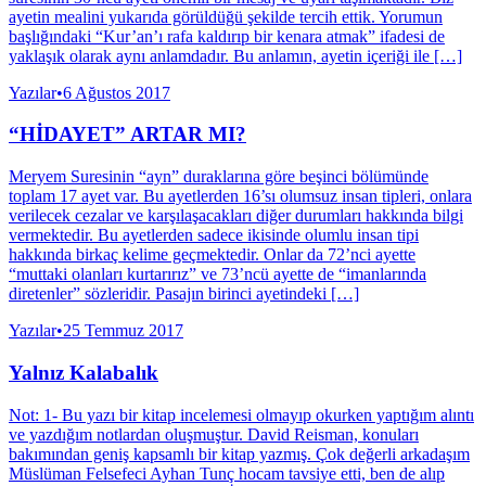
ayetin mealini yukarıda görüldüğü şekilde tercih ettik. Yorumun
başlığındaki “Kur’an’ı rafa kaldırıp bir kenara atmak” ifadesi de
yaklaşık olarak aynı anlamdadır. Bu anlamın, ayetin içeriği ile […]
Yazılar
•
6 Ağustos 2017
“HİDAYET” ARTAR MI?
Meryem Suresinin “ayn” duraklarına göre beşinci bölümünde
toplam 17 ayet var. Bu ayetlerden 16’sı olumsuz insan tipleri, onlara
verilecek cezalar ve karşılaşacakları diğer durumları hakkında bilgi
vermektedir. Bu ayetlerden sadece ikisinde olumlu insan tipi
hakkında birkaç kelime geçmektedir. Onlar da 72’nci ayette
“muttaki olanları kurtarırız” ve 73’ncü ayette de “imanlarında
diretenler” sözleridir. Pasajın birinci ayetindeki […]
Yazılar
•
25 Temmuz 2017
Yalnız Kalabalık
Not: 1- Bu yazı bir kitap incelemesi olmayıp okurken yaptığım alıntı
ve yazdığım notlardan oluşmuştur. David Reisman, konuları
bakımından geniş kapsamlı bir kitap yazmış. Çok değerli arkadaşım
Müslüman Felsefeci Ayhan Tunç hocam tavsiye etti, ben de alıp