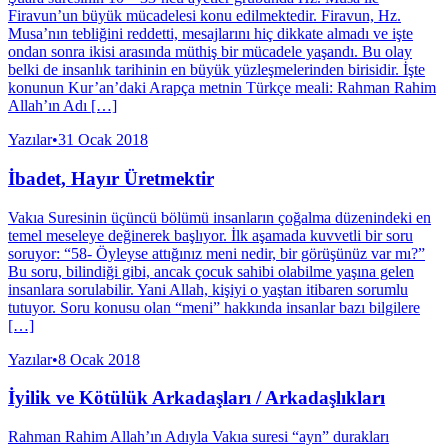
Firavun’un büyük mücadelesi konu edilmektedir. Firavun, Hz.
Musa’nın tebliğini reddetti, mesajlarını hiç dikkate almadı ve işte
ondan sonra ikisi arasında müthiş bir mücadele yaşandı. Bu olay
belki de insanlık tarihinin en büyük yüzleşmelerinden birisidir. İşte
konunun Kur’an’daki Arapça metnin Türkçe meali: Rahman Rahim
Allah’ın Adı […]
Yazılar
•
31 Ocak 2018
İbadet, Hayır Üretmektir
Vakıa Suresinin üçüncü bölümü insanların çoğalma düzenindeki en
temel meseleye değinerek başlıyor. İlk aşamada kuvvetli bir soru
soruyor: “58- Öyleyse attığınız meni nedir, bir görüşünüz var mı?”
Bu soru, bilindiği gibi, ancak çocuk sahibi olabilme yaşına gelen
insanlara sorulabilir. Yani Allah, kişiyi o yaştan itibaren sorumlu
tutuyor. Soru konusu olan “meni” hakkında insanlar bazı bilgilere
[…]
Yazılar
•
8 Ocak 2018
İyilik ve Kötülük Arkadaşları / Arkadaşlıkları
Rahman Rahim Allah’ın Adıyla Vakıa suresi “ayn” durakları