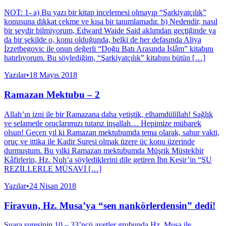
NOT: 1- a) Bu yazı bir kitap incelemesi olmayıp “Şarkiyatçılık”
konusuna dikkat çekme ve kısa bir tanımlamadır. b) Nedendir, nasıl
bir şeydir bilmiyorum, Edward Waide Said aklımdan geçtiğinde ya
da bir şekilde o, konu olduğunda, belki de her defasında Aliya
İzzetbegoviç ile onun değerli “Doğu Batı Arasında İslâm” kitabını
hatırlıyorum. Bu söylediğim, “Şarkiyatçılık” kitabını bütün […]
Yazılar
•
18 Mayıs 2018
Ramazan Mektubu – 2
Allah’ın izni ile bir Ramazana daha yetiştik, elhamdülillah! Sağlık
ve selametle oruçlarımızı tutarız inşallah… Hepimize mübarek
olsun! Geçen yıl ki Ramazan mektubumda tema olarak, sahur vakti,
oruç ve ittika ile Kadir Suresi olmak üzere üç konu üzerinde
durmuştum. Bu yılki Ramazan mektubumda Müşrik Müstekbir
Kâfirlerin, Hz. Nuh’a söylediklerini dile getiren İbn Kesir’in “ŞU
REZİLLERLE MÜSAVİ […]
Yazılar
•
24 Nisan 2018
Firavun, Hz. Musa’ya “sen nankörlerdensin” dedi!
Şuara suresinin 10 – 33’ncü ayetler grubunda Hz. Musa ile