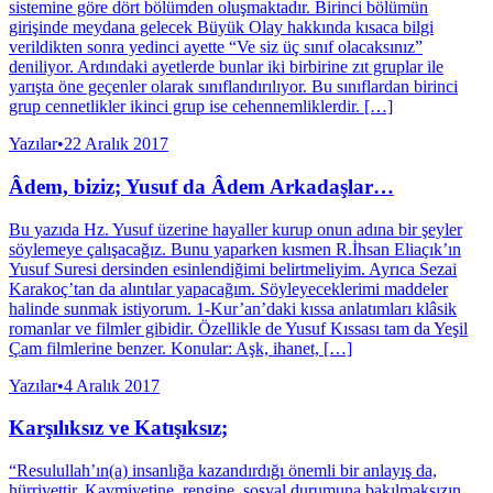
sistemine göre dört bölümden oluşmaktadır. Birinci bölümün
girişinde meydana gelecek Büyük Olay hakkında kısaca bilgi
verildikten sonra yedinci ayette “Ve siz üç sınıf olacaksınız”
deniliyor. Ardındaki ayetlerde bunlar iki birbirine zıt gruplar ile
yarışta öne geçenler olarak sınıflandırılıyor. Bu sınıflardan birinci
grup cennetlikler ikinci grup ise cehennemliklerdir. […]
Yazılar
•
22 Aralık 2017
Âdem, biziz; Yusuf da Âdem Arkadaşlar…
Bu yazıda Hz. Yusuf üzerine hayaller kurup onun adına bir şeyler
söylemeye çalışacağız. Bunu yaparken kısmen R.İhsan Eliaçık’ın
Yusuf Suresi dersinden esinlendiğimi belirtmeliyim. Ayrıca Sezai
Karakoç’tan da alıntılar yapacağım. Söyleyeceklerimi maddeler
halinde sunmak istiyorum. 1-Kur’an’daki kıssa anlatımları klâsik
romanlar ve filmler gibidir. Özellikle de Yusuf Kıssası tam da Yeşil
Çam filmlerine benzer. Konular: Aşk, ihanet, […]
Yazılar
•
4 Aralık 2017
Karşılıksız ve Katışıksız;
“Resulullah’ın(a) insanlığa kazandırdığı önemli bir anlayış da,
hürriyettir. Kavmiyetine, rengine, sosyal durumuna bakılmaksızın,