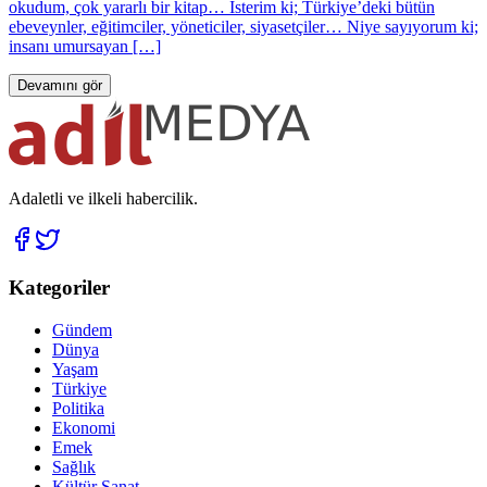
okudum, çok yararlı bir kitap… İsterim ki; Türkiye’deki bütün
ebeveynler, eğitimciler, yöneticiler, siyasetçiler… Niye sayıyorum ki;
insanı umursayan […]
Devamını gör
Adaletli ve ilkeli habercilik.
Kategoriler
Gündem
Dünya
Yaşam
Türkiye
Politika
Ekonomi
Emek
Sağlık
Kültür Sanat