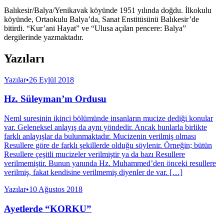
Balıkesir/Balya/Yenikavak köyünde 1951 yılında doğdu. İlkokulu
köyünde, Ortaokulu Balya’da, Sanat Enstitüsünü Balıkesir’de
bitirdi. “Kur’ani Hayat” ve “Ulusa açılan pencere: Balya”
dergilerinde yazmaktadır.
Yazıları
Yazılar
•
26 Eylül 2018
Hz. Süleyman’ın Ordusu
Neml suresinin ikinci bölümünde insanların mucize dediği konular
var. Geleneksel anlayış da aynı yöndedir. Ancak bunlarla birlikte
farklı anlayışlar da bulunmaktadır. Mucizenin verilmiş olması
Resullere göre de farklı şekillerde olduğu söylenir. Örneğin; bütün
Resullere çeşitli mucizeler verilmiştir ya da bazı Resullere
verilmemiştir. Bunun yanında Hz. Muhammed’den önceki resullere
verilmiş, fakat kendisine verilmemiş diyenler de var. […]
Yazılar
•
10 Ağustos 2018
Ayetlerde “KORKU”