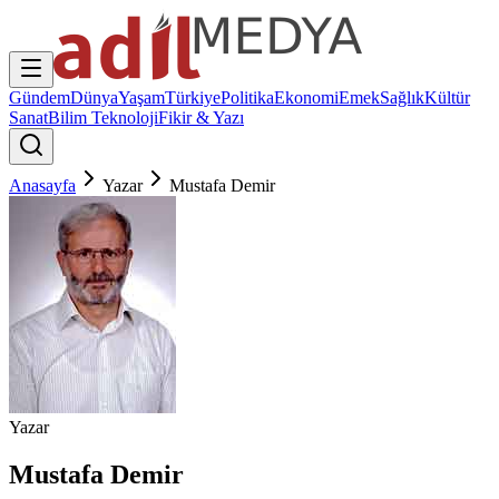
Gündem
Dünya
Yaşam
Türkiye
Politika
Ekonomi
Emek
Sağlık
Kültür
Sanat
Bilim Teknoloji
Fikir & Yazı
Anasayfa
Yazar
Mustafa Demir
Yazar
Mustafa Demir