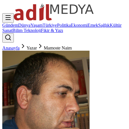
Gündem
Dünya
Yaşam
Türkiye
Politika
Ekonomi
Emek
Sağlık
Kültür
Sanat
Bilim Teknoloji
Fikir & Yazı
Anasayfa
Yazar
Mamoste Naim