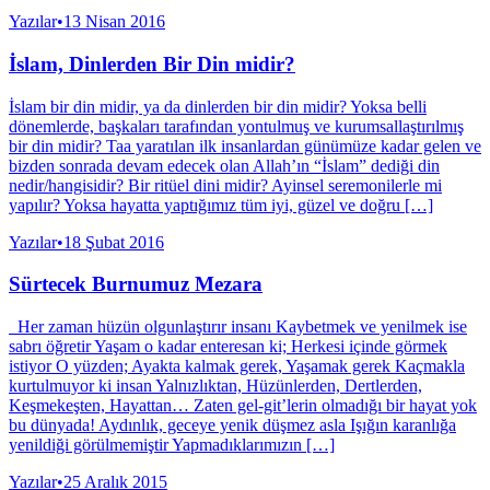
Yazılar
•
13 Nisan 2016
İslam, Dinlerden Bir Din midir?
İslam bir din midir, ya da dinlerden bir din midir? Yoksa belli
dönemlerde, başkaları tarafından yontulmuş ve kurumsallaştırılmış
bir din midir? Taa yaratılan ilk insanlardan günümüze kadar gelen ve
bizden sonrada devam edecek olan Allah’ın “İslam” dediği din
nedir/hangisidir? Bir ritüel dini midir? Ayinsel seremonilerle mi
yapılır? Yoksa hayatta yaptığımız tüm iyi, güzel ve doğru […]
Yazılar
•
18 Şubat 2016
Sürtecek Burnumuz Mezara
Her zaman hüzün olgunlaştırır insanı Kaybetmek ve yenilmek ise
sabrı öğretir Yaşam o kadar enteresan ki; Herkesi içinde görmek
istiyor O yüzden; Ayakta kalmak gerek, Yaşamak gerek Kaçmakla
kurtulmuyor ki insan Yalnızlıktan, Hüzünlerden, Dertlerden,
Keşmekeşten, Hayattan… Zaten gel-git’lerin olmadığı bir hayat yok
bu dünyada! Aydınlık, geceye yenik düşmez asla Işığın karanlığa
yenildiği görülmemiştir Yapmadıklarımızın […]
Yazılar
•
25 Aralık 2015