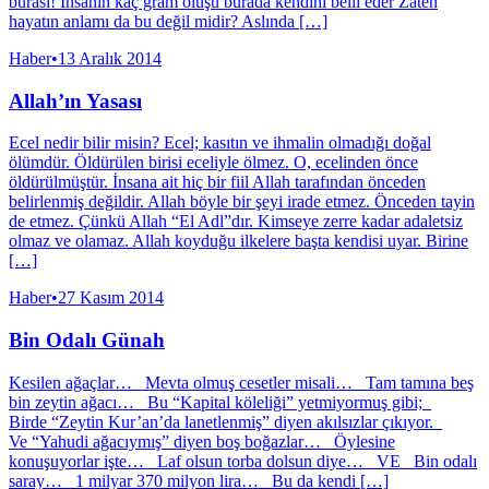
burası! İnsanın kaç gram oluşu burada kendini belli eder Zaten
hayatın anlamı da bu değil midir? Aslında […]
Haber
•
13 Aralık 2014
Allah’ın Yasası
Ecel nedir bilir misin? Ecel; kasıtın ve ihmalin olmadığı doğal
ölümdür. Öldürülen birisi eceliyle ölmez. O, ecelinden önce
öldürülmüştür. İnsana ait hiç bir fiil Allah tarafından önceden
belirlenmiş değildir. Allah böyle bir şeyi irade etmez. Önceden tayin
de etmez. Çünkü Allah “El Adl”dır. Kimseye zerre kadar adaletsiz
olmaz ve olamaz. Allah koyduğu ilkelere başta kendisi uyar. Birine
[…]
Haber
•
27 Kasım 2014
Bin Odalı Günah
Kesilen ağaçlar… Mevta olmuş cesetler misali… Tam tamına beş
bin zeytin ağacı… Bu “Kapital köleliği” yetmiyormuş gibi;
Birde “Zeytin Kur’an’da lanetlenmiş” diyen akılsızlar çıkıyor.
Ve “Yahudi ağacıymış” diyen boş boğazlar… Öylesine
konuşuyorlar işte… Laf olsun torba dolsun diye… VE Bin odalı
saray… 1 milyar 370 milyon lira… Bu da kendi […]