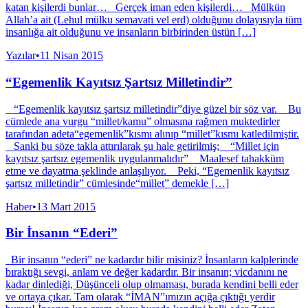
katan kişilerdi bunlar… Gerçek iman eden kişilerdi… Mülkün
Allah’a ait (Lehul mülku semavati vel erd) olduğunu dolayısıyla tüm
insanlığa ait olduğunu ve insanların birbirinden üstün […]
Yazılar
•
11 Nisan 2015
“Egemenlik Kayıtsız Şartsız Milletindir”
“Egemenlik kayıtsız şartsız milletindir”diye güzel bir söz var. Bu
cümlede ana vurgu “millet/kamu” olmasına rağmen muktedirler
tarafından adeta“egemenlik”kısmı alınıp “millet”kısmı katledilmiştir.
Sanki bu söze takla attırılarak şu hale getirilmiş; “Millet için
kayıtsız şartsız egemenlik uygulanmalıdır” Maalesef tahakküm
etme ve dayatma şeklinde anlaşılıyor. Peki, “Egemenlik kayıtsız
şartsız milletindir” cümlesinde“millet” demekle […]
Haber
•
13 Mart 2015
Bir İnsanın “Ederi”
Bir insanın “ederi” ne kadardır bilir misiniz? İnsanların kalplerinde
bıraktığı sevgi, anlam ve değer kadardır. Bir insanın; vicdanını ne
kadar dinlediği, Düşünceli olup olmaması, burada kendini belli eder
ve ortaya çıkar. Tam olarak “İMAN”ımızın açığa çıktığı yerdir