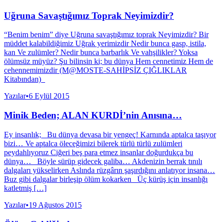
Uğruna Savaştığımız Toprak Neyimizdir?
“Benim benim” diye Uğruna savaştığımız toprak Neyimizdir? Bir
müddet kalabildiğimiz Uğrak yerimizdir Nedir bunca gasp, istila,
kan Ve zulümler? Nedir bunca barbarlık Ve vahşilikler? Yoksa
ölümsüz müyüz? Şu bilinsin ki; bu dünya Hem cennetimiz Hem de
cehennemimizdir (M@MOSTE-SAHİPSİZ ÇIĞLIKLAR
Kitabından)
Yazılar
•
6 Eylül 2015
Minik Beden; ALAN KURDİ’nin Anısına…
Ey insanlık; Bu dünya devasa bir yengeç! Karnında aptalca taşıyor
bizi… Ve aptalca öleceğimizi bilerek türlü türlü zulümleri
peydahlıyoruz Ciğeri beş para etmez insanlar doğurdukça bu
dünya… Böyle sürüp gidecek galiba… Akdenizin berrak tınılı
dalgaları yükselirken Aslında rüzgârın şaşırdığını anlatıyor insana…
Buz gibi dalgalar birleşip ölüm kokarken Üç kürüş için insanlığı
katletmiş […]
Yazılar
•
19 Ağustos 2015