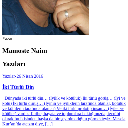
Yazar
Mamoste Naim
Yazıları
Yazılar
•
26 Nisan 2016
İki Türlü Din
Dünyada iki türlü din… (İyilik ve kötülük) İki türlü görüş… (İyi ve
kötü) İki türlü duruş… (İyinin ve iyiliklerin tarafında olanlar, kötülük
ve kötülerin tarafında olanlar) Ve iki türlü prototip insan… (İyiler ve
kötüler) vardır. Tarihe, hayata ve toplumlara baktığımızda, tecrübi
olarak bu ikisinden başka da bir şey olmadığını görmekteyiz. Mesela
Kur’an’da ateizm diye, […]