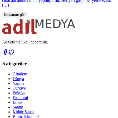
cihat adı altında bunu yapmışlardır. Her yeri gasp, her yerde ezan,
[…]
Devamını gör
Adaletli ve ilkeli habercilik.
Kategoriler
Gündem
Dünya
Yaşam
Türkiye
Politika
Ekonomi
Emek
Sağlık
Kültür Sanat
Bilim Teknoloji