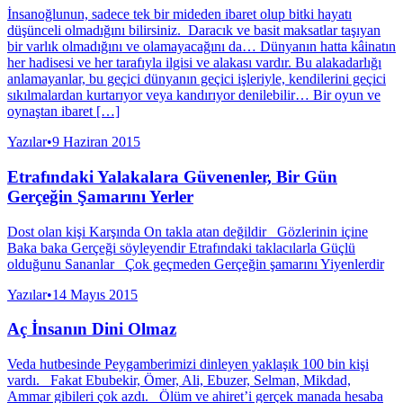
İnsanoğlunun, sadece tek bir mideden ibaret olup bitki hayatı
düşünceli olmadığını bilirsiniz. Daracık ve basit maksatlar taşıyan
bir varlık olmadığını ve olamayacağını da… Dünyanın hatta kâinatın
her hadisesi ve her tarafıyla ilgisi ve alakası vardır. Bu alakadarlığı
anlamayanlar, bu geçici dünyanın geçici işleriyle, kendilerini geçici
sıkılmalardan kurtarıyor veya kandırıyor denilebilir… Bir oyun ve
oynaştan ibaret […]
Yazılar
•
9 Haziran 2015
Etrafındaki Yalakalara Güvenenler, Bir Gün
Gerçeğin Şamarını Yerler
Dost olan kişi Karşında On takla atan değildir Gözlerinin içine
Baka baka Gerçeği söyleyendir Etrafındaki taklacılarla Güçlü
olduğunu Sananlar Çok geçmeden Gerçeğin şamarını Yiyenlerdir
Yazılar
•
14 Mayıs 2015
Aç İnsanın Dini Olmaz
Veda hutbesinde Peygamberimizi dinleyen yaklaşık 100 bin kişi
vardı. Fakat Ebubekir, Ömer, Ali, Ebuzer, Selman, Mikdad,
Ammar gibileri çok azdı. Ölüm ve ahiret’i gerçek manada hesaba