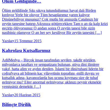
Ölüm Geldiğinde…
Ölüm geldiğinde Sıkı sıkıya tutunduğumuz hayat dalı Birden
kırılıyor Yerle bir oluyor Tüm hesaplarımız yarım kalıyor
Düşünebiliyor musunuz? Çok mutlu bir anınızda Çatalınızı bir
zeytin tanesine batırıp Ağzınıza götürecekken Tam o an da kalp krizi
geçirip ölüyorsunuz O andan sonra O zeytin tanesi bile sizin
nasibiniz olamıyor O an her şey kesiliyor Bir zeytin tanesini […]
Yazılar
•
15 Temmuz 2015
Kahrolası Kutsallarımız
AdilMedya – Birçok insan tarafından sevilen, takdir görülen,
milyonlarca taraftarı ve sempatizanı bulunan, güya dini ilimlere
vakıf, hatta alim ve aydın denilen, İslami bir dini/ruhani liderin bir
coğrafyaya ait bilmem kaç vilayetinin toprağını -milli duygu ve
kutsallık adına- kavanozlarda baş ucuna koyması size de tuhaf
gelmiyor mu? Eğer anormal gelmiyorsa; aklınızı peynir ekmekle
yemişsiniz demektir. […]
Yazılar
•
20 Haziran 2015
Bilinçte Dirilik