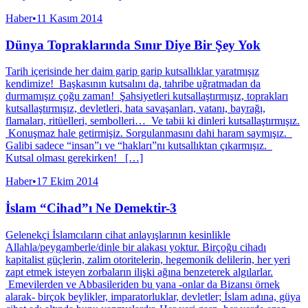
Haber
•
11 Kasım 2014
Dünya Topraklarında Sınır Diye Bir Şey Yok
Tarih içerisinde her daim garip garip kutsallıklar yaratmışız
kendimize! Başkasının kutsalını da, tahribe uğratmadan da
durmamışız çoğu zaman! Şahsiyetleri kutsallaştırmışız, toprakları
kutsallaştırmışız, devletleri, hata savaşanları, vatanı, bayrağı,
flamaları, ritüelleri, sembolleri… Ve tabii ki dinleri kutsallaştırmışız.
Konuşmaz hale getirmişiz. Sorgulanmasını dahi haram saymışız.
Galibi sadece “insan”ı ve “hakları”nı kutsallıktan çıkarmışız.
Kutsal olması gerekirken! […]
Haber
•
17 Ekim 2014
İslam “Cihad”ı Ne Demektir-3
Gelenekçi İslamcıların cihat anlayışlarının kesinlikle
Allahla/peygamberle/dinle bir alakası yoktur. Birçoğu cihadı
kapitalist güçlerin, zalim otoritelerin, hegemonik delilerin, her yeri
zapt etmek isteyen zorbaların ilişki ağına benzeterek algılarlar.
Emevilerden ve Abbasileriden bu yana -onlar da Bizansı örnek
alarak- birçok beylikler, imparatorluklar, devletler; İslam adına, güya