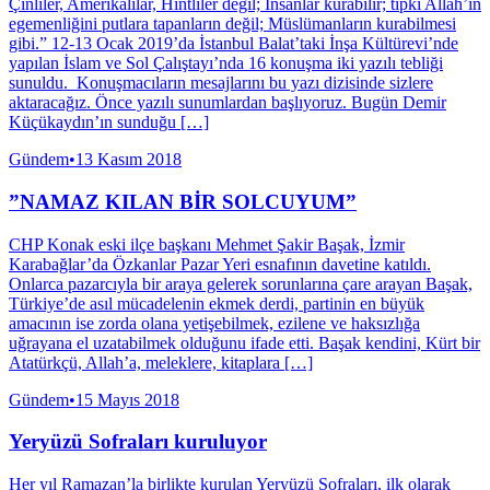
Çinliler, Amerikalılar, Hintliler değil; İnsanlar kurabilir; tıpkı Allah’ın
egemenliğini putlara tapanların değil; Müslümanların kurabilmesi
gibi.” 12-13 Ocak 2019’da İstanbul Balat’taki İnşa Kültürevi’nde
yapılan İslam ve Sol Çalıştayı’nda 16 konuşma iki yazılı tebliği
sunuldu. Konuşmacıların mesajlarını bu yazı dizisinde sizlere
aktaracağız. Önce yazılı sunumlardan başlıyoruz. Bugün Demir
Küçükaydın’ın sunduğu […]
Gündem
•
13 Kasım 2018
”NAMAZ KILAN BİR SOLCUYUM”
CHP Konak eski ilçe başkanı Mehmet Şakir Başak, İzmir
Karabağlar’da Özkanlar Pazar Yeri esnafının davetine katıldı.
Onlarca pazarcıyla bir araya gelerek sorunlarına çare arayan Başak,
Türkiye’de asıl mücadelenin ekmek derdi, partinin en büyük
amacının ise zorda olana yetişebilmek, ezilene ve haksızlığa
uğrayana el uzatabilmek olduğunu ifade etti. Başak kendini, Kürt bir
Atatürkçü, Allah’a, meleklere, kitaplara […]
Gündem
•
15 Mayıs 2018
Yeryüzü Sofraları kuruluyor
Her yıl Ramazan’la birlikte kurulan Yeryüzü Sofraları, ilk olarak