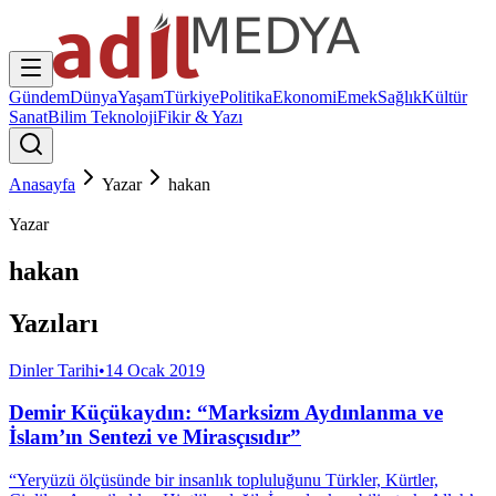
Gündem
Dünya
Yaşam
Türkiye
Politika
Ekonomi
Emek
Sağlık
Kültür
Sanat
Bilim Teknoloji
Fikir & Yazı
Anasayfa
Yazar
hakan
Yazar
hakan
Yazıları
Dinler Tarihi
•
14 Ocak 2019
Demir Küçükaydın: “Marksizm Aydınlanma ve
İslam’ın Sentezi ve Mirasçısıdır”
“Yeryüzü ölçüsünde bir insanlık topluluğunu Türkler, Kürtler,