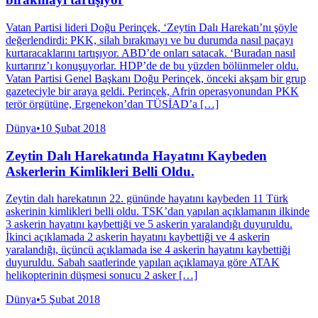
Vatan Partisi lideri Doğu Perinçek, ‘Zeytin Dalı Harekatı’nı şöyle
değerlendirdi: PKK, silah bırakmayı ve bu durumda nasıl paçayı
kurtaracaklarını tartışıyor. ABD’de onları satacak. ‘Buradan nasıl
kurtarırız’ı konuşuyorlar. HDP’de de bu yüzden bölünmeler oldu.
Vatan Partisi Genel Başkanı Doğu Perinçek, önceki akşam bir grup
gazeteciyle bir araya geldi. Perinçek, Afrin operasyonundan PKK
terör örgütüne, Ergenekon’dan TÜSİAD’a […]
Dünya
•
10 Şubat 2018
Zeytin Dalı Harekatında Hayatını Kaybeden
Askerlerin Kimlikleri Belli Oldu.
Zeytin dalı harekatının 22. gününde hayatını kaybeden 11 Türk
askerinin kimlikleri belli oldu. TSK’dan yapılan açıklamanın ilkinde
3 askerin hayatını kaybettiği ve 5 askerin yaralandığı duyuruldu.
İkinci açıklamada 2 askerin hayatını kaybettiği ve 4 askerin
yaralandığı, üçüncü açıklamada ise 4 askerin hayatını kaybettiği
duyuruldu. Sabah saatlerinde yapılan açıklamaya göre ATAK
helikopterinin düşmesi sonucu 2 asker […]
Dünya
•
5 Şubat 2018