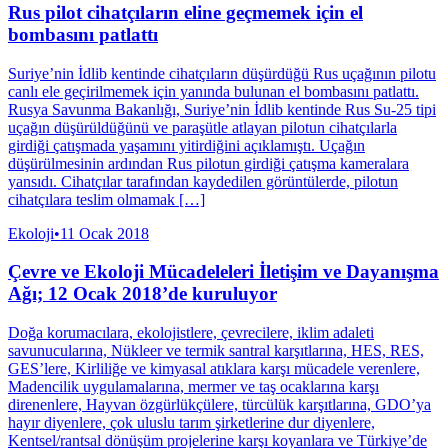
Rus pilot cihatçıların eline geçmemek için el
bombasını patlattı
Suriye’nin İdlib kentinde cihatçıların düşürdüğü Rus uçağının pilotu
canlı ele geçirilmemek için yanında bulunan el bombasını patlattı.
Rusya Savunma Bakanlığı, Suriye’nin İdlib kentinde Rus Su-25 tipi
uçağın düşürüldüğünü ve paraşütle atlayan pilotun cihatçılarla
girdiği çatışmada yaşamını yitirdiğini açıklamıştı. Uçağın
düşürülmesinin ardından Rus pilotun girdiği çatışma kameralara
yansıdı. Cihatçılar tarafından kaydedilen görüntülerde, pilotun
cihatçılara teslim olmamak […]
Ekoloji
•
11 Ocak 2018
Çevre ve Ekoloji Mücadeleleri İletişim ve Dayanışma
Ağı; 12 Ocak 2018’de kuruluyor
Doğa korumacılara, ekolojistlere, çevrecilere, iklim adaleti
savunucularına, Nükleer ve termik santral karşıtlarına, HES, RES,
GES’lere, Kirliliğe ve kimyasal atıklara karşı mücadele verenlere,
Madencilik uygulamalarına, mermer ve taş ocaklarına karşı
direnenlere, Hayvan özgürlükçülere, türcülük karşıtlarına, GDO’ya
hayır diyenlere, çok uluslu tarım şirketlerine dur diyenlere,
Kentsel/rantsal dönüşüm projelerine karşı koyanlara ve Türkiye’de