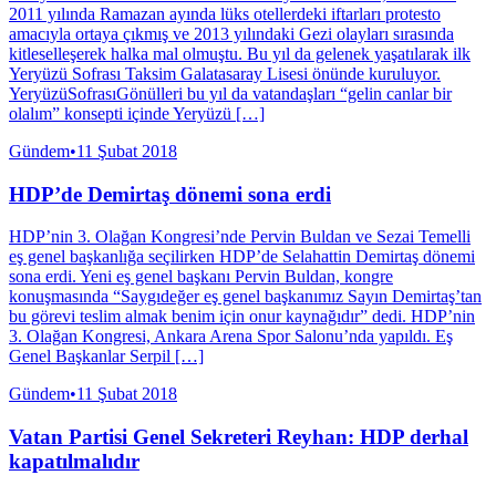
2011 yılında Ramazan ayında lüks otellerdeki iftarları protesto
amacıyla ortaya çıkmış ve 2013 yılındaki Gezi olayları sırasında
kitleselleşerek halka mal olmuştu. Bu yıl da gelenek yaşatılarak ilk
Yeryüzü Sofrası Taksim Galatasaray Lisesi önünde kuruluyor.
YeryüzüSofrasıGönülleri bu yıl da vatandaşları “gelin canlar bir
olalım” konsepti içinde Yeryüzü […]
Gündem
•
11 Şubat 2018
HDP’de Demirtaş dönemi sona erdi
HDP’nin 3. Olağan Kongresi’nde Pervin Buldan ve Sezai Temelli
eş genel başkanlığa seçilirken HDP’de Selahattin Demirtaş dönemi
sona erdi. Yeni eş genel başkanı Pervin Buldan, kongre
konuşmasında “Saygıdeğer eş genel başkanımız Sayın Demirtaş’tan
bu görevi teslim almak benim için onur kaynağıdır” dedi. HDP’nin
3. Olağan Kongresi, Ankara Arena Spor Salonu’nda yapıldı. Eş
Genel Başkanlar Serpil […]
Gündem
•
11 Şubat 2018
Vatan Partisi Genel Sekreteri Reyhan: HDP derhal
kapatılmalıdır