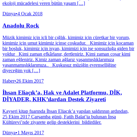
ekoloji mücadelesi veren bütün yaşam […]
Dünya
•
4 Ocak 2018
Anadolu Rock
Müzik kimimiz için içli bir çığlık, kimimiz için cüretkar bir yorum,
kimimiz için umut kimimiz içinse coşkudur. Kimimiz için kocaman
bir boşluk, kimimiz için isyan, kimimizi için ise sonsuzluğa giden bir
yoldur Kimi zaman efkârlanır, dertleniriz. Kimi zaman coşar kimi
zaman eğleniriz. Kimiz zaman ağlarız yaşanmışlıklarımıza
yaşanmamışlıklarımıza.. Kuşkusuz müziğin evrenselliğine
diyeceğim yok […]
Haber
•
26 Ekim 2017
İhsan Eliaçık’a, Hak ve Adalet Platformu, DİK,
DİYADER, KHK’ılardan Destek Ziyareti
Kayseri kitap fuarında İhsan Eliaçık’a yapılan saldırının ardından,
25 Ekim 2017 Çarşamba günü, Fatih Balat’ta bulunan İnşa
Kültürevi’nde ziyarete gelip desteklerini bildirdiler.
Dünya
•
1 Mayıs 2017