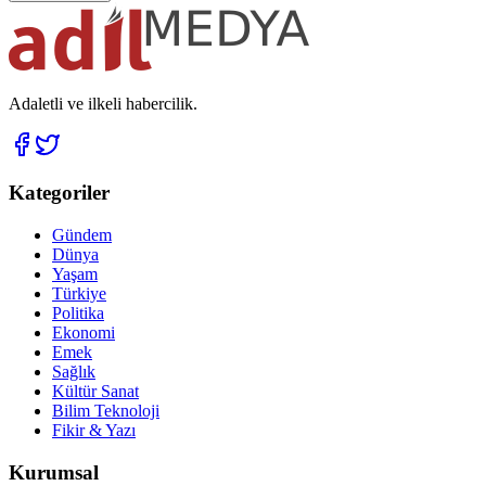
Adaletli ve ilkeli habercilik.
Kategoriler
Gündem
Dünya
Yaşam
Türkiye
Politika
Ekonomi
Emek
Sağlık
Kültür Sanat
Bilim Teknoloji
Fikir & Yazı
Kurumsal