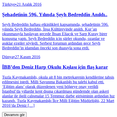
Türkiye
•
21 Aralık 2016
Şehadetinin 596. Yılında Şeyh Bedreddin Anıldı..
Şeyh Bedreddin haftası etkinlikleri kapsamında, şehadetinin 596.
yılında Şeyh Bedreddin, İnşa Kültürevinde anıldı. Kur’an
okunmasıyla başlayan gecede İhsan Eliaçık ve Sarp Kuray birer
konuşma yaptı. Şeyh Bedreddin için şiirler okundu, ozanlar ve
aşıklar ezgiler söyledi. Serbest forumun ardından gece Şeyh
Bedreddin’in idamdan önceki son duasıyla sona erdi.
Dünya
•
27 Kasım 2016
İBB’den Deniz Harp Okulu Kışlası için flaş karar
Tuzla Kaymakamlığı, okula ait 8 bin metrekarenin kendilerine tahsis
edilmesini istedi. Milli Savunma Bakanlığı bu talebi kabul etti.
‘Eğitim alanı’ olarak düzenlenen yeni bölgeye onay verildi
İstanbul’da yıllardır kent dışına çıkarılması gündemde olan askeri
alanlar ile ilgili çalışmalar 15 Temmuz darbe girişiminin ardından hız
kazandı. Tuzla Kaymakamlığı İlçe Milli Eğitim Müdürlüğü, 22 Mart
2016’da Deniz […]
Devamını gör