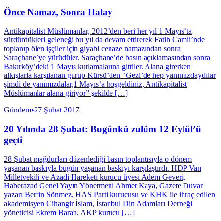
Önce Namaz, Sonra Halay
Antikapitalist Müslümanlar, 2012’den beri her yıl 1 Mayıs’ta
sürdürdükleri geleneği bu yıl da devam ettirerek Fatih Camii’nde
toplanıp ölen işçiler için giyabi cenaze namazından sonra
Saraçhane’ye yürüdüler. Saraçhane’de basın açıklamasından sonra
Bakırköy’deki 1 Mayıs kutlamalarına gittiler. Alana girerken
alkışlarla karşılanan gurup Kürsü’den “Gezi’de hep yanımızdaydılar
şimdi de yanımızdalar,1 Mayıs’a hoşgeldiniz, Antikapitalist
Müslümanlar alana giriyor” şekilde […]
Gündem
•
27 Şubat 2017
20 Yılında 28 Şubat: Bugünkü zulüm 12 Eylül’ü
geçti
28 Şubat mağdurları düzenlediği basın toplantısıyla o dönem
yaşanan baskıyla bugün yaşanan baskıyı karşılaştırdı. HDP Van
Milletvekili ve Azadi Hareketi kurucu üyesi Adem Geveri,
Haberazad Genel Yayın Yönetmeni Ahmet Kaya, Gazete Duvar
yazarı Berrin Sönmez, HAS Parti kurucusu ve KHK ile ihraç edilen
akademisyen Cihangir İslam, İstanbul Din Adamları Derneği
yöneticisi Ekrem Baran, AKP kurucu […]