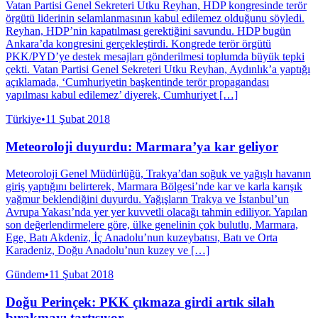
Vatan Partisi Genel Sekreteri Utku Reyhan, HDP kongresinde terör
örgütü liderinin selamlanmasının kabul edilemez olduğunu söyledi.
Reyhan, HDP’nin kapatılması gerektiğini savundu. HDP bugün
Ankara’da kongresini gerçekleştirdi. Kongrede terör örgütü
PKK/PYD’ye destek mesajları gönderilmesi toplumda büyük tepki
çekti. Vatan Partisi Genel Sekreteri Utku Reyhan, Aydınlık’a yaptığı
açıklamada, ‘Cumhuriyetin başkentinde terör propagandası
yapılması kabul edilemez’ diyerek, Cumhuriyet […]
Türkiye
•
11 Şubat 2018
Meteoroloji duyurdu: Marmara’ya kar geliyor
Meteoroloji Genel Müdürlüğü, Trakya’dan soğuk ve yağışlı havanın
giriş yaptığını belirterek, Marmara Bölgesi’nde kar ve karla karışık
yağmur beklendiğini duyurdu. Yağışların Trakya ve İstanbul’un
Avrupa Yakası’nda yer yer kuvvetli olacağı tahmin ediliyor. Yapılan
son değerlendirmelere göre, ülke genelinin çok bulutlu, Marmara,
Ege, Batı Akdeniz, İç Anadolu’nun kuzeybatısı, Batı ve Orta
Karadeniz, Doğu Anadolu’nun kuzey ve […]
Gündem
•
11 Şubat 2018
Doğu Perinçek: PKK çıkmaza girdi artık silah
bırakmayı tartışıyor