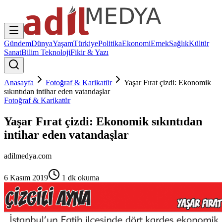
Gündem
Dünya
Yaşam
Türkiye
Politika
Ekonomi
Emek
Sağlık
Kültür
Sanat
Bilim Teknoloji
Fikir & Yazı
Anasayfa
Fotoğraf & Karikatür
Yaşar Fırat çizdi: Ekonomik
sıkıntıdan intihar eden vatandaşlar
Fotoğraf & Karikatür
Yaşar Fırat çizdi: Ekonomik sıkıntıdan
intihar eden vatandaşlar
adilmedya.com
6 Kasım 2019
1
dk okuma