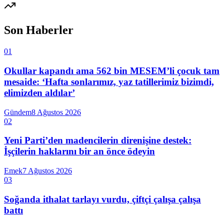
Son Haberler
01
Okullar kapandı ama 562 bin MESEM’li çocuk tam
mesaide: ‘Hafta sonlarımız, yaz tatillerimiz bizimdi,
elimizden aldılar’
Gündem
8 Ağustos 2026
02
Yeni Parti’den madencilerin direnişine destek:
İşçilerin haklarını bir an önce ödeyin
Emek
7 Ağustos 2026
03
Soğanda ithalat tarlayı vurdu, çiftçi çalışa çalışa
battı