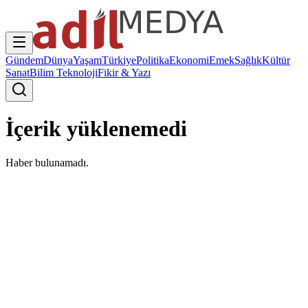
Gündem
Dünya
Yaşam
Türkiye
Politika
Ekonomi
Emek
Sağlık
Kültür
Sanat
Bilim Teknoloji
Fikir & Yazı
İçerik yüklenemedi
Haber bulunamadı.