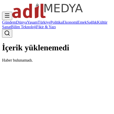
Gündem
Dünya
Yaşam
Türkiye
Politika
Ekonomi
Emek
Sağlık
Kültür
Sanat
Bilim Teknoloji
Fikir & Yazı
İçerik yüklenemedi
Haber bulunamadı.