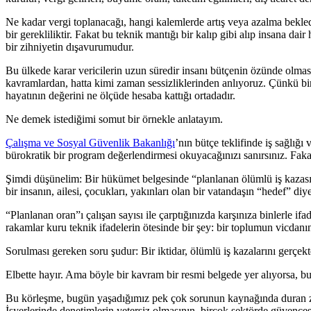
Ne kadar vergi toplanacağı, hangi kalemlerde artış veya azalma bekledi
bir gerekliliktir. Fakat bu teknik mantığı bir kalıp gibi alıp insana da
bir zihniyetin dışavurumudur.
Bu ülkede karar vericilerin uzun süredir insanı bütçenin özünde olması
kavramlardan, hatta kimi zaman sessizliklerinden anlıyoruz. Çünkü bi
hayatının değerini ne ölçüde hesaba kattığı ortadadır.
Ne demek istediğimi somut bir örnekle anlatayım.
Çalışma ve Sosyal Güvenlik Bakanlığı
’nın bütçe teklifinde iş sağlığ
bürokratik bir program değerlendirmesi okuyacağınızı sanırsınız. Fakat 
Şimdi düşünelim: Bir hükümet belgesinde “planlanan ölümlü iş kazası or
bir insanın, ailesi, çocukları, yakınları olan bir vatandaşın “hedef” diye 
“Planlanan oran”ı çalışan sayısı ile çarptığınızda karşınıza binlerle 
rakamlar kuru teknik ifadelerin ötesinde bir şey: bir toplumun vicdanın
Sorulması gereken soru şudur: Bir iktidar, ölümlü iş kazalarını gerçekt
Elbette hayır. Ama böyle bir kavram bir resmi belgede yer alıyorsa, bur
Bu körleşme, bugün yaşadığımız pek çok sorunun kaynağında duran zihn
İşyerlerinde denetimlerin yetersiz olmasının, birçok sektörde güvences