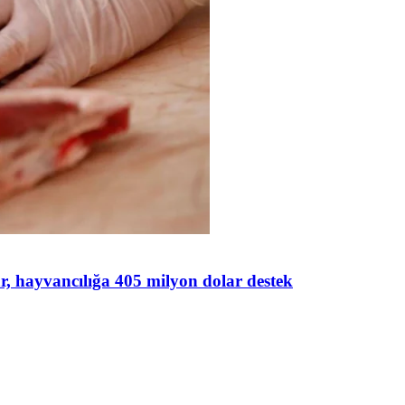
lar, hayvancılığa 405 milyon dolar destek