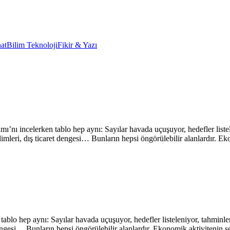
at
Bilim Teknoloji
Fikir & Yazı
nı incelerken tablo hep aynı: Sayılar havada uçuşuyor, hedefler listelen
limleri, dış ticaret dengesi… Bunların hepsi öngörülebilir alanlardır. Ek
blo hep aynı: Sayılar havada uçuşuyor, hedefler listeleniyor, tahminler 
 dengesi… Bunların hepsi öngörülebilir alanlardır. Ekonomik aktivitenin s