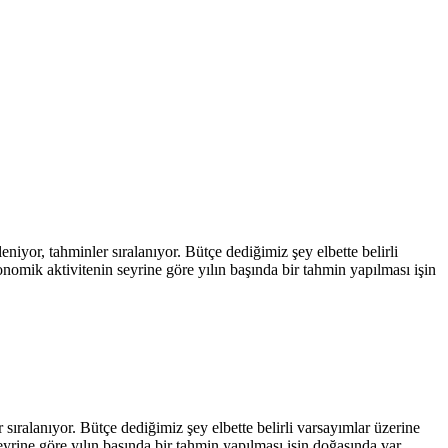
iyor, tahminler sıralanıyor. Bütçe dediğimiz şey elbette belirli
onomik aktivitenin seyrine göre yılın başında bir tahmin yapılması işin
sıralanıyor. Bütçe dediğimiz şey elbette belirli varsayımlar üzerine
eyrine göre yılın başında bir tahmin yapılması işin doğasında var.