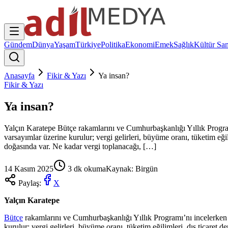
Gündem
Dünya
Yaşam
Türkiye
Politika
Ekonomi
Emek
Sağlık
Kültür San
Anasayfa
Fikir & Yazı
Ya insan?
Fikir & Yazı
Ya insan?
Yalçın Karatepe Bütçe rakamlarını ve Cumhurbaşkanlığı Yıllık Programı’
varsayımlar üzerine kurulur; vergi gelirleri, büyüme oranı, tüketim eği
doğasında var. Ne kadar vergi toplanacağı, […]
14 Kasım 2025
3
dk okuma
Kaynak:
Birgün
Paylaş:
X
Yalçın Karatepe
Bütçe
rakamlarını ve Cumhurbaşkanlığı Yıllık Programı’nı incelerken ta
kurulur; vergi gelirleri, büyüme oranı, tüketim eğilimleri, dış ticaret