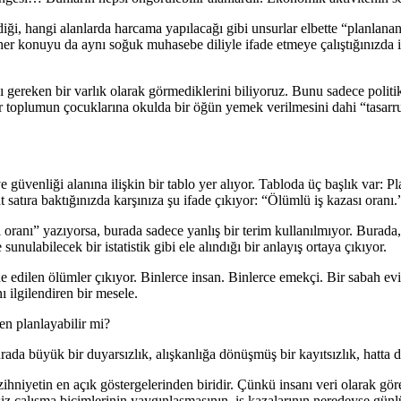
ği, hangi alanlarda harcama yapılacağı gibi unsurlar elbette “planlanan”
ir her konuyu da aynı soğuk muhasebe diliyle ifade etmeye çalıştığınızda 
 gereken bir varlık olarak görmediklerini biliyoruz. Bunu sadece politik
r toplumun çocuklarına okulda bir öğün yemek verilmesini dahi “tasarru
ı ve güvenliği alanına ilişkin bir tablo yer alıyor. Tabloda üç başlık va
satıra baktığınızda karşınıza şu ifade çıkıyor: “Ölümlü iş kazası oranı.
anı” yazıyorsa, burada sadece yanlış bir terim kullanılmıyor. Burada, in
sunulabilecek bir istatistik gibi ele alındığı bir anlayış ortaya çıkıyor.
ifade edilen ölümler çıkıyor. Binlerce insan. Binlerce emekçi. Bir sabah 
ı ilgilendiren bir mesele.
en planlayabilir mi?
ada büyük bir duyarsızlık, alışkanlığa dönüşmüş bir kayıtsızlık, hatta dr
iyetin en açık göstergelerinden biridir. Çünkü insanı veri olarak göre
iz çalışma biçimlerinin yaygınlaşmasının, iş kazalarının neredeyse günlü