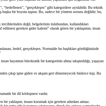
, “hedeflenen”, “gerçekleşen” gibi kategorilere ayrılabilir. Bu teknik
iş başka bir boyuta taşınır. Bu, sadece bir yöntem sorunu değildir; bu,
 tercihlerinden değil, belgelerinin üslubundan, kullandıkları
f edilmesi gereken gider kalemi” olarak gören bir yaklaşımın, insan
r: Planlanan, hedef, gerçekleşen. Normalde bu başlıkları gördüğünüzde
”
san hayatının bürokratik bir kategorinin altına sıkıştırıldığı, yaşayan
evinden çıkıp işine giden ve akşam geri dönemeyecek binlerce kişi. Bu
amatik bir dil körleşmesi vardır.
n bir yaklaşım, insanı korumak için gereken adımları atmaz.
k bir rutin gibi karşımıza çıkmasının altında bu anlayış yatmaktadır.