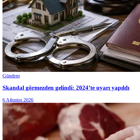
Gündem
Skandal görmezden gelindi: 2024’te uyarı yapıldı
6 Ağustos 2026