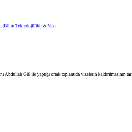
at
Bilim Teknoloji
Fikir & Yazı
dullah Gül ile yaptığı ortak toplantıda vizelerin kaldırılmasının tar