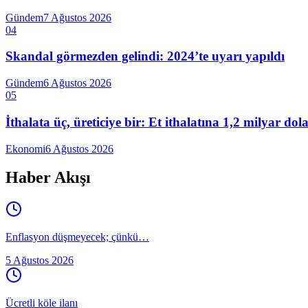
Gündem
7 Ağustos 2026
04
Skandal görmezden gelindi: 2024’te uyarı yapıldı
Gündem
6 Ağustos 2026
05
İthalata üç, üreticiye bir: Et ithalatına 1,2 milyar do
Ekonomi
6 Ağustos 2026
Haber Akışı
Enflasyon düşmeyecek; çünkü…
5 Ağustos 2026
Ücretli köle ilanı