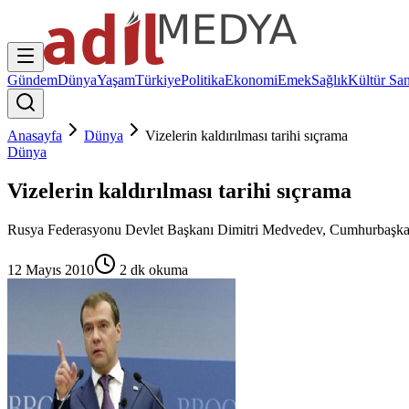
Gündem
Dünya
Yaşam
Türkiye
Politika
Ekonomi
Emek
Sağlık
Kültür San
Anasayfa
Dünya
Vizelerin kaldırılması tarihi sıçrama
Dünya
Vizelerin kaldırılması tarihi sıçrama
Rusya Federasyonu Devlet Başkanı Dimitri Medvedev, Cumhurbaşkanı Ab
12 Mayıs 2010
2
dk okuma