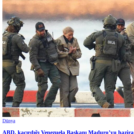
Dünya
ABD, kaçırdığı Venezuela Başkanı Maduro’yu hazira