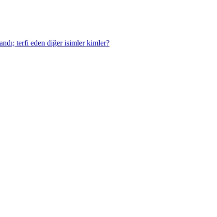
dı; terfi eden diğer isimler kimler?