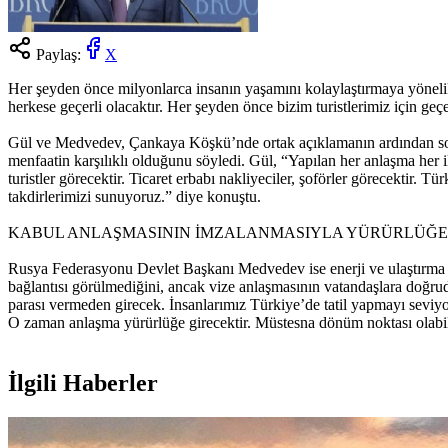
Paylaş:
X
Her şeyden önce milyonlarca insanın yaşamını kolaylaştırmaya yöneli
herkese geçerli olacaktır. Her şeyden önce bizim turistlerimiz için geçe
Gül ve Medvedev, Çankaya Köşkü’nde ortak açıklamanın ardından soru
menfaatin karşılıklı olduğunu söyledi. Gül, “Yapılan her anlaşma her i
turistler görecektir. Ticaret erbabı nakliyeciler, şoförler görecektir.
takdirlerimizi sunuyoruz.” diye konuştu.
KABUL ANLAŞMASININ İMZALANMASIYLA YÜRÜRLÜĞE
Rusya Federasyonu Devlet Başkanı Medvedev ise enerji ve ulaştırma an
bağlantısı görülmediğini, ancak vize anlaşmasının vatandaşlara doğr
parası vermeden girecek. İnsanlarımız Türkiye’de tatil yapmayı seviyo
O zaman anlaşma yürürlüğe girecektir. Müstesna dönüm noktası olabilec
İlgili Haberler