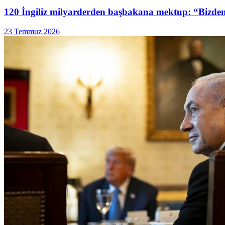
120 İngiliz milyarderden başbakana mektup: “Bizden 
23 Temmuz 2026