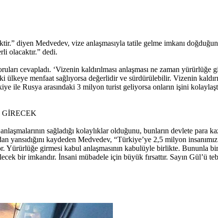
ktir.” diyen Medvedev, vize anlaşmasıyla tatile gelme imkanı doğduğun
rli olacaktır.” dedi.
ları cevapladı. ‘Vizenin kaldırılması anlaşması ne zaman yürürlüğe g
ki ülkeye menfaat sağlıyorsa değerlidir ve sürdürülebilir. Vizenin kaldı
 Türkiye ile Rusya arasındaki 3 milyon turist geliyorsa onların işini kol
 GİRECEK
laşmalarının sağladığı kolaylıklar olduğunu, bunların devlete para kaz
udan yansıdığını kaydeden Medvedev, “Türkiye’ye 2,5 milyon insanımız
r. Yürürlüğe girmesi kabul anlaşmasının kabulüyle birlikte. Bununla bir
ek bir imkandır. İnsani mübadele için büyük fırsattır. Sayın Gül’ü tebr