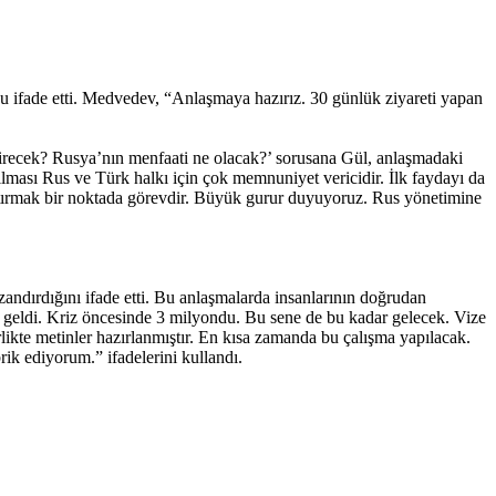
u ifade etti. Medvedev, “Anlaşmaya hazırız. 30 günlük ziyareti yapan
irecek? Rusya’nın menfaati ne olacak?’ sorusana Gül, anlaşmadaki
rılması Rus ve Türk halkı için çok memnuniyet vericidir. İlk faydayı da
aylaştırmak bir noktada görevdir. Büyük gurur duyuyoruz. Rus yönetimine
andırdığını ifade etti. Bu anlaşmalarda insanlarının doğrudan
 geldi. Kriz öncesinde 3 milyondu. Bu sene de bu kadar gelecek. Vize
likte metinler hazırlanmıştır. En kısa zamanda bu çalışma yapılacak.
ik ediyorum.” ifadelerini kullandı.