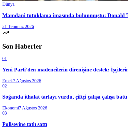
Dünya
Mamdani tutuklama imasında bulunmuştu: Donald 
21 Temmuz 2026
Son Haberler
01
Yeni Parti’den madencilerin direnişine destek: İşçiler
Emek
7 Ağustos 2026
02
Soğanda ithalat tarlayı vurdu, çiftçi çalışa çalışa battı
Ekonomi
7 Ağustos 2026
03
Polisevine tatlı sattı