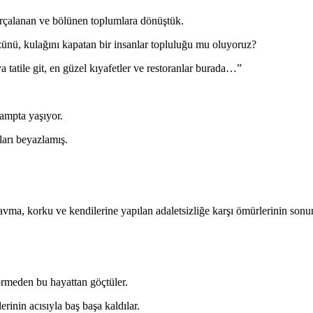
rçalanan ve bölünen toplumlara dönüştük.
zünü, kulağını kapatan bir insanlar topluluğu mu oluyoruz?
 tatile git, en güzel kıyafetler ve restoranlar burada…”
ampta yaşıyor.
ları beyazlamış.
avma, korku ve kendilerine yapılan adaletsizliğe karşı ömürlerinin sonun
görmeden bu hayattan göçtüler.
erinin acısıyla baş başa kaldılar.