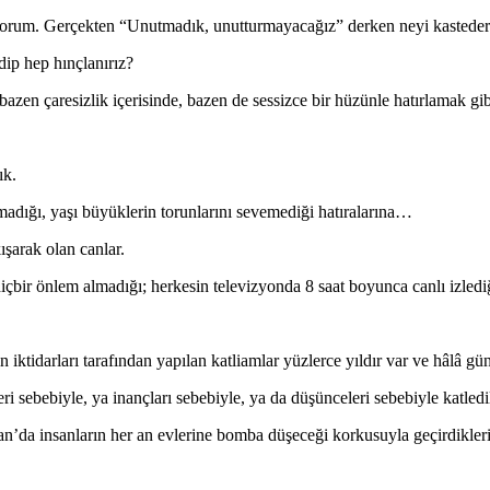
orum. Gerçekten “Unutmadık, unutturmayacağız” derken neyi kasteder
dip hep hınçlanırız?
azen çaresizlik içerisinde, bazen de sessizce bir hüzünle hatırlamak gib
ık.
adığı, yaşı büyüklerin torunlarını sevemediği hatıralarına…
ışarak olan canlar.
 hiçbir önlem almadığı; herkesin televizyonda 8 saat boyunca canlı izled
iktidarları tarafından yapılan katliamlar yüzlerce yıldır var ve hâlâ 
i sebebiyle, ya inançları sebebiyle, ya da düşünceleri sebebiyle katledi
İran’da insanların her an evlerine bomba düşeceği korkusuyla geçirdikle