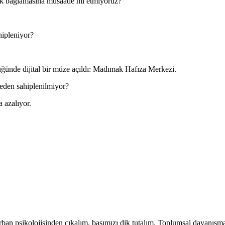
abuk bağlamasına müsaade mi etmiyoruz?
hipleniyor?
ğünde dijital bir müze açıldı: Madımak Hafıza Merkezi.
eden sahiplenilmiyor?
a azalıyor.
ban psikolojisinden çıkalım, başımızı dik tutalım. Toplumsal dayanışmay