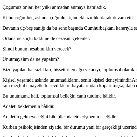
Çoğumuz onları her yılki anmadan anmaya hatırladık.
Ki bu çoğunluk, aslında çoğunluk içindeki azınlık olarak devam etti.
Davanın üç-beş sanığı da bu sene başında Cumhurbaşkanı kararıyla sal
Ortada ne suçlu kaldı ne de cezasını çekenler.
Şimdi bunun hesabını kim verecek?
Unutmayalım da ne yapalım?
Bize yapılan haksızlıkları, hissettirilen ağrı ve acıyı, toplumsal olara
Kişisel yaşamda aslında unutmadıkların, senin kişisel deneyimindir.Ama
faili meçhul cinayetlerle sevdiklerin hayatlarından koparılmışsa, daha
Bu unutmama hâli, toplumsal belleğin canlı tutulma hâlidir.
Adaleti beklemenin hâlidir.
Adaletin gelmeyeceğini bile bile adalete erişmenin isteğidir.
Kurban psikolojisinden ziyade, bir durumu yani bir gerçekliği üzerind