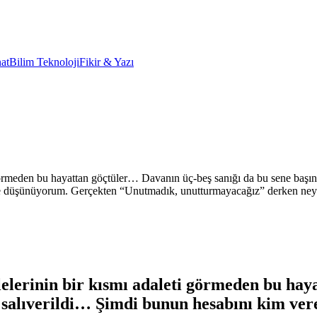
at
Bilim Teknoloji
Fikir & Yazı
ti görmeden bu hayattan göçtüler… Davanın üç-beş sanığı da bu sene ba
 düşünüyorum. Gerçekten “Unutmadık, unutturmayacağız” derken neyi ka
ilelerinin bir kısmı adaleti görmeden bu ha
salıverildi… Şimdi bunun hesabını kim ver