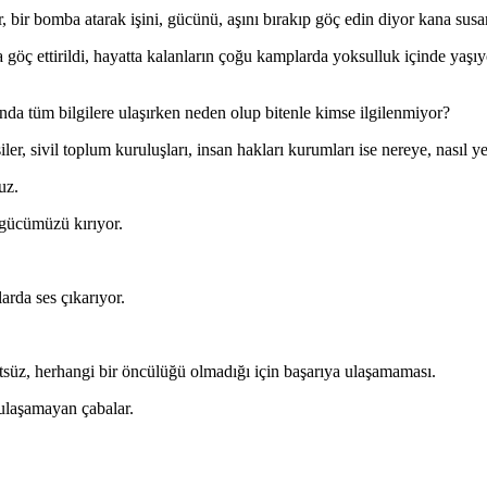
 bir bomba atarak işini, gücünü, aşını bırakıp göç edin diyor kana susam
rla göç ettirildi, hayatta kalanların çoğu kamplarda yoksulluk içinde yaşı
nda tüm bilgilere ulaşırken neden olup bitenle kimse ilgilenmiyor?
r, sivil toplum kuruluşları, insan hakları kurumları ise nereye, nasıl yet
uz.
 gücümüzü kırıyor.
arda ses çıkarıyor.
tsüz, herhangi bir öncülüğü olmadığı için başarıya ulaşamaması.
 ulaşamayan çabalar.