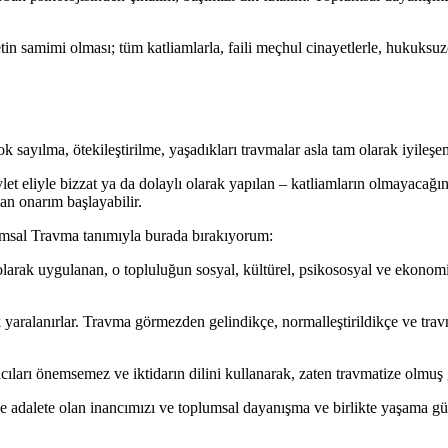
etin samimi olması; tüm katliamlarla, faili meçhul cinayetlerle, hukuksuz
yok sayılma, ötekileştirilme, yaşadıkları travmalar asla tam olarak iyileşe
 eliyle bizzat ya da dolaylı olarak yapılan – katliamların olmayacağının
an onarım başlayabilir.
umsal Travma tanımıyla burada bırakıyorum:
 olarak uygulanan, o topluluğun sosyal, kültürel, psikososyal ve ekonom
 yaralanırlar. Travma görmezden gelindikçe, normalleştirildikçe ve tra
ları önemsemez ve iktidarın dilini kullanarak, zaten travmatize olmuş g
ve adalete olan inancımızı ve toplumsal dayanışma ve birlikte yaşama gü