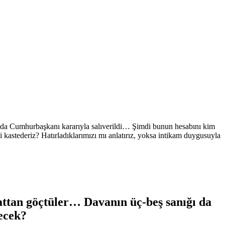
şında Cumhurbaşkanı kararıyla salıverildi… Şimdi bunun hesabını kim
stederiz? Hatırladıklarımızı mı anlatırız, yoksa intikam duygusuyla
yattan göçtüler… Davanın üç-beş sanığı da
ecek?