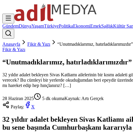
Gündem
Dünya
Yaşam
Türkiye
Politika
Ekonomi
Emek
Sağlık
Kültür San
Anasayfa
Fikir & Yazı
“Unutmadıklarımız, hatırladıklarımızdır”
Fikir & Yazı
“Unutmadıklarımız, hatırladıklarımızdır”
32 yıldır adalet bekleyen Sivas Katliamı ailelerinin bir kısmı adale
verecek? Bu cümleyi bir yerlerde okuduğumdan beri epeydir üzerinde
mı hareket edip hep hınçlanırız? […]
28 Haziran 2025
5
dk okuma
Kaynak:
Artı Gerçek
Paylaş:
X
32 yıldır adalet bekleyen Sivas Katliamı a
bu sene başında Cumhurbaşkanı kararıyla 