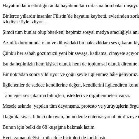
Hayatını daim ettirdiğin anda hayatının tam ortasına bombalar düşüyor,
Binlerce yıllardır insanlar Filistin’de hayatını kaybetti, evlerinden zo
izlediyse öyle izliyor…
Şimdi tüm bunlar olup biterken, hepimiz sosyal medya aracılığıyla anı
Azınlık durumunda olan ve dünyadaki bu haksızlıklara ses çıkaran kişile
Çünkü her sabah gözümüzü yeni bir savaşa, katliama, cinayete açıyor
Bu da hepimizin hem kişisel olarak hem de toplumsal olarak direnme
Bir noktadan sonra yıldırıyor ve çoğu şeyle ilgilenmez hâle geliyoruz.
İlgilenenler de sadece kendilerine değen, kendilerini ilgilendiren konul
Tabii eğer ses çıkarma bilinçleri, istekleri ve örgütlenmeleri varsa.
Mesele aslında, yapılan tüm dayanışma, protesto ve yürüyüşlerin örgü
Dağınık, siyasi bilinci olmayan, bu nedenle enternasyonal bir düzeye
Bunun için belki de 68 kuşağına bakmak lazım.
Evet, zaman değişti, mücadele biçimleri de farklılaştı.