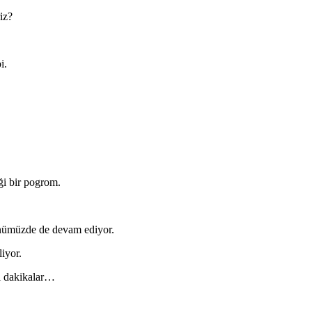
iz?
i.
iği bir pogrom.
günümüzde de devam ediyor.
liyor.
ri dakikalar…