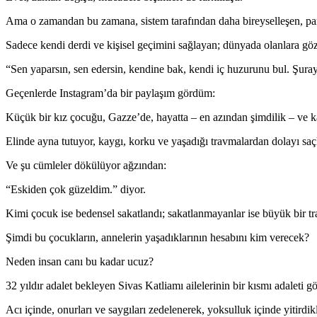
Ama o zamandan bu zamana, sistem tarafından daha bireyselleşen, pa
Sadece kendi derdi ve kişisel geçimini sağlayan; dünyada olanlara gö
“Sen yaparsın, sen edersin, kendine bak, kendi iç huzurunu bul. Şuraya
Geçenlerde Instagram’da bir paylaşım gördüm:
Küçük bir kız çocuğu, Gazze’de, hayatta – en azından şimdilik – ve k
Elinde ayna tutuyor, kaygı, korku ve yaşadığı travmalardan dolayı saç
Ve şu cümleler dökülüyor ağzından:
“Eskiden çok güzeldim.” diyor.
Kimi çocuk ise bedensel sakatlandı; sakatlanmayanlar ise büyük bir tr
Şimdi bu çocukların, annelerin yaşadıklarının hesabını kim verecek?
Neden insan canı bu kadar ucuz?
32 yıldır adalet bekleyen Sivas Katliamı ailelerinin bir kısmı adaleti 
Acı içinde, onurları ve saygıları zedelenerek, yoksulluk içinde yitirdikl