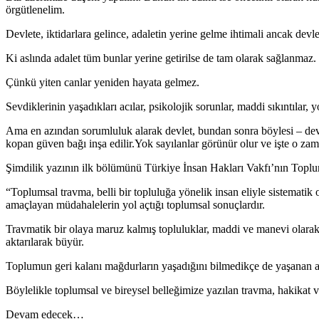
örgütlenelim.
Devlete, iktidarlara gelince, adaletin yerine gelme ihtimali ancak devl
Ki aslında adalet tüm bunlar yerine getirilse de tam olarak sağlanmaz.
Çünkü yiten canlar yeniden hayata gelmez.
Sevdiklerinin yaşadıkları acılar, psikolojik sorunlar, maddi sıkıntılar, 
Ama en azından sorumluluk alarak devlet, bundan sonra böylesi – devlet
kopan güven bağı inşa edilir.Yok sayılanlar görünür olur ve işte o zam
Şimdilik yazının ilk bölümünü Türkiye İnsan Hakları Vakfı’nın Topl
“Toplumsal travma, belli bir topluluğa yönelik insan eliyle sistematik
amaçlayan müdahalelerin yol açtığı toplumsal sonuçlardır.
Travmatik bir olaya maruz kalmış topluluklar, maddi ve manevi olarak
aktarılarak büyür.
Toplumun geri kalanı mağdurların yaşadığını bilmedikçe de yaşanan acı
Böylelikle toplumsal ve bireysel belleğimize yazılan travma, hakikat 
Devam edecek…