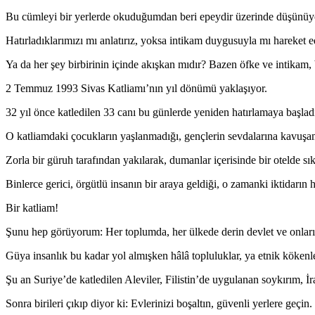
Bu cümleyi bir yerlerde okuduğumdan beri epeydir üzerinde düşünüy
Hatırladıklarımızı mı anlatırız, yoksa intikam duygusuyla mı hareket e
Ya da her şey birbirinin içinde akışkan mıdır? Bazen öfke ve intikam, b
2 Temmuz 1993 Sivas Katliamı’nın yıl dönümü yaklaşıyor.
32 yıl önce katledilen 33 canı bu günlerde yeniden hatırlamaya başlad
O katliamdaki çocukların yaşlanmadığı, gençlerin sevdalarına kavuşam
Zorla bir güruh tarafından yakılarak, dumanlar içerisinde bir otelde sık
Binlerce gerici, örgütlü insanın bir araya geldiği, o zamanki iktidarın
Bir katliam!
Şunu hep görüyorum: Her toplumda, her ülkede derin devlet ve onların 
Güya insanlık bu kadar yol almışken hâlâ topluluklar, ya etnik kökenler
Şu an Suriye’de katledilen Aleviler, Filistin’de uygulanan soykırım, 
Sonra birileri çıkıp diyor ki: Evlerinizi boşaltın, güvenli yerlere geçin.