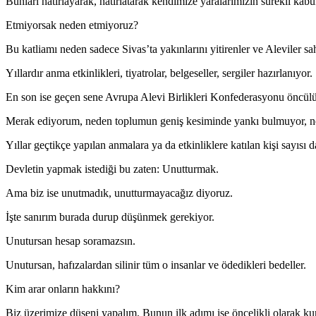
Bunları hatırlayarak, hatırlatarak kendimize yaralarımızın sürekli k
Etmiyorsak neden etmiyoruz?
Bu katliamı neden sadece Sivas’ta yakınlarını yitirenler ve Aleviler sa
Yıllardır anma etkinlikleri, tiyatrolar, belgeseller, sergiler hazırlanıyor.
En son ise geçen sene Avrupa Alevi Birlikleri Konfederasyonu öncülü
Merak ediyorum, neden toplumun geniş kesiminde yankı bulmuyor, n
Yıllar geçtikçe yapılan anmalara ya da etkinliklere katılan kişi sayısı d
Devletin yapmak istediği bu zaten: Unutturmak.
Ama biz ise unutmadık, unutturmayacağız diyoruz.
İşte sanırım burada durup düşünmek gerekiyor.
Unutursan hesap soramazsın.
Unutursan, hafızalardan silinir tüm o insanlar ve ödedikleri bedeller.
Kim arar onların hakkını?
Biz üzerimize düşeni yapalım. Bunun ilk adımı ise öncelikli olarak kur