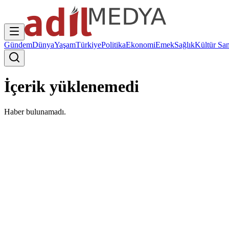
Gündem
Dünya
Yaşam
Türkiye
Politika
Ekonomi
Emek
Sağlık
Kültür San
İçerik yüklenemedi
Haber bulunamadı.