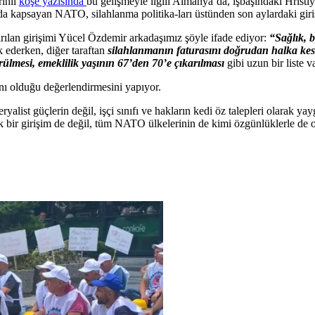
rihli
köşe yazısında
bu gelişmeyle ilgili Almanya’da, işbaşındaki Hr
da kapsayan NATO, silahlanma politika-ları üstünden son aylardaki giriş
ırılan girişimi Yücel Özdemir arkadaşımız şöyle ifade ediyor:
“Sağlık, 
ok ederken, diğer taraftan
silahlanmanın faturasını doğrudan halka kes
rülmesi, emeklilik yaşının 67’den 70’e çıkarılması
gibi uzun bir liste v
ı olduğu değerlendirmesini yapıyor.
ryalist güçlerin değil, işçi sınıfı ve hakların kedi öz talepleri olarak
 bir girişim de değil, tüm NATO ülkelerinin de kimi özgünlüklerle de ol