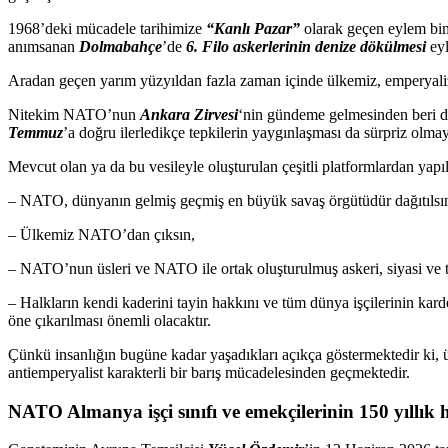
1968’deki mücadele tarihimize
“Kanlı Pazar”
olarak geçen eylem bin
anımsanan
Dolmabahçe
’de
6. Filo askerlerinin denize dökülmesi
eyl
Aradan geçen yarım yüzyıldan fazla zaman içinde ülkemiz, emperyalizm
Nitekim NATO’nun
Ankara Zirvesi
‘nin gündeme gelmesinden beri de
Temmuz
’a doğru ilerledikçe tepkilerin yaygınlaşması da sürpriz olmay
Mevcut olan ya da bu vesileyle oluşturulan çeşitli platformlardan yapı
– NATO, dünyanın gelmiş geçmiş en büyük savaş örgütüdür dağıtılsı
– Ülkemiz NATO’dan çıksın,
– NATO’nun üsleri ve NATO ile ortak oluşturulmuş askeri, siyasi ve te
– Halkların kendi kaderini tayin hakkını ve tüm dünya işçilerinin kar
öne çıkarılması önemli olacaktır.
Çünkü insanlığın bugüne kadar yaşadıkları açıkça göstermektedir ki, 
antiemperyalist karakterli bir barış mücadelesinden geçmektedir.
NATO Almanya işçi sınıfı ve emekçilerinin 150 yıllık 