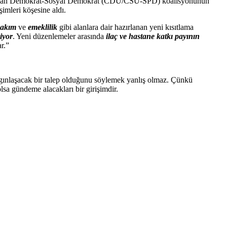
istiyan Demokrat-Sosyal Demokrat (CDU/CSU-SPD) koalisyonunun
imleri köşesine aldı.
bakım
ve
emeklilik
gibi alanlara dair hazırlanan yeni kısıtlama
iyor
. Yeni düzenlemeler arasında
ilaç ve hastane katkı payının
ar.”
 yaygınlaşacak bir talep olduğunu söylemek yanlış olmaz. Çünkü
sa gündeme alacakları bir girişimdir.