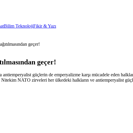
at
Bilim Teknoloji
Fikir & Yazı
dağıtılmasından geçer!
ıtılmasından geçer!
tiemperyalist güçlerin de emperyalizme karşı mücadele eden halkların d
Nitekim NATO zirveleri her ülkedeki halkların ve antiemperyalist güçle