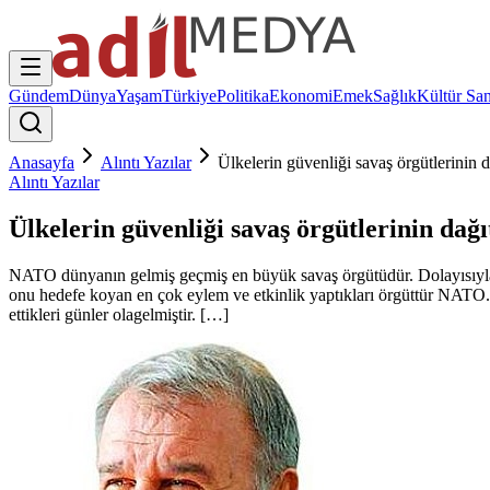
Gündem
Dünya
Yaşam
Türkiye
Politika
Ekonomi
Emek
Sağlık
Kültür San
Anasayfa
Alıntı Yazılar
Ülkelerin güvenliği savaş örgütlerinin 
Alıntı Yazılar
Ülkelerin güvenliği savaş örgütlerinin dağ
NATO dünyanın gelmiş geçmiş en büyük savaş örgütüdür. Dolayısıyla an
onu hedefe koyan en çok eylem ve etkinlik yaptıkları örgüttür NATO. 
ettikleri günler olagelmiştir. […]