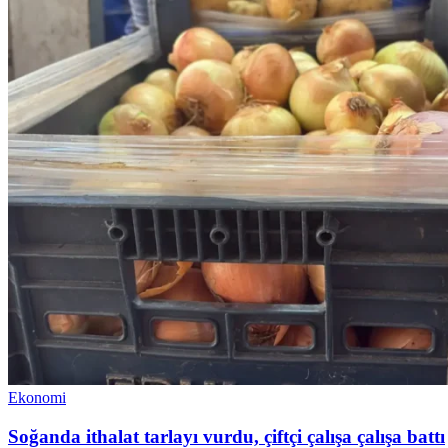
Ekonomi
Soğanda ithalat tarlayı vurdu, çiftçi çalışa çalışa battı