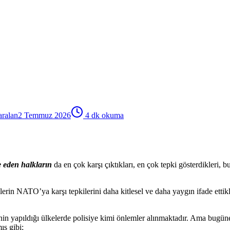
aralan
2 Temmuz 2026
4
dk okuma
 eden halkların
da en çok karşı çıktıkları, en çok tepki gösterdikleri,
lerin NATO’ya karşı tepkilerini daha kitlesel ve daha yaygın ifade ettikl
venin yapıldığı ülkelerde polisiye kimi önlemler alınmaktadır. Ama bugü
ış gibi;