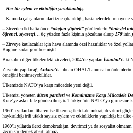
–
Her tür eylem ve etkinliğin yasaklandığı,
– Kamuda çalışanların idari izne çıkarıldığı, hastanelerdeki muayene s
– Zirveden iki hafta önce
“olağan şüpheli”
görülenlerin
“önleyici tu
öğrenci, siyasetçi
… üç yüzden fazla kişinin gözaltına alınıp
178
’inin
– Zirveye katılacaklar için hava alanında özel hazırlıklar ve özel yoll
Bugüne kadar görülmemişti!
Bırakalım diğer ülkelerdeki zirveleri, 2004’de yapılan
İstanbul
’daki 
Zirvenin yapılacağı
Ankara
’da alınan OHAL’i anımsatan önlemlerin E
örneğini benimseyebilirler.
Ülkemizde NATO’ya karşı mücadele yeni değil.
Ülkemizi yöneten
düzen partileri
ve
Komünizme Karşı Mücadele De
Kore’ye asker bile gönde-rilmiştir. Türkiye’nin NATO’ya girmesine ka
1960’lı yıllardan itibaren ise ülkemiz; ilerici-demokrat, devrimci güçle
haykırıldığı irili ufaklı sayısız eylem ve etkinliklerin yapıldığı bir ülke 
1960’lı yıllarda ilerci demokratlığın, devrimci ya da sosyalist olmanı
geçmiştir demek abartı olmaz.