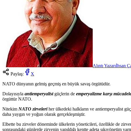
Alıntı Yazarı
İhsan Ç
Paylaş:
X
NATO dünyanın gelmiş geçmiş en büyük savaş örgütüdür.
Dolayısıyla
antiemperyalist
güçlerin de
emperyalizme karşı mücadele
örgüttür NATO.
Nitekim
NATO zirveleri
her ülkedeki halkların ve antiemperyalist güç
daha yaygın ve yoğun olarak gerçekleşmiştir.
Elbette bu zirveler döneminde ülkelerin yöneticileri, özellikle de zir
sonrasındaki günlerde zirvenin yapıldığı kentte adeta sıkıyönetim varm