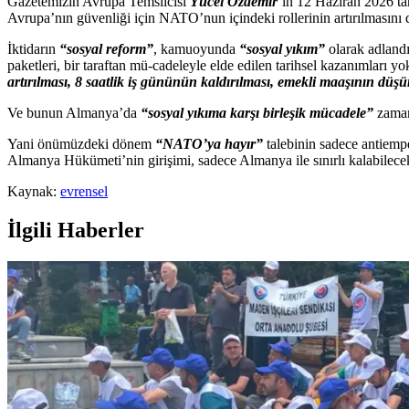
Gazetemizin Avrupa Temsilcisi
Yücel Özdemir
’in 12 Haziran 2026 ta
Avrupa’nın güvenliği için NATO’nun içindeki rollerinin artırılmasını 
İktidarın
“sosyal reform”
, kamuoyunda
“sosyal yıkım”
olarak adland
paketleri, bir taraftan mü-cadeleyle elde edilen tarihsel kazanımları y
artırılması, 8 saatlik iş gününün kaldırılması, emekli maaşının düşü
Ve bunun Almanya’da
“sosyal yıkıma karşı birleşik mücadele”
zaman
Yani önümüzdeki dönem
“NATO’ya hayır”
talebinin sadece antiempe
Almanya Hükümeti’nin girişimi, sadece Almanya ile sınırlı kalabilecek
Kaynak:
evrensel
İlgili Haberler