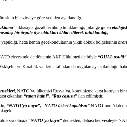
üresinin bile zirveye göre yeniden ayarlandığı,
tuklama”
iddiasıyla gözaltına alınıp tutuklandığı, pikniğe giden
ekolojis
yasadışı bir örgüte üye oldukları iddia edilerek
tutuklandığı,
ar yapıldığı, hatta kentin gecekondularının yıkık dökük bölgelerinin
bran
NATO zirvesinde de dönemin AKP Hükümeti de böyle
“OHAL usulü”
skişehir ve Karabük valileri tarafından da uygulamaya sokulduğu haber
rnekleri
, NATO’yu ülkemizi Rusya’ya, komünizme karşı koruyan bir o
rşı çıkanları
“vatan haini”
,
“Rus casusu”
ilan edilmiştir.
rin,
“NATO’ya hayır”,
“NATO üsleri kapatılsın”
NATO’nun Akdeniz’de
olageldi.
n olmazsa olmazı
“NATO’ya hayır”
demekten, dahası her vesileyle NAT