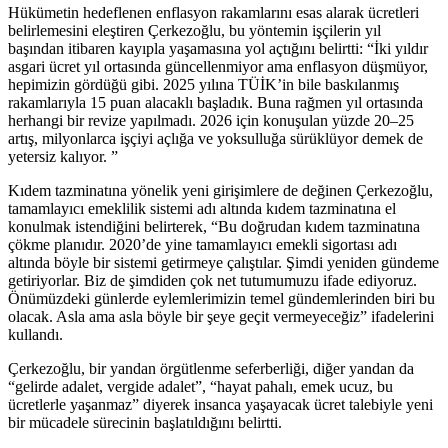
Hükümetin hedeflenen enflasyon rakamlarını esas alarak ücretleri
belirlemesini eleştiren Çerkezoğlu, bu yöntemin işçilerin yıl
başından itibaren kayıpla yaşamasına yol açtığını belirtti: “İki yıldır
asgari ücret yıl ortasında güncellenmiyor ama enflasyon düşmüyor,
hepimizin gördüğü gibi. 2025 yılına TÜİK’in bile baskılanmış
rakamlarıyla 15 puan alacaklı başladık. Buna rağmen yıl ortasında
herhangi bir revize yapılmadı. 2026 için konuşulan yüzde 20–25
artış, milyonlarca işçiyi açlığa ve yoksulluğa sürüklüyor demek de
yetersiz kalıyor. ”
Kıdem tazminatına yönelik yeni girişimlere de değinen Çerkezoğlu,
tamamlayıcı emeklilik sistemi adı altında kıdem tazminatına el
konulmak istendiğini belirterek, “Bu doğrudan kıdem tazminatına
çökme planıdır. 2020’de yine tamamlayıcı emekli sigortası adı
altında böyle bir sistemi getirmeye çalıştılar. Şimdi yeniden gündeme
getiriyorlar. Biz de şimdiden çok net tutumumuzu ifade ediyoruz.
Önümüzdeki günlerde eylemlerimizin temel gündemlerinden biri bu
olacak. Asla ama asla böyle bir şeye geçit vermeyeceğiz” ifadelerini
kullandı.
Çerkezoğlu, bir yandan örgütlenme seferberliği, diğer yandan da
“gelirde adalet, vergide adalet”, “hayat pahalı, emek ucuz, bu
ücretlerle yaşanmaz” diyerek insanca yaşayacak ücret talebiyle yeni
bir mücadele sürecinin başlatıldığını belirtti.