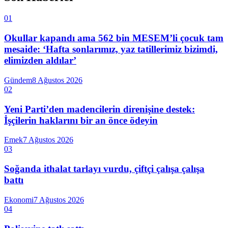
01
Okullar kapandı ama 562 bin MESEM’li çocuk tam
mesaide: ‘Hafta sonlarımız, yaz tatillerimiz bizimdi,
elimizden aldılar’
Gündem
8 Ağustos 2026
02
Yeni Parti’den madencilerin direnişine destek:
İşçilerin haklarını bir an önce ödeyin
Emek
7 Ağustos 2026
03
Soğanda ithalat tarlayı vurdu, çiftçi çalışa çalışa
battı
Ekonomi
7 Ağustos 2026
04