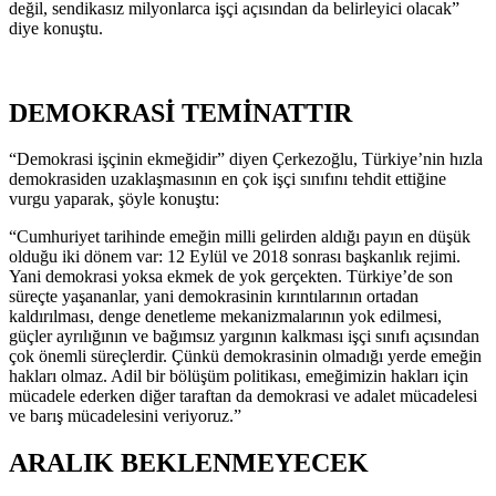
değil, sendikasız milyonlarca işçi açısından da belirleyici olacak”
diye konuştu.
DEMOKRASİ TEMİNATTIR
“Demokrasi işçinin ekmeğidir” diyen Çerkezoğlu, Türkiye’nin hızla
demokrasiden uzaklaşmasının en çok işçi sınıfını tehdit ettiğine
vurgu yaparak, şöyle konuştu:
“Cumhuriyet tarihinde emeğin milli gelirden aldığı payın en düşük
olduğu iki dönem var: 12 Eylül ve 2018 sonrası başkanlık rejimi.
Yani demokrasi yoksa ekmek de yok gerçekten. Türkiye’de son
süreçte yaşananlar, yani demokrasinin kırıntılarının ortadan
kaldırılması, denge denetleme mekanizmalarının yok edilmesi,
güçler ayrılığının ve bağımsız yargının kalkması işçi sınıfı açısından
çok önemli süreçlerdir. Çünkü demokrasinin olmadığı yerde emeğin
hakları olmaz. Adil bir bölüşüm politikası, emeğimizin hakları için
mücadele ederken diğer taraftan da demokrasi ve adalet mücadelesi
ve barış mücadelesini veriyoruz.”
ARALIK BEKLENMEYECEK