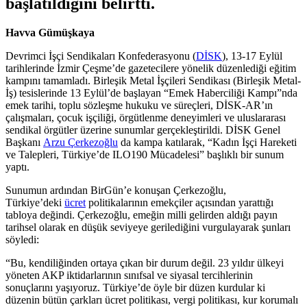
başlatıldığını belirtti.
Havva Gümüşkaya
Devrimci İşçi Sendikaları Konfederasyonu (
DİSK
), 13-17 Eylül
tarihlerinde İzmir Çeşme’de gazetecilere yönelik düzenlediği eğitim
kampını tamamladı. Birleşik Metal İşçileri Sendikası (Birleşik Metal-
İş) tesislerinde 13 Eylül’de başlayan “Emek Haberciliği Kampı”nda
emek tarihi, toplu sözleşme hukuku ve süreçleri, DİSK-AR’ın
çalışmaları, çocuk işçiliği, örgütlenme deneyimleri ve uluslararası
sendikal örgütler üzerine sunumlar gerçekleştirildi. DİSK Genel
Başkanı
Arzu Çerkezoğlu
da kampa katılarak, “Kadın İşçi Hareketi
ve Talepleri, Türkiye’de ILO190 Mücadelesi” başlıklı bir sunum
yaptı.
Sunumun ardından BirGün’e konuşan Çerkezoğlu,
Türkiye’deki
ücret
politikalarının emekçiler açısından yarattığı
tabloya değindi. Çerkezoğlu, emeğin milli gelirden aldığı payın
tarihsel olarak en düşük seviyeye gerilediğini vurgulayarak şunları
söyledi:
“Bu, kendiliğinden ortaya çıkan bir durum değil. 23 yıldır ülkeyi
yöneten AKP iktidarlarının sınıfsal ve siyasal tercihlerinin
sonuçlarını yaşıyoruz. Türkiye’de öyle bir düzen kurdular ki
düzenin bütün çarkları ücret politikası, vergi politikası, kur korumalı