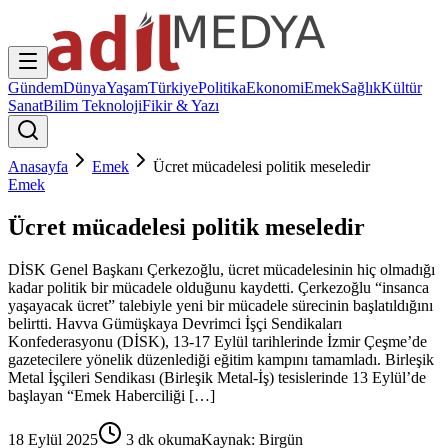
Gündem
Dünya
Yaşam
Türkiye
Politika
Ekonomi
Emek
Sağlık
Kültür
Sanat
Bilim Teknoloji
Fikir & Yazı
Anasayfa
Emek
Ücret mücadelesi politik meseledir
Emek
Ücret mücadelesi politik meseledir
DİSK Genel Başkanı Çerkezoğlu, ücret mücadelesinin hiç olmadığı
kadar politik bir mücadele olduğunu kaydetti. Çerkezoğlu “insanca
yaşayacak ücret” talebiyle yeni bir mücadele sürecinin başlatıldığını
belirtti. Havva Gümüşkaya Devrimci İşçi Sendikaları
Konfederasyonu (DİSK), 13-17 Eylül tarihlerinde İzmir Çeşme’de
gazetecilere yönelik düzenlediği eğitim kampını tamamladı. Birleşik
Metal İşçileri Sendikası (Birleşik Metal-İş) tesislerinde 13 Eylül’de
başlayan “Emek Haberciliği […]
18 Eylül 2025
3
dk okuma
Kaynak:
Birgün