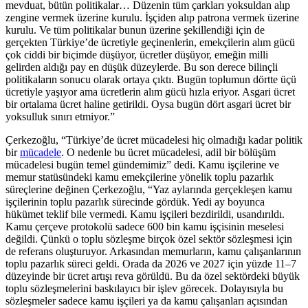
mevduat, bütün politikalar… Düzenin tüm çarkları yoksuldan alıp
zengine vermek üzerine kurulu. İşçiden alıp patrona vermek üzerine
kurulu. Ve tüm politikalar bunun üzerine şekillendiği için de
gerçekten Türkiye’de ücretiyle geçinenlerin, emekçilerin alım gücü
çok ciddi bir biçimde düşüyor, ücretler düşüyor, emeğin milli
gelirden aldığı pay en düşük düzeylerde. Bu son derece bilinçli
politikaların sonucu olarak ortaya çıktı. Bugün toplumun dörtte üçü
ücretiyle yaşıyor ama ücretlerin alım gücü hızla eriyor. Asgari ücret
bir ortalama ücret haline getirildi. Oysa bugün dört asgari ücret bir
yoksulluk sınırı etmiyor.”
Çerkezoğlu, “Türkiye’de ücret mücadelesi hiç olmadığı kadar politik
bir
mücadele
. O nedenle bu ücret mücadelesi, adil bir bölüşüm
mücadelesi bugün temel gündemimiz” dedi. Kamu işçilerine ve
memur statüsündeki kamu emekçilerine yönelik toplu pazarlık
süreçlerine değinen Çerkezoğlu, “Yaz aylarında gerçekleşen kamu
işçilerinin toplu pazarlık sürecinde gördük. Yedi ay boyunca
hükümet teklif bile vermedi. Kamu işçileri bezdirildi, usandırıldı.
Kamu çerçeve protokolü sadece 600 bin kamu işçisinin meselesi
değildi. Çünkü o toplu sözleşme birçok özel sektör sözleşmesi için
de referans oluşturuyor. Arkasından memurların, kamu çalışanlarının
toplu pazarlık süreci geldi. Orada da 2026 ve 2027 için yüzde 11–7
düzeyinde bir ücret artışı reva görüldü. Bu da özel sektördeki büyük
toplu sözleşmelerini baskılayıcı bir işlev görecek. Dolayısıyla bu
sözleşmeler sadece kamu işçileri ya da kamu çalışanları açısından