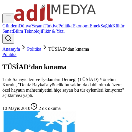
Gündem
Dünya
Yaşam
Türkiye
Politika
Ekonomi
Emek
Sağlık
Kültür
Sanat
Bilim Teknoloji
Fikir & Yazı
Anasayfa
Politika
TÜSİAD’dan kınama
Politika
TÜSİAD’dan kınama
Türk Sanayicileri ve İşadamları Derneği (TÜSİAD) Yönetim
Kurulu, ''Deniz Baykal'a yönelik bu saldırı da dahil olmak üzere,
özel hayatın mahremiyetini hiçe sayan bu tür eylemleri kınıyoruz''
açıklaması yaptı.
10 Mayıs 2010
2
dk okuma