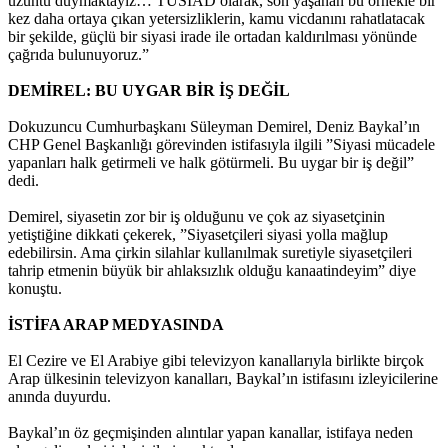
üzüntü duymaktayız… TÜSİAD olarak, son yaşanan bu örnekle bir
kez daha ortaya çıkan yetersizliklerin, kamu vicdanını rahatlatacak
bir şekilde, güçlü bir siyasi irade ile ortadan kaldırılması yönünde
çağrıda bulunuyoruz.”
DEMİREL: BU UYGAR BİR İŞ DEĞİL
Dokuzuncu Cumhurbaşkanı Süleyman Demirel, Deniz Baykal’ın
CHP Genel Başkanlığı görevinden istifasıyla ilgili ”Siyasi mücadele
yapanları halk getirmeli ve halk götürmeli. Bu uygar bir iş değil”
dedi.
Demirel, siyasetin zor bir iş olduğunu ve çok az siyasetçinin
yetiştiğine dikkati çekerek, ”Siyasetçileri siyasi yolla mağlup
edebilirsin. Ama çirkin silahlar kullanılmak suretiyle siyasetçileri
tahrip etmenin büyük bir ahlaksızlık olduğu kanaatindeyim” diye
konuştu.
İSTİFA ARAP MEDYASINDA
El Cezire ve El Arabiye gibi televizyon kanallarıyla birlikte birçok
Arap ülkesinin televizyon kanalları, Baykal’ın istifasını izleyicilerine
anında duyurdu.
Baykal’ın öz geçmişinden alıntılar yapan kanallar, istifaya neden