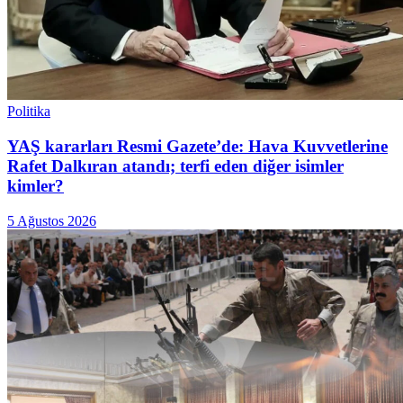
Politika
YAŞ kararları Resmi Gazete’de: Hava Kuvvetlerine
Rafet Dalkıran atandı; terfi eden diğer isimler
kimler?
5 Ağustos 2026