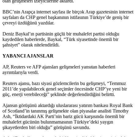
olan gelişmeleri izleyicilerine aktardı.
BBC’nin Arapça internet sayfası ile birçok Arap gazetesinin internet
sayfaları da CHP genel başkanının istifasının Türkiye’de geniş bir
çevreyi üzdüğünü yazdılar.
Deniz Baykal’ın partisinin güçlü bir muhalefet partisi olduğu
kaydedilen haberlerde, Baykal, “Türk siyasetinde önemli bir
şahsiyet” olarak nitelendirildi.
YABANCI AJANSLAR
AP, Reuters ve AFP ajansları gelişmeleri yansıtan haberleri
ayrıntılarıyla verdi.
Reuters ajansı, bazı siyasi gözlemcilerin bu gelişmeyi, “Temmuz
2011’de yapılabilecek genel seçimler öncesinde CHP’ye yeni bir
güç, enerji verebileceği” şeklinde değerlendirdiğini belirtti.
Ajansın görüşünü aktardığı uluslararası yatırım bankası Royal Bank
of Scotland’in tanınmış gelişmekte olan piyasalar analisti Timothy
Ash, “İktidardaki AK Parti’nin bariz gücü karşısında önemli bir
muhalefet gücünün bulunmamasının Türkiye’deki yaygın
şikayetlerden biri olduğu” görüşünü savundu.