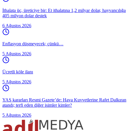
İthalata üç, üreticiye bir: Et ithalatına 1,2 milyar dolar, hayvancılığa
405 milyon dolar destek
6 Ağustos 2026
Enflasyon düşmeyecek; çünkü…
5 Ağustos 2026
Ücretli köle ilanı
5 Ağustos 2026
YAŞ kararları Resmi Gazete’de: Hava Kuvvetlerine Rafet Dalkıran
atandı; terfi eden diğer isimler kimler?
5 Ağustos 2026