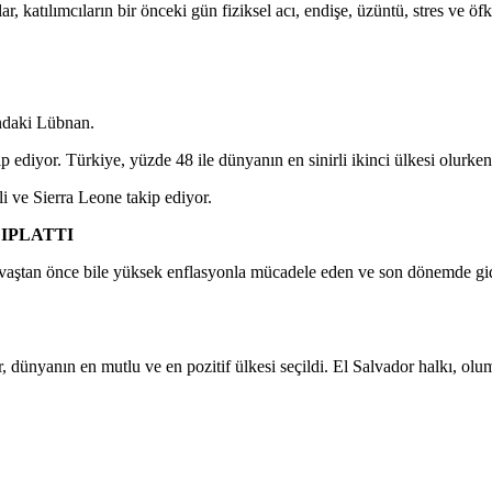
 katılımcıların bir önceki gün fiziksel acı, endişe, üzüntü, stres ve öfk
tındaki Lübnan.
ediyor. Türkiye, yüzde 48 ile dünyanın en sinirli ikinci ülkesi olurken;
i ve Sierra Leone takip ediyor.
IPLATTI
ştan önce bile yüksek enflasyonla mücadele eden ve son dönemde gider
, dünyanın en mutlu ve en pozitif ülkesi seçildi. El Salvador halkı, ol