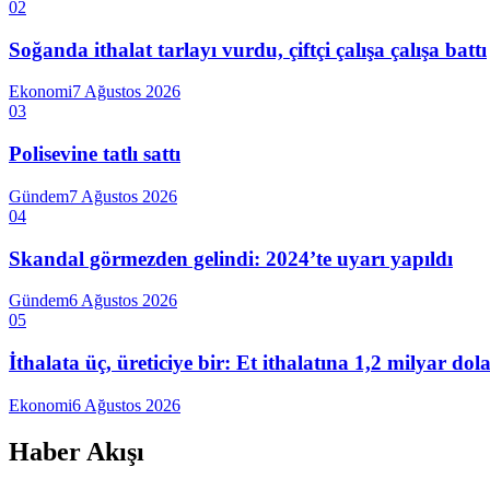
02
Soğanda ithalat tarlayı vurdu, çiftçi çalışa çalışa battı
Ekonomi
7 Ağustos 2026
03
Polisevine tatlı sattı
Gündem
7 Ağustos 2026
04
Skandal görmezden gelindi: 2024’te uyarı yapıldı
Gündem
6 Ağustos 2026
05
İthalata üç, üreticiye bir: Et ithalatına 1,2 milyar do
Ekonomi
6 Ağustos 2026
Haber Akışı