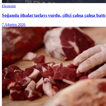
Ekonomi
Soğanda ithalat tarlayı vurdu, çiftçi çalışa çalışa battı
7 Ağustos 2026