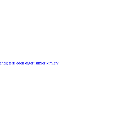
dı; terfi eden diğer isimler kimler?