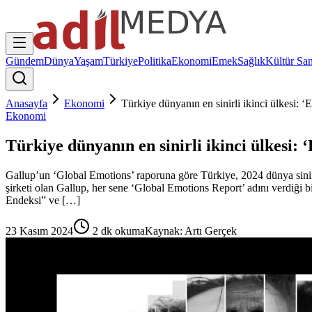
Gündem
Dünya
Yaşam
Türkiye
Politika
Ekonomi
Emek
Sağlık
Kültür San
Anasayfa
Ekonomi
Türkiye dünyanın en sinirli ikinci ülkesi: ‘
Ekonomi
Türkiye dünyanın en sinirli ikinci ülkesi: 
Gallup’un ‘Global Emotions’ raporuna göre Türkiye, 2024 dünya sinirli
şirketi olan Gallup, her sene ‘Global Emotions Report’ adını verdiği
Endeksi” ve […]
23 Kasım 2024
2
dk okuma
Kaynak:
Artı Gerçek