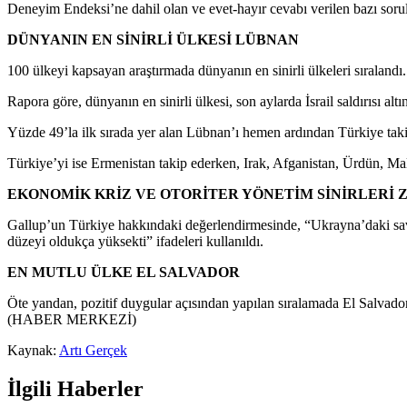
Deneyim Endeksi’ne dahil olan ve evet-hayır cevabı verilen bazı sorular,
DÜNYANIN EN SİNİRLİ ÜLKESİ LÜBNAN
100 ülkeyi kapsayan araştırmada dünyanın en sinirli ülkeleri sıralandı.
Rapora göre, dünyanın en sinirli ülkesi, son aylarda İsrail saldırısı al
Yüzde 49’la ilk sırada yer alan Lübnan’ı hemen ardından Türkiye takip 
Türkiye’yi ise Ermenistan takip ederken, Irak, Afganistan, Ürdün, Mal
EKONOMİK KRİZ VE OTORİTER YÖNETİM SİNİRLERİ Z
Gallup’un Türkiye hakkındaki değerlendirmesinde, “Ukrayna’daki sava
düzeyi oldukça yüksekti” ifadeleri kullanıldı.
EN MUTLU ÜLKE EL SALVADOR
Öte yandan, pozitif duygular açısından yapılan sıralamada El Salvador
(HABER MERKEZİ)
Kaynak:
Artı Gerçek
İlgili Haberler