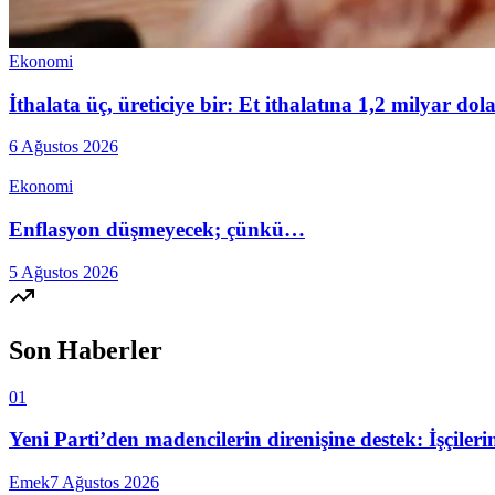
Ekonomi
İthalata üç, üreticiye bir: Et ithalatına 1,2 milyar do
6 Ağustos 2026
Ekonomi
Enflasyon düşmeyecek; çünkü…
5 Ağustos 2026
Son Haberler
01
Yeni Parti’den madencilerin direnişine destek: İşçiler
Emek
7 Ağustos 2026