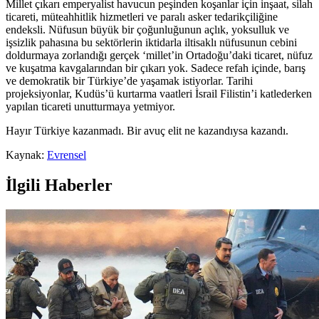
Millet çıkarı emperyalist havucun peşinden koşanlar için inşaat, silah
ticareti, müteahhitlik hizmetleri ve paralı asker tedarikçiliğine
endeksli. Nüfusun büyük bir çoğunluğunun açlık, yoksulluk ve
işsizlik pahasına bu sektörlerin iktidarla iltisaklı nüfusunun cebini
doldurmaya zorlandığı gerçek ‘millet’in Ortadoğu’daki ticaret, nüfuz
ve kuşatma kavgalarından bir çıkarı yok. Sadece refah içinde, barış
ve demokratik bir Türkiye’de yaşamak istiyorlar. Tarihi
projeksiyonlar, Kudüs’ü kurtarma vaatleri İsrail Filistin’i katlederken
yapılan ticareti unutturmaya yetmiyor.
Hayır Türkiye kazanmadı. Bir avuç elit ne kazandıysa kazandı.
Kaynak:
Evrensel
İlgili Haberler