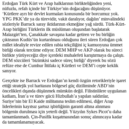
Erdoğan Türk Kürt ve Arap halklarının birlikteliğinden yeni,
nüfuzlu, refah içinde bir Türkiye’nin doğacağını düşünüyor.
‘Kürtlere ayrı bir devlet kurmaları konusunda bir borcumuz yok.
YPG PKK’dir ya da türevidir, vakit daralıyor, dağılın’ minvalindeki
sözleriyle Barrack saray iktidarının ekmeğine yağ sürdü. Türk-Kürt-
Arap birliğini Türklerin ilk müslüman oluşundan başlatarak
Malazgirt’ten, Çanakkale savaşına kadar getiren ve bu birliğin
çıktısının Kudüs’ün kurtarılması olduğunu ileri süren Erdoğan çok
millet idealiyle revize edilen rabia tekçiliğini iç kamuoyuna ümmet
birliği olarak tercüme ediyor. DEM MHP ve AKP olarak bu süreci
birlikte yürüyeceğiz diye içerdeki muhalefeti karıştırmaya da çalıştı.
DEM sözcüleri ‘bizimkisi sadece süreç birliği’ diyerek bu sözü
refüze etse de Cumhur İttifakı iç Kürtleri ve DEM’i cepte keklik
sanıyor.
Gerçekte ise Barrack ve Erdoğan’ın kendi özgün retorikleriyle işaret
ettiği stratejik yol haritasını bölgesel güç diziliminde ABD’nin
öncelikleri dışında düşünmek mümkün değil. Filistinlilere uygulanan
katliam, İran’a ve türev gücü Hizbullah’a yapılan saldırılar,
Suriye’nin bir El Kaide militanına teslim edilmesi, diğer Arap
liderlerinin kayıtsız şartsız işbirliğinin garanti altına alınması
bölgenin durulması için yeterli değil. Yüzyılın Sykes Picot’u daha
tamamlanmadı. Çin-Pasifik kuşatmasından sonuç alınıncaya kadar
da tamamlanamayacak.