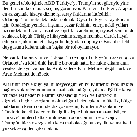
Bu genel tablo içinde ABD Türkiye’yi Trump’ın sevgileriyle yine
ileri bir karakol olarak seçmiş görünüyor. Kürtleri, Türkleri, Arapları
en az zayiatla hizaya dizme işi saray iktidarına lütfedildi;
Ortadoğu’nun nöbetteki askeri olmak. Oysa Türkiye saray iktidarı
için Ortadoğu; yeniden inşanın, pazar fethinin, enerji nakil yolları
üzerindeki nüfuzun, inşaat ve lojistik ticaretinin; iç siyaset zemininde
satılacak büyük Türkiye hikayesinin zengin membaı olarak hayal
ediliyor. Çoklu millet tahayyülü doğrudan doğruya Osmanlıcı fetih
duygusunu kabartmaktan başka bir rol oynamıyor.
Ne var ki Bararck’ın ve Erdoğan’ın övdüğü Türkiye’nin askeri gücü
Ortadoğu’ya kötü ünlü İsrail’e bir ortak hatta bir rakip çıkarmanın
vesilesi de aynı zamanda. Artık sadece Kürt Mehmet değil Türk ve
Arap Mehmet de nöbete!
ABD’nin ipiyle kuyuya inilmeyeceğini en iyi Kürtler biliyor. Irak’ta
bağımsızlık referandumunu nasıl baltaladığını, yıllarca IŞİD’e karşı
mücadelesi nedeniyle sırtını sıvazladığı YPG’ye Barrack’ın
ağzından hiçbir borçlarının olmadığını ileten çıkarcı müttefik, bölge
halklarının kendi önünde diz çökmesini, Kürtlerin Arapların ve
Türklerin kendi kaderleri ile ilgili talepte bulunamamasını istiyor.
Türkiye’nin ileri hatta sürülmesinin sonuçlarının ne olacağı,
Trump’ın tüccar sevgisinin kaça mal olacağı bu koşullu ve maliyeti
yüksek sevgiden çıkarılabilir.