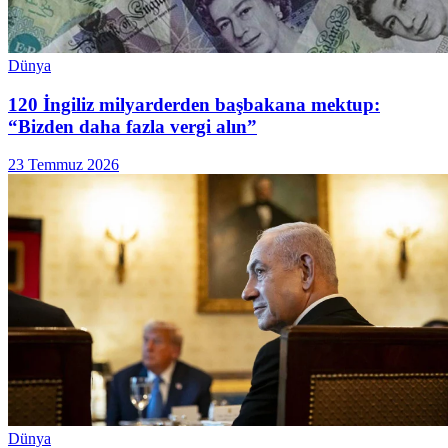
Dünya
120 İngiliz milyarderden başbakana mektup:
“Bizden daha fazla vergi alın”
23 Temmuz 2026
Dünya