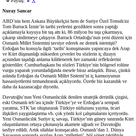
Paylaş:
X
Nuray Sancar
ABD’nin hem Ankara Büyükelçisi hem de Suriye Özel Temsilcisi
Tom Barrack İzmir’in tarihi yerlerini gezdikten sonra yaptığı
açıklamayla kuyuya bir taş attı ki, 86 milyon bu taşı çıkarmaya,
çıkarıp sindirmeye çalışıyor. Barrack Ortadoğu’nun yeni düzeni için
Osmanlı Millet Sistemini tavsiye ederek ne demek istemişti?
Erdoğan bu konuyla ilgili ‘tarihi’ konuşmasını yapıncaya dek Arap
ve Kürt düşmanlığı nükseden çevreler bu sözlerin iç dizayn
açısından taşıdığı anlama kilitlenerek her zamanki reflekslerini
gösterdiler. Cumhurbaşkanı bu sözleri Türkiye’nin bölgesel rolüne
vurgu yaparak yorumladığında mesele biraz anlaşıldı. Biraz, çünkü
aslında Erdoğan da Osmanlı Millet Sistemi’ni iç kamuoyunun
hassasiyetlerini tırmandırarak açıklıyordu. Özetle biz kazandık ve
daha da kazanacağız diyordu.
Davutoğlu’nun Yeni Osmanlıcılık denilen stratejik derinlik çizgisi,
eski Osmanlı teb’ası içinde Türkiye’ye ve Erdoğan’a sempati
yaratma, STK’lar oluşturarak Türkiye nüfuzunu yayma, ticari
ilişkileri yaygınlaştırma vb. çok yönlü kol çalışmalarını içeriyordu.
Yeni Osmanlıcılık Suriye iç savaşı, Türkiye’nin güney sınırında Kürt
oluşumlarının ortaya çıkmasıyla akamete uğradı ve Davutoğlu
tasfiye edildi. Artık silahlar konuşacaktı. Osmanlı’dan 1. Dünya
Savaşının sonunda ayrılan Arap ‘milletleri’, böl yönet taktiğiyle