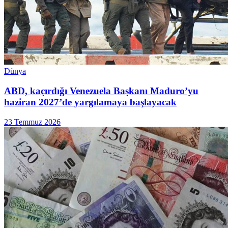
Dünya
ABD, kaçırdığı Venezuela Başkanı Maduro’yu
haziran 2027’de yargılamaya başlayacak
23 Temmuz 2026