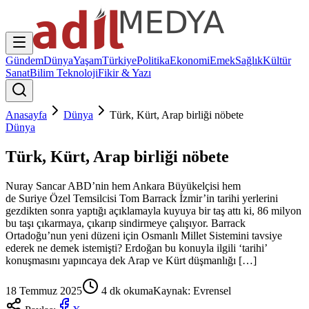
Gündem
Dünya
Yaşam
Türkiye
Politika
Ekonomi
Emek
Sağlık
Kültür
Sanat
Bilim Teknoloji
Fikir & Yazı
Anasayfa
Dünya
Türk, Kürt, Arap birliği nöbete
Dünya
Türk, Kürt, Arap birliği nöbete
Nuray Sancar ABD’nin hem Ankara Büyükelçisi hem
de Suriye Özel Temsilcisi Tom Barrack İzmir’in tarihi yerlerini
gezdikten sonra yaptığı açıklamayla kuyuya bir taş attı ki, 86 milyon
bu taşı çıkarmaya, çıkarıp sindirmeye çalışıyor. Barrack
Ortadoğu’nun yeni düzeni için Osmanlı Millet Sistemini tavsiye
ederek ne demek istemişti? Erdoğan bu konuyla ilgili ‘tarihi’
konuşmasını yapıncaya dek Arap ve Kürt düşmanlığı […]
18 Temmuz 2025
4
dk okuma
Kaynak:
Evrensel