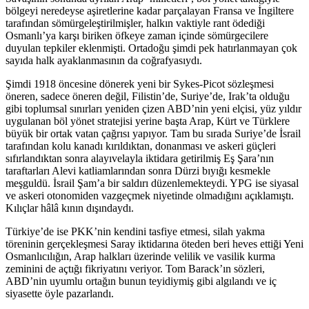
bölgeyi neredeyse aşiretlerine kadar parçalayan Fransa ve İngiltere
tarafından sömürgeleştirilmişler, halkın vaktiyle rant ödediği
Osmanlı’ya karşı biriken öfkeye zaman içinde sömürgecilere
duyulan tepkiler eklenmişti. Ortadoğu şimdi pek hatırlanmayan çok
sayıda halk ayaklanmasının da coğrafyasıydı.
Şimdi 1918 öncesine dönerek yeni bir Sykes-Picot sözleşmesi
öneren, sadece öneren değil, Filistin’de, Suriye’de, Irak’ta olduğu
gibi toplumsal sınırları yeniden çizen ABD’nin yeni elçisi, yüz yıldır
uygulanan böl yönet stratejisi yerine başta Arap, Kürt ve Türklere
büyük bir ortak vatan çağrısı yapıyor. Tam bu sırada Suriye’de İsrail
tarafından kolu kanadı kırıldıktan, donanması ve askeri güçleri
sıfırlandıktan sonra alayıvelayla iktidara getirilmiş Eş Şara’nın
taraftarları Alevi katliamlarından sonra Dürzi bıyığı kesmekle
meşguldü. İsrail Şam’a bir saldırı düzenlemekteydi. YPG ise siyasal
ve askeri otonomiden vazgeçmek niyetinde olmadığını açıklamıştı.
Kılıçlar hâlâ kının dışındaydı.
Türkiye’de ise PKK’nin kendini tasfiye etmesi, silah yakma
töreninin gerçekleşmesi Saray iktidarına öteden beri heves ettiği Yeni
Osmanlıcılığın, Arap halkları üzerinde velilik ve vasilik kurma
zeminini de açtığı fikriyatını veriyor. Tom Barack’ın sözleri,
ABD’nin uyumlu ortağın bunun teyidiymiş gibi algılandı ve iç
siyasette öyle pazarlandı.