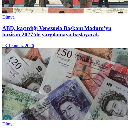
Dünya
ABD, kaçırdığı Venezuela Başkanı Maduro’yu
haziran 2027’de yargılamaya başlayacak
23 Temmuz 2026
Dünya