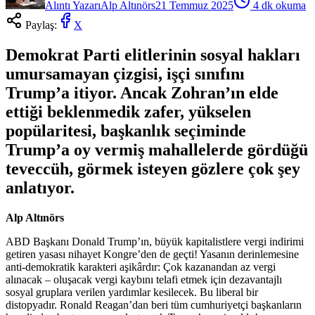
Alıntı Yazarı
Alp Altınörs
21 Temmuz 2025
4
dk okuma
Paylaş:
X
Demokrat Parti elitlerinin sosyal hakları
umursamayan çizgisi, işçi sınıfını
Trump’a itiyor. Ancak Zohran’ın elde
ettiği beklenmedik zafer, yükselen
popülaritesi, başkanlık seçiminde
Trump’a oy vermiş mahallelerde gördüğü
teveccüh, görmek isteyen gözlere çok şey
anlatıyor.
Alp Altınörs
ABD Başkanı Donald Trump’ın, büyük kapitalistlere vergi indirimi
getiren yasası nihayet Kongre’den de geçti! Yasanın derinlemesine
anti-demokratik karakteri aşikârdır: Çok kazanandan az vergi
alınacak – oluşacak vergi kaybını telafi etmek için dezavantajlı
sosyal gruplara verilen yardımlar kesilecek. Bu liberal bir
distopyadır. Ronald Reagan’dan beri tüm cumhuriyetçi başkanların