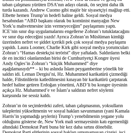
taban çalışması yürüten DSA’nın adayı olarak, ön seçimi daha ilk
turda kazandı. Andrew Cuomo gibi majör bir siyasetçiyi mağlup etti.
Elbette hemen Trump’ın hedefi haline geldi. Sosyal medya
hesabından “ABD başkanı olarak bu komünist manyağın New
York’u mahvetmesine izin vermeyeceğim” paylaşımını yaptı.
ICE’nin sınır dışı uygulamalarını engellerse Zohran’ı tutuklatacağını
ve sınır dışı edeceğini yazdı! Ayrıca Zohran’ın Müslüman kimliği
üzerinden nefret ve şiddet içerikli pek çok sosyal medya paylaşımı
yapıldı. Laura Loomer, Charlie Kirk gibi sosyal medya yorumcuları
Zohran’ı “Hamas destekçisi terörist” diye yaftaladı. Saldırıların belki
de en incitici olanlarından birisi de Cumhuriyetçi Kongre üyesi
Andy Ogles’in Zohran’ı “küçük Muhammed” diye
aşağılamasıydı** – ki bu aslında İslam peygamberine yönelik bir
saldırı idi. Leman Dergisi’ni, Hz. Muhammed karikatürü çizmediği
halde, Filistinlilerin katledilmesini kınayan bir karikatürü çarpıtarak
hedef haline getiren Erdoğan yönetimi, ABD’li bu kongre üyesinin
açıkça Hz. Muhammed’e ve İslam’a saldıran nefret söylemi
karşısında ise sessiz kaldı.
Zohran’ın ön seçimlerdeki zaferi, taban çalışmasının, yoksulların
taleplerini yükseltmenin ve sosyal hakları savunmanın (yani Kamala
Harris’in yapmadığı şeylerin) Trump’ı yenebilmenin yegane yolu
olduğunu gösterse de, New York mali sermayesinin katı egemenliği
altındaki Demokrat Parti buna bir kez daha sırtını dönebilir.
Demokrat Parti elitlerinin sosyal hakları umursamayan çizgisi, işçi