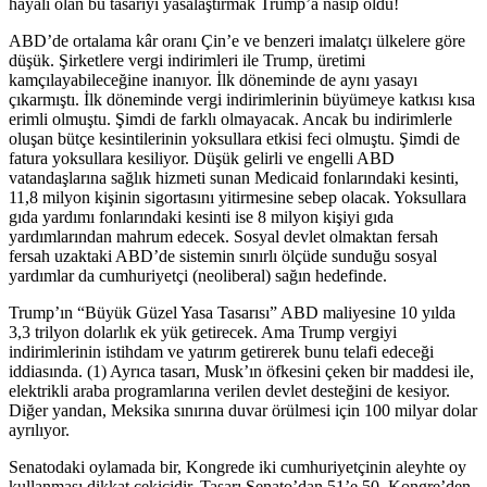
hayali olan bu tasarıyı yasalaştırmak Trump’a nasip oldu!
ABD’de ortalama kâr oranı Çin’e ve benzeri imalatçı ülkelere göre
düşük. Şirketlere vergi indirimleri ile Trump, üretimi
kamçılayabileceğine inanıyor. İlk döneminde de aynı yasayı
çıkarmıştı. İlk döneminde vergi indirimlerinin büyümeye katkısı kısa
erimli olmuştu. Şimdi de farklı olmayacak. Ancak bu indirimlerle
oluşan bütçe kesintilerinin yoksullara etkisi feci olmuştu. Şimdi de
fatura yoksullara kesiliyor. Düşük gelirli ve engelli ABD
vatandaşlarına sağlık hizmeti sunan Medicaid fonlarındaki kesinti,
11,8 milyon kişinin sigortasını yitirmesine sebep olacak. Yoksullara
gıda yardımı fonlarındaki kesinti ise 8 milyon kişiyi gıda
yardımlarından mahrum edecek. Sosyal devlet olmaktan fersah
fersah uzaktaki ABD’de sistemin sınırlı ölçüde sunduğu sosyal
yardımlar da cumhuriyetçi (neoliberal) sağın hedefinde.
Trump’ın “Büyük Güzel Yasa Tasarısı” ABD maliyesine 10 yılda
3,3 trilyon dolarlık ek yük getirecek. Ama Trump vergiyi
indirimlerinin istihdam ve yatırım getirerek bunu telafi edeceği
iddiasında. (1) Ayrıca tasarı, Musk’ın öfkesini çeken bir maddesi ile,
elektrikli araba programlarına verilen devlet desteğini de kesiyor.
Diğer yandan, Meksika sınırına duvar örülmesi için 100 milyar dolar
ayrılıyor.
Senatodaki oylamada bir, Kongrede iki cumhuriyetçinin aleyhte oy
kullanması dikkat çekicidir. Tasarı Senato’dan 51’e 50, Kongre’den