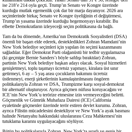
ise 218’e 214 oyla geçti. Trump’ın Senato ve Kongre üzerinde
kurduğu mutlak egemenlik çok dar bir marja dayanıyor. 2026 ara
seçimlerinde birkaç Senato ve Kongre üyeliğinin el değiştirmesi,
Trump’ın yasama üzerinde kurduğu hegemonyayı kırabilir. Bu
elbette Demokratların izleyeceği seçim politikasına da bağlı.
Tam da bu dönemde, Amerika’nın Demokratik Sosyalistleri (DSA)
önemli bir başarı elde ederek, destekledikleri Zohran Mamdani’nin
New York belediye seçimleri için yapılan ön seçimi kazanmasını
sağladılar. Eğer Demokrat Parti olağanüstü bir tedbir uygulamazsa
(ki geçmişte Bernie Sanders’ı böyle safdışı bıraktılar) Zohran,
partinin New York belediye başkan adayı olacak. Sosyal hizmetleri
genişletmeyi, toplu taşımayı ücretsiz yapmayı, kiralara üst sınır
getirmeyi, 6 ay – 5 yaş arası çocukların bakımını ücretsiz
üstlenmeyi, enerji şirketlerinin kamulaştırılmasını öngören
politikalarıyla Zohran ve DSA, Trumpizme karşı sosyal-demokrat
bir alternatif oluşturuyor. Ayrıca göçmen nüfusu koruyacağını ve
ICE’nin New York’u terörize etmesine izin vermeyeceğini belirtti.
Göçmenlik ve Gümrük Muhafaza Dairesi (ICE) California
eyaletinde göçmenler üzerinde terör estiren devlet kurumu. Zohran,
ayrıca Filistin mücadelesini destekliyor ve New York’a ayak basması
halinde Netanyahu hakkındaki uluslararası Ceza Mahkemesi’nin
tutuklama kararını uygulayacağını söylüyor.
Bütün bu politikalarıyla Zohran, New York’ta ısrarlı ve geniş bir