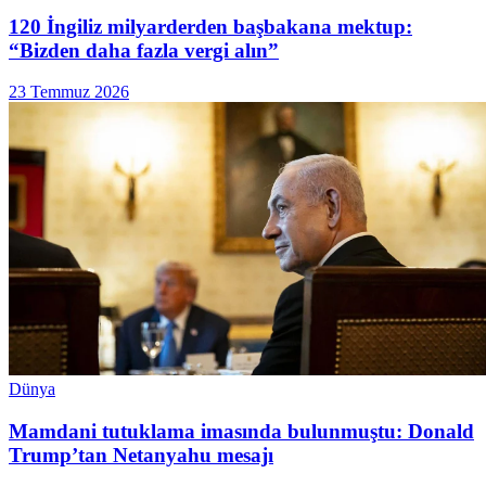
120 İngiliz milyarderden başbakana mektup:
“Bizden daha fazla vergi alın”
23 Temmuz 2026
Dünya
Mamdani tutuklama imasında bulunmuştu: Donald
Trump’tan Netanyahu mesajı