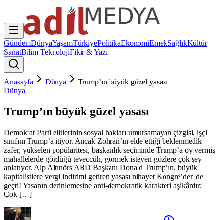
Gündem
Dünya
Yaşam
Türkiye
Politika
Ekonomi
Emek
Sağlık
Kültür
Sanat
Bilim Teknoloji
Fikir & Yazı
Anasayfa
Dünya
Trump’ın büyük güzel yasası
Dünya
Trump’ın büyük güzel yasası
Demokrat Parti elitlerinin sosyal hakları umursamayan çizgisi, işçi
sınıfını Trump’a itiyor. Ancak Zohran’ın elde ettiği beklenmedik
zafer, yükselen popülaritesi, başkanlık seçiminde Trump’a oy vermiş
mahallelerde gördüğü teveccüh, görmek isteyen gözlere çok şey
anlatıyor. Alp Altınörs ABD Başkanı Donald Trump’ın, büyük
kapitalistlere vergi indirimi getiren yasası nihayet Kongre’den de
geçti! Yasanın derinlemesine anti-demokratik karakteri aşikârdır:
Çok […]