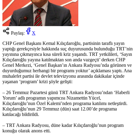
Paylaş:
X
CHP Genel Başkanı Kemal Kılıçdaroğlu, partisinin taraflı yayın
yaptığı gerekçesiyle hakkında suç duyurusunda bulunduğu TRT’nin
yayınına çıkmayınca kısa süreli kriz yaşandı. TRT yetkilileri, ‘Sayın
Kılıçdaroğlu yayına katılmaktan son anda vazgeçti’ derken CHP
Genel Merkezi, ‘Genel Başkan’ın Ankara Radyosu’nda görünen ve
duyurduğumuz herhangi bir programı yoktur’ açıklaması yaptı. Ana
muhalefet partisi ile devlet televizyonu arasında dakikalar içinde
yaşanan ‘program’ krizi şöyle gelişti:
– 26 Temmuz Pazartesi günü TRT Ankara Radyosu’ndan ‘Haberli
Yorum’ adlı programın yapımcısı Nizamettin Yücel,
Kılıçdaroğlu’nun Özel Kalemi’nden programa katılımı netleştirdi.
Kılıçdaroğlu’nun 29 Temmuz (dün) saat 12.00’de programa
katılacağı bildirildi.
– TRT Ankara Radyosu, düne kadar Kılıçdaroğlu’nun program
konuğu olarak anons etti.