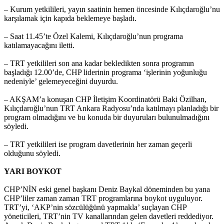
– Kurum yetkilileri, yayın saatinin hemen öncesinde Kılıçdaroğlu’nu
karşılamak için kapıda beklemeye başladı.
– Saat 11.45’te Özel Kalemi, Kılıçdaroğlu’nun programa
katılamayacağını iletti.
– TRT yetkilileri son ana kadar bekledikten sonra programın
başladığı 12.00’de, CHP liderinin programa ‘işlerinin yoğunluğu
nedeniyle’ gelemeyeceğini duyurdu.
– AKŞAM’a konuşan CHP İletişim Koordinatörü Baki Özilhan,
Kılıçdaroğlu’nun TRT Ankara Radyosu’nda katılmayı planladığı bir
program olmadığını ve bu konuda bir duyuruları bulunulmadığını
söyledi.
– TRT yetkilileri ise program davetlerinin her zaman geçerli
olduğunu söyledi.
YARI BOYKOT
CHP’NİN eski genel başkanı Deniz Baykal döneminden bu yana
CHP’liler zaman zaman TRT programlarına boykot uyguluyor.
TRT’yi, ‘AKP’nin sözcülüğünü yapmakla’ suçlayan CHP
yöneticileri, TRT’nin TV kanallarından gelen davetleri reddediyor.