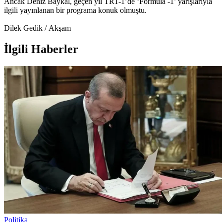
Ancak Deniz Baykal, geçen yıl TRT-1’de ‘Formula -1’ yarışlarıyla
ilgili yayınlanan bir programa konuk olmuştu.
Dilek
Gedik /
Akşam
İlgili Haberler
Politika