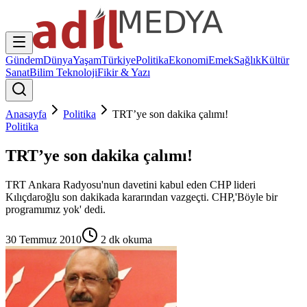
Gündem
Dünya
Yaşam
Türkiye
Politika
Ekonomi
Emek
Sağlık
Kültür
Sanat
Bilim Teknoloji
Fikir & Yazı
Anasayfa
Politika
TRT’ye son dakika çalımı!
Politika
TRT’ye son dakika çalımı!
TRT Ankara Radyosu'nun davetini kabul eden CHP lideri
Kılıçdaroğlu son dakikada kararından vazgeçti. CHP,'Böyle bir
programımız yok' dedi.
30 Temmuz 2010
2
dk okuma