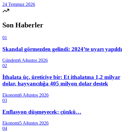
24 Temmuz 2026
Son Haberler
01
Skandal görmezden gelindi: 2024’te uyarı yapıldı
Gündem
6 Ağustos 2026
02
İthalata üç, üreticiye bir: Et ithalatına 1,2 milyar
dolar, hayvancılığa 405 milyon dolar destek
Ekonomi
6 Ağustos 2026
03
Enflasyon düşmeyecek; çünkü…
Ekonomi
5 Ağustos 2026
04