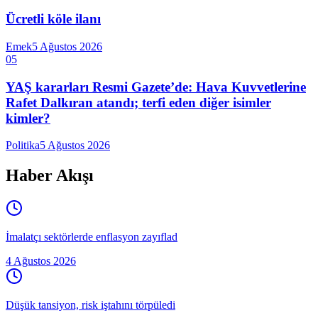
Ücretli köle ilanı
Emek
5 Ağustos 2026
05
YAŞ kararları Resmi Gazete’de: Hava Kuvvetlerine
Rafet Dalkıran atandı; terfi eden diğer isimler
kimler?
Politika
5 Ağustos 2026
Haber Akışı
İmalatçı sektörlerde enflasyon zayıflad
4 Ağustos 2026
Düşük tansiyon, risk iştahını törpüledi