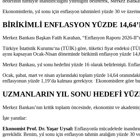
hedefinin tümüyle inandırıcılığını yitirdiğini belirterek, Merkez Bank
Ekonomistlerin, yıl sonu için enflasyon tahminleri yüzde 30 ve üzerin
BİRİKİMLİ ENFLASYON YÜZDE 14,64’
Merkez Bankası Başkan Fatih Karahan, “Enflasyon Raporu 2026-II”nin
Türkiye İstatistik Kurumu‘na (TÜİK) göre, tüketici fiyat endeksi (T
ayını kapsayan Ocak-Nisan döneminde birikimli enflasyon yüzde 14,64
Merkez Bankası, yıl sonu hedefini yüzde 16 olarak belirlemişti. Enfl
Ocak, şubat, mart ve nisan aylarındaki toplam yüzde 14,64 oranındaki a
enflasyonun yüzde 1,19’da kalması gerekiyor. Ekonomistlere göre bu 
UZMANLARIN YIL SONU HEDEFİ YÜZ
Merkez Bankası’nın kritik toplantı öncesinde, ekonomist ve akademisy
İşte yanıtlar:
Ekonomist Prof. Dr. Yaşar Uysal:
Enflasyonla mücadelede inandırıcı
gereklidir. Benim, yıl sonu için enflasyon tahmin aralığım yüzde 30 ve