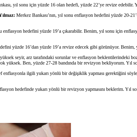
ası, yıl sonu için yüzde 16 olan hedefi, yüzde 22’ye revize edebilir.
Yılmaz:
Merkez Bankası’nın, yıl sonu enflasyon hedefini yüzde 20-21
 enflasyon hedefini yüzde 19’a çıkarabilir. Benim, yıl sonu için enfla
defini yüzde 16’dan yüzde 19’a revize edecek gibi görünüyor. Benim, 
yüksek seyir, arz tarafındaki sorunlar ve enflasyon beklentilerindeki b
i çok yüksek. Ben, yüzde 27-28 bandında bir revizyon bekliyorum. Yıl 
nflasyonla ilgili yukarı yönlü bir değişiklik yapması gerektiğini söyley
flasyon hedefinde yukarı yönlü bir revizyon yapmasını beklerim. Yıl s