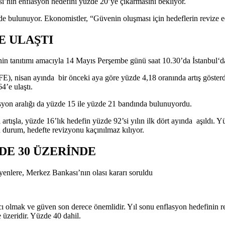
ası’nın enflasyon hedefini yüzde 20’ye çıkarmasını bekliyor.
de bulunuyor. Ekonomistler, “Güvenin oluşması için hedeflerin revize e
E ULAŞTI
 tanıtımı amacıyla 14 Mayıs Perşembe günü saat 10.30’da İstanbul‘da 
ÜFE), nisan ayında bir önceki aya göre yüzde 4,18
oranında artış gösterd
’e ulaştı.
asyon aralığı da yüzde 15 ile yüzde 21 bandında bulunuyordu.
rtışla, yüzde 16’lık hedefin yüzde 92’si yılın ilk dört ayında aşıldı. 
durum, hedefte revizyonu kaçınılmaz kılıyor.
DE 30 ÜZERİNDE
enlere, Merkez Bankası’nın olası kararı soruldu
 olmak ve güven son derece önemlidir. Yıl sonu enflasyon hedefinin revi
 üzeridir. Yüzde 40 dahil.