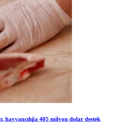
lar, hayvancılığa 405 milyon dolar destek