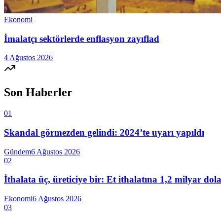
Ekonomi
İmalatçı sektörlerde enflasyon zayıflad
4 Ağustos 2026
Son Haberler
01
Skandal görmezden gelindi: 2024’te uyarı yapıldı
Gündem
6 Ağustos 2026
02
İthalata üç, üreticiye bir: Et ithalatına 1,2 milyar do
Ekonomi
6 Ağustos 2026
03