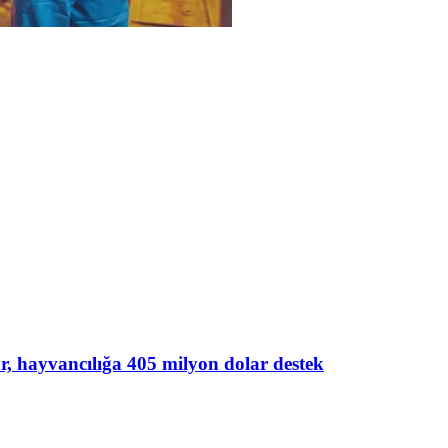
lar, hayvancılığa 405 milyon dolar destek