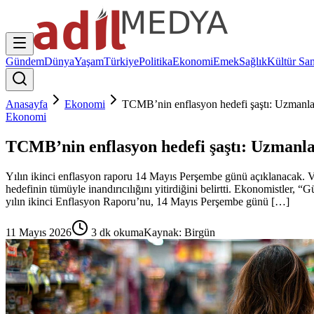
Gündem
Dünya
Yaşam
Türkiye
Politika
Ekonomi
Emek
Sağlık
Kültür San
Anasayfa
Ekonomi
TCMB’nin enflasyon hedefi şaştı: Uzmanlar
Ekonomi
TCMB’nin enflasyon hedefi şaştı: Uzmanla
Yılın ikinci enflasyon raporu 14 Mayıs Perşembe günü açıklanacak. Ver
hedefinin tümüyle inandırıcılığını yitirdiğini belirtti. Ekonomistler
yılın ikinci Enflasyon Raporu’nu, 14 Mayıs Perşembe günü […]
11 Mayıs 2026
3
dk okuma
Kaynak:
Birgün