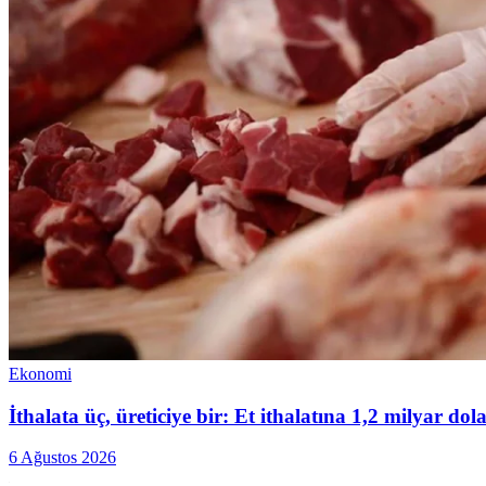
Ekonomi
İthalata üç, üreticiye bir: Et ithalatına 1,2 milyar do
6 Ağustos 2026