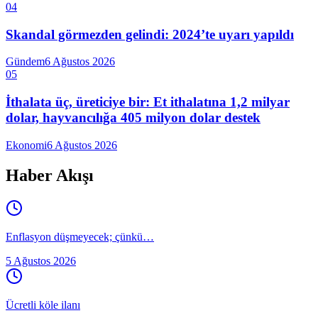
04
Skandal görmezden gelindi: 2024’te uyarı yapıldı
Gündem
6 Ağustos 2026
05
İthalata üç, üreticiye bir: Et ithalatına 1,2 milyar
dolar, hayvancılığa 405 milyon dolar destek
Ekonomi
6 Ağustos 2026
Haber Akışı
Enflasyon düşmeyecek; çünkü…
5 Ağustos 2026
Ücretli köle ilanı