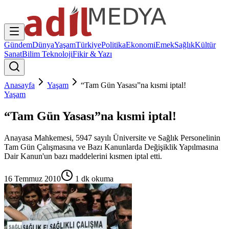
Gündem
Dünya
Yaşam
Türkiye
Politika
Ekonomi
Emek
Sağlık
Kültür
Sanat
Bilim Teknoloji
Fikir & Yazı
Anasayfa
Yaşam
“Tam Gün Yasası”na kısmi iptal!
Yaşam
“Tam Gün Yasası”na kısmi iptal!
Anayasa Mahkemesi, 5947 sayılı Üniversite ve Sağlık Personelinin
Tam Gün Çalışmasına ve Bazı Kanunlarda Değişiklik Yapılmasına
Dair Kanun'un bazı maddelerini kısmen iptal etti.
16 Temmuz 2010
1
dk okuma