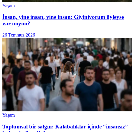
Yaşam
İnsan, yine insan, yine insan: Giyiniyorum öyleyse
var mıyım?
26 Temmuz 2026
Yaşam
Toplumsal bir salgın: Kalabalıklar içinde “insansız”