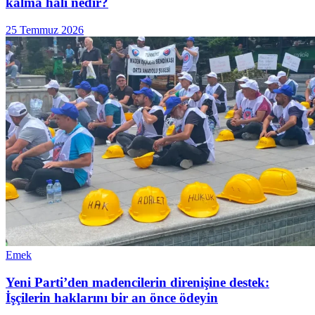
kalma hali nedir?
25 Temmuz 2026
Emek
Yeni Parti’den madencilerin direnişine destek:
İşçilerin haklarını bir an önce ödeyin