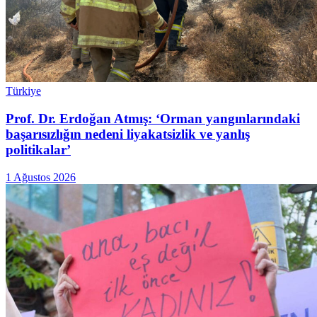
Türkiye
Prof. Dr. Erdoğan Atmış: ‘Orman yangınlarındaki
başarısızlığın nedeni liyakatsizlik ve yanlış
politikalar’
1 Ağustos 2026