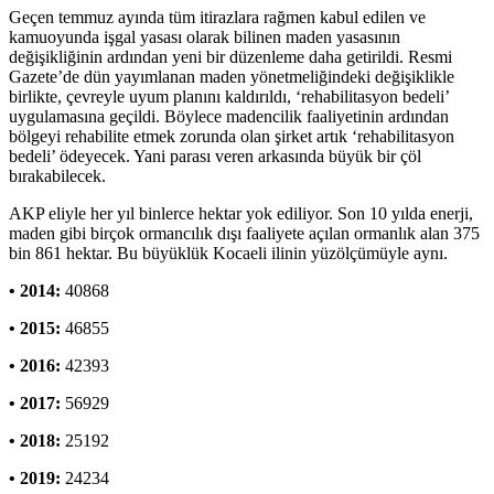
Geçen temmuz ayında tüm itirazlara rağmen kabul edilen ve
kamuoyunda işgal yasası olarak bilinen maden yasasının
değişikliğinin ardından yeni bir düzenleme daha getirildi. Resmi
Gazete’de dün yayımlanan maden yönetmeliğindeki değişiklikle
birlikte, çevreyle uyum planını kaldırıldı, ‘rehabilitasyon bedeli’
uygulamasına geçildi. Böylece madencilik faaliyetinin ardından
bölgeyi rehabilite etmek zorunda olan şirket artık ‘rehabilitasyon
bedeli’ ödeyecek. Yani parası veren arkasında büyük bir çöl
bırakabilecek.
AKP eliyle her yıl binlerce hektar yok ediliyor. Son 10 yılda enerji,
maden gibi birçok ormancılık dışı faaliyete açılan ormanlık alan 375
bin 861 hektar. Bu büyüklük Kocaeli ilinin yüzölçümüyle aynı.
• 2014:
40868
• 2015:
46855
• 2016:
42393
• 2017:
56929
• 2018:
25192
• 2019:
24234