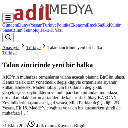
Gündem
Dünya
Yaşam
Türkiye
Politika
Ekonomi
Emek
Sağlık
Kültür
Sanat
Bilim Teknoloji
Fikir & Yazı
Anasayfa
Türkiye
Talan zincirinde yeni bir halka
Türkiye
Talan zincirinde yeni bir halka
AKP’nin muhafaza ormanlarını talana açacak planına BirGün ulaştı.
Henüz taslak olan yönetmelik değişikliğiyle ormanlarda siyanür
kullanılabilecek. Maden lobisi için hazırlanan değişiklik
gerçekleşirse zeytinliklerin ve milli parkların ardından muhafaza
ormanlarındaki koruma statüleri de kalkacak. Gökay BAŞCAN
Zeytinliklerin taşınması, işgal yasası, Milli Parklar değişikliği, 2B
Yasası, Ek 16. Madde’yle yağma ve talan hız kazanırken şimdi de
muhafaza […]
31 Ekim 2025
4
dk okuma
Kaynak:
Birgün