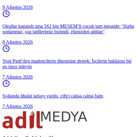
9 Ağustos 2026
Okullar kapandı ama 562 bin MESEM’li çocuk tam mesaide: ‘Hafta
sonlarımız, yaz tatillerimiz bizimdi, elimizden aldılar’
8 Ağustos 2026
Yeni Parti’den madencilerin direnişine destek: İşçilerin haklarını bir
an önce ödeyin
7 Ağustos 2026
Soğanda ithalat tarlayı vurdu, çiftçi çalışa çalışa battı
7 Ağustos 2026