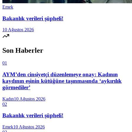
Emek
Bakanlık verileri şüpheli!
10 Ağustos 2026
Son Haberler
01
AYM’den cinsiyetçi düzenlemeye onay: Kadının
kaydının eşinin kütüğüne taşınmasında ‘aykırılık
görmediler’
Kadın
10 Ağustos 2026
02
Bakanlık verileri şüpheli!
Emek
10 Ağustos 2026