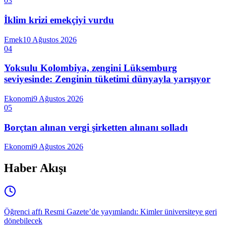
03
İklim krizi emekçiyi vurdu
Emek
10 Ağustos 2026
04
Yoksulu Kolombiya, zengini Lüksemburg
seviyesinde: Zenginin tüketimi dünyayla yarışıyor
Ekonomi
9 Ağustos 2026
05
Borçtan alınan vergi şirketten alınanı solladı
Ekonomi
9 Ağustos 2026
Haber Akışı
Öğrenci affı Resmi Gazete’de yayımlandı: Kimler üniversiteye geri
dönebilecek