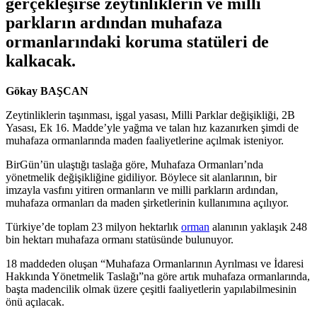
gerçekleşirse zeytinliklerin ve milli
parkların ardından muhafaza
ormanlarındaki koruma statüleri de
kalkacak.
Gökay BAŞCAN
Zeytinliklerin taşınması, işgal yasası, Milli Parklar değişikliği, 2B
Yasası, Ek 16. Madde’yle yağma ve talan hız kazanırken şimdi de
muhafaza ormanlarında maden faaliyetlerine açılmak isteniyor.
BirGün’ün ulaştığı taslağa göre, Muhafaza Ormanları’nda
yönetmelik değişikliğine gidiliyor. Böylece sit alanlarının, bir
imzayla vasfını yitiren ormanların ve milli parkların ardından,
muhafaza ormanları da maden şirketlerinin kullanımına açılıyor.
Türkiye’de toplam 23 milyon hektarlık
orman
alanının yaklaşık 248
bin hektarı muhafaza ormanı statüsünde bulunuyor.
18 maddeden oluşan “Muhafaza Ormanlarının Ayrılması ve İdaresi
Hakkında Yönetmelik Taslağı”na göre artık muhafaza ormanlarında,
başta madencilik olmak üzere çeşitli faaliyetlerin yapılabilmesinin
önü açılacak.