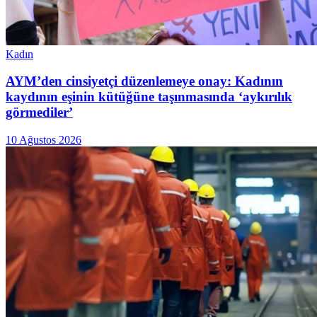
Kadın
AYM’den cinsiyetçi düzenlemeye onay: Kadının
kaydının eşinin kütüğüne taşınmasında ‘aykırılık
görmediler’
10 Ağustos 2026