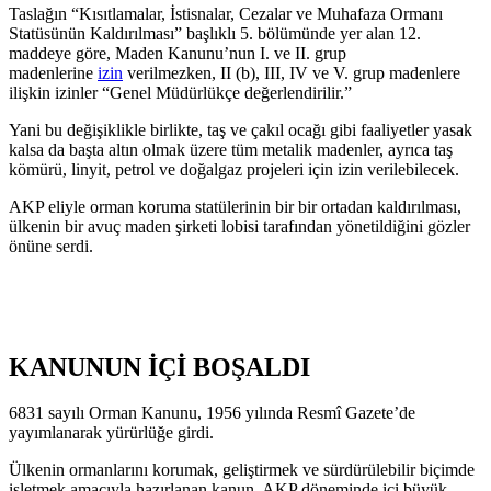
Taslağın “Kısıtlamalar, İstisnalar, Cezalar ve Muhafaza Ormanı
Statüsünün Kaldırılması” başlıklı 5. bölümünde yer alan 12.
maddeye göre, Maden Kanunu’nun I. ve II. grup
madenlerine
izin
verilmezken, II (b), III, IV ve V. grup madenlere
ilişkin izinler “Genel Müdürlükçe değerlendirilir.”
Yani bu değişiklikle birlikte, taş ve çakıl ocağı gibi faaliyetler yasak
kalsa da başta altın olmak üzere tüm metalik madenler, ayrıca taş
kömürü, linyit, petrol ve doğalgaz projeleri için izin verilebilecek.
AKP eliyle orman koruma statülerinin bir bir ortadan kaldırılması,
ülkenin bir avuç maden şirketi lobisi tarafından yönetildiğini gözler
önüne serdi.
KANUNUN İÇİ BOŞALDI
6831 sayılı Orman Kanunu, 1956 yılında Resmî Gazete’de
yayımlanarak yürürlüğe girdi.
Ülkenin ormanlarını korumak, geliştirmek ve sürdürülebilir biçimde
işletmek amacıyla hazırlanan kanun, AKP döneminde içi büyük