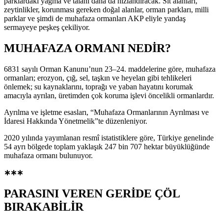
parklardaki yağma ve talanı daha da hızlandıracak. Sit alanları,
zeytinlikler, korunması gereken doğal alanlar, orman parkları, milli
parklar ve şimdi de muhafaza ormanları AKP eliyle yandaş
sermayeye peşkeş çekiliyor.
MUHAFAZA ORMANI NEDİR?
6831 sayılı Orman Kanunu’nun 23–24. maddelerine göre, muhafaza
ormanları; erozyon, çığ, sel, taşkın ve heyelan gibi tehlikeleri
önlemek; su kaynaklarını, toprağı ve yaban hayatını korumak
amacıyla ayrılan, üretimden çok koruma işlevi öncelikli ormanlardır.
Ayrılma ve işletme esasları, “Muhafaza Ormanlarının Ayrılması ve
İdaresi Hakkında Yönetmelik”te düzenleniyor.
2020 yılında yayımlanan resmî istatistiklere göre, Türkiye genelinde
54 ayrı bölgede toplam yaklaşık 247 bin 707 hektar büyüklüğünde
muhafaza ormanı bulunuyor.
∗∗∗
PARASINI VEREN GERİDE ÇÖL
BIRAKABİLİR