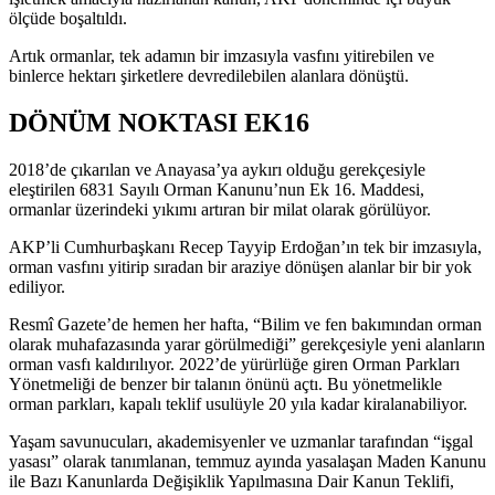
ölçüde boşaltıldı.
Artık ormanlar, tek adamın bir imzasıyla vasfını yitirebilen ve
binlerce hektarı şirketlere devredilebilen alanlara dönüştü.
DÖNÜM NOKTASI EK16
2018’de çıkarılan ve Anayasa’ya aykırı olduğu gerekçesiyle
eleştirilen 6831 Sayılı Orman Kanunu’nun Ek 16. Maddesi,
ormanlar üzerindeki yıkımı artıran bir milat olarak görülüyor.
AKP’li Cumhurbaşkanı Recep Tayyip Erdoğan’ın tek bir imzasıyla,
orman vasfını yitirip sıradan bir araziye dönüşen alanlar bir bir yok
ediliyor.
Resmî Gazete’de hemen her hafta, “Bilim ve fen bakımından orman
olarak muhafazasında yarar görülmediği” gerekçesiyle yeni alanların
orman vasfı kaldırılıyor. 2022’de yürürlüğe giren Orman Parkları
Yönetmeliği de benzer bir talanın önünü açtı. Bu yönetmelikle
orman parkları, kapalı teklif usulüyle 20 yıla kadar kiralanabiliyor.
Yaşam savunucuları, akademisyenler ve uzmanlar tarafından “işgal
yasası” olarak tanımlanan, temmuz ayında yasalaşan Maden Kanunu
ile Bazı Kanunlarda Değişiklik Yapılmasına Dair Kanun Teklifi,