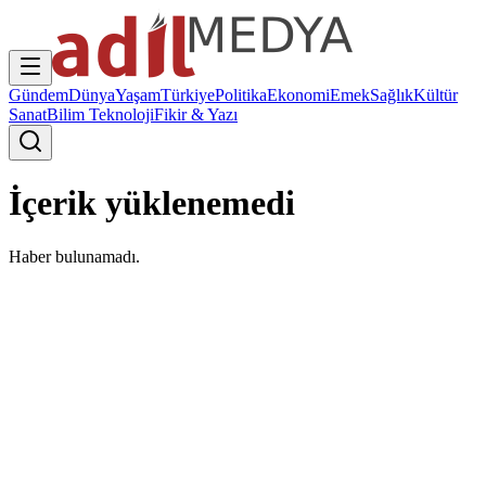
Gündem
Dünya
Yaşam
Türkiye
Politika
Ekonomi
Emek
Sağlık
Kültür
Sanat
Bilim Teknoloji
Fikir & Yazı
İçerik yüklenemedi
Haber bulunamadı.