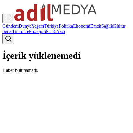
Gündem
Dünya
Yaşam
Türkiye
Politika
Ekonomi
Emek
Sağlık
Kültür
Sanat
Bilim Teknoloji
Fikir & Yazı
İçerik yüklenemedi
Haber bulunamadı.