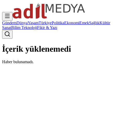
Gündem
Dünya
Yaşam
Türkiye
Politika
Ekonomi
Emek
Sağlık
Kültür
Sanat
Bilim Teknoloji
Fikir & Yazı
İçerik yüklenemedi
Haber bulunamadı.