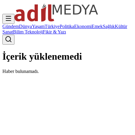
Gündem
Dünya
Yaşam
Türkiye
Politika
Ekonomi
Emek
Sağlık
Kültür
Sanat
Bilim Teknoloji
Fikir & Yazı
İçerik yüklenemedi
Haber bulunamadı.