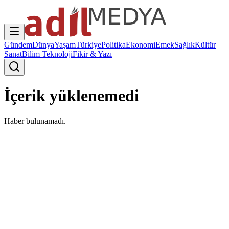
Gündem
Dünya
Yaşam
Türkiye
Politika
Ekonomi
Emek
Sağlık
Kültür
Sanat
Bilim Teknoloji
Fikir & Yazı
İçerik yüklenemedi
Haber bulunamadı.