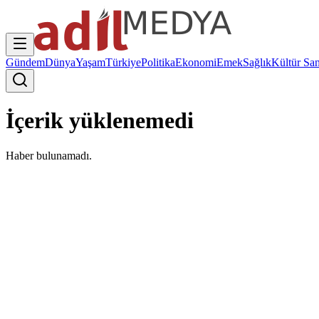
Gündem
Dünya
Yaşam
Türkiye
Politika
Ekonomi
Emek
Sağlık
Kültür San
İçerik yüklenemedi
Haber bulunamadı.