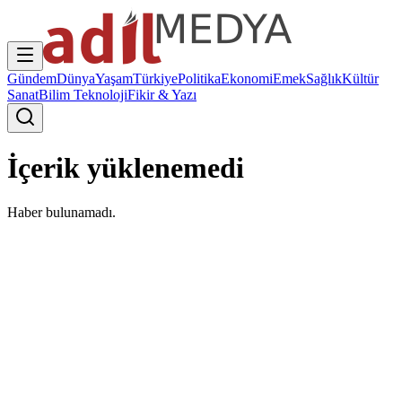
Gündem
Dünya
Yaşam
Türkiye
Politika
Ekonomi
Emek
Sağlık
Kültür
Sanat
Bilim Teknoloji
Fikir & Yazı
İçerik yüklenemedi
Haber bulunamadı.