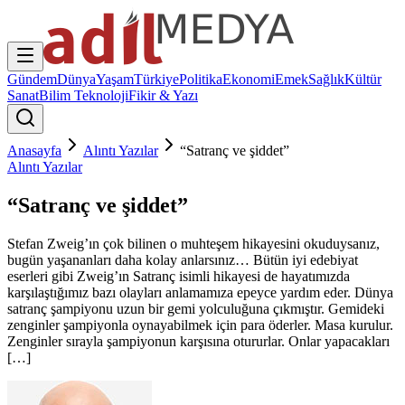
Gündem
Dünya
Yaşam
Türkiye
Politika
Ekonomi
Emek
Sağlık
Kültür
Sanat
Bilim Teknoloji
Fikir & Yazı
Anasayfa
Alıntı Yazılar
“Satranç ve şiddet”
Alıntı Yazılar
“Satranç ve şiddet”
Stefan Zweig’ın çok bilinen o muhteşem hikayesini okuduysanız,
bugün yaşananları daha kolay anlarsınız… Bütün iyi edebiyat
eserleri gibi Zweig’ın Satranç isimli hikayesi de hayatımızda
karşılaştığımız bazı olayları anlamamıza epeyce yardım eder. Dünya
satranç şampiyonu uzun bir gemi yolculuğuna çıkmıştır. Gemideki
zenginler şampiyonla oynayabilmek için para öderler. Masa kurulur.
Zenginler sırayla şampiyonun karşısına otururlar. Onlar yapacakları
[…]