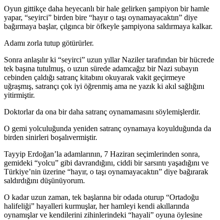
Oyun gittikçe daha heyecanlı bir hale gelirken şampiyon bir hamle
yapar, “seyirci” birden bire “hayır o taşı oynamayacaktın” diye
bağırmaya başlar, çılgınca bir öfkeyle şampiyona saldırmaya kalkar.
Adamı zorla tutup götürürler.
Sonra anlaşılır ki “seyirci” uzun yıllar Naziler tarafından bir hücrede
tek başına tutulmuş, o uzun sürede adamcağız bir Nazi subayın
cebinden çaldığı satranç kitabını okuyarak vakit geçirmeye
uğraşmış, satrançı çok iyi öğrenmiş ama ne yazık ki akıl sağlığını
yitirmiştir.
Doktorlar da ona bir daha satranç oynamamasını söylemişlerdir.
O gemi yolculuğunda yeniden satranç oynamaya koyulduğunda da
birden sinirleri boşalıvermiştir.
Tayyip Erdoğan’la adamlarının, 7 Haziran seçimlerinden sonra,
gemideki “yolcu” gibi davrandığını, ciddi bir sarsıntı yaşadığını ve
Türkiye’nin üzerine “hayır, o taşı oynamayacaktın” diye bağırarak
saldırdığını düşünüyorum.
O kadar uzun zaman, tek başlarına bir odada oturup “Ortadoğu
halifeliği” hayalleri kurmuşlar, her hamleyi kendi akıllarında
oynamışlar ve kendilerini zihinlerindeki “hayali” oyuna öylesine