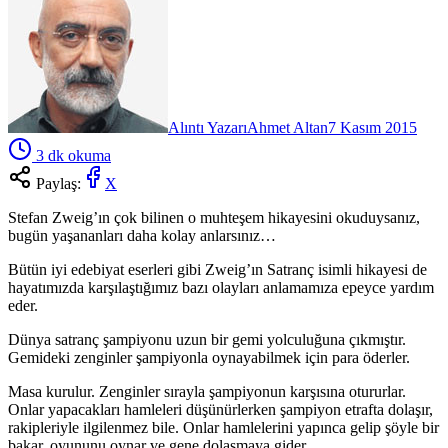
Alıntı Yazarı
Ahmet Altan
7 Kasım 2015
3
dk okuma
Paylaş:
X
Stefan Zweig’ın çok bilinen o muhteşem hikayesini okuduysanız,
bugün yaşananları daha kolay anlarsınız…
Bütün iyi edebiyat eserleri gibi Zweig’ın Satranç isimli hikayesi de
hayatımızda karşılaştığımız bazı olayları anlamamıza epeyce yardım
eder.
Dünya satranç şampiyonu uzun bir gemi yolculuğuna çıkmıştır.
Gemideki zenginler şampiyonla oynayabilmek için para öderler.
Masa kurulur. Zenginler sırayla şampiyonun karşısına otururlar.
Onlar yapacakları hamleleri düşünürlerken şampiyon etrafta dolaşır,
rakipleriyle ilgilenmez bile. Onlar hamlelerini yapınca gelip şöyle bir
bakar, oyununu oynar ve gene dolaşmaya gider.