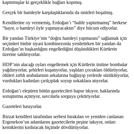
kaptırmışlar ki gerçeklikle bağları kopmuş.
Gerçek bir hamleyle karşılaştıklarında da sinirleri boşalmış.
Kendilerine oy vermemiş, Erdoğan’ı “halife yaptırmamış” herkese
“hayır, o hamleyi öyle yapmayacaktın” diye hücum ediyorlar.
Bir yandan Türkiye’nin “doğru hamleyi yapmasını” sağlamak için
seçimleri binbir siyasi kombinezonla yeniletirken bir yandan da
Erdoğan’ın başkanlığını engellediğini düşündükleri Kürtlerin
üzerine saldırıyorlar.
HDP’nin alacağı oyları engellemek için Kürtlerin üstüne bombalar
yağdırıyorlar, şehirleri kuşatıyorlar, yaşlıları çocukları öldürüyorlar,
ölüleri zırhlı arabalarının arkalarına bağlayıp yerlerde sürüklüyorlar,
vurdukları kadınları çırılçıplak soyup sokaklara atıyorlar.
Erdoğan’ı eleştiren bütün gazetecileri hapse tıkıyor, haklarında
soruşturma açtırıyor, savcılarla sorguya çektiriyorlar.
Gazeteleri basıyorlar.
Bizzat kendileri tarafından serbest bırakılan ve yeniden canlanan
Ergenekon’un adamlarını gazetecilerin peşine takıyor, onları
kemiklerini kırdıracak biçimde dövdürüyorlar.