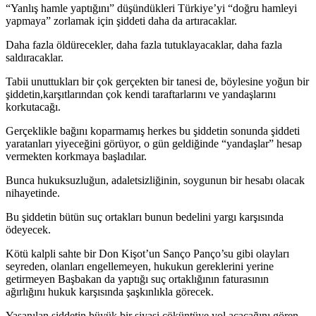
“Yanlış hamle yaptığını” düşündükleri Türkiye’yi “doğru hamleyi
yapmaya” zorlamak için şiddeti daha da artıracaklar.
Daha fazla öldürecekler, daha fazla tutuklayacaklar, daha fazla
saldıracaklar.
Tabii unuttukları bir çok gerçekten bir tanesi de, böylesine yoğun bir
şiddetin,karşıtlarından çok kendi taraftarlarını ve yandaşlarını
korkutacağı.
Gerçeklikle bağını koparmamış herkes bu şiddetin sonunda şiddeti
yaratanları yiyeceğini görüyor, o gün geldiğinde “yandaşlar” hesap
vermekten korkmaya başladılar.
Bunca hukuksuzluğun, adaletsizliğinin, soygunun bir hesabı olacak
nihayetinde.
Bu şiddetin bütün suç ortakları bunun bedelini yargı karşısında
ödeyecek.
Kötü kalpli sahte bir Don Kişot’un Sanço Panço’su gibi olayları
seyreden, olanları engellemeyen, hukukun gereklerini yerine
getirmeyen Başbakan da yaptığı suç ortaklığının faturasının
ağırlığını hukuk karşısında şaşkınlıkla görecek.
Yaşanılan şiddetin büyük bir siyasi çöküntüye yol açacağını gören