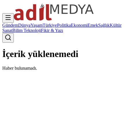
Gündem
Dünya
Yaşam
Türkiye
Politika
Ekonomi
Emek
Sağlık
Kültür
Sanat
Bilim Teknoloji
Fikir & Yazı
İçerik yüklenemedi
Haber bulunamadı.