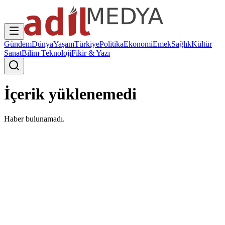
Gündem
Dünya
Yaşam
Türkiye
Politika
Ekonomi
Emek
Sağlık
Kültür
Sanat
Bilim Teknoloji
Fikir & Yazı
İçerik yüklenemedi
Haber bulunamadı.