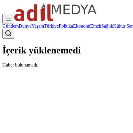
Gündem
Dünya
Yaşam
Türkiye
Politika
Ekonomi
Emek
Sağlık
Kültür San
İçerik yüklenemedi
Haber bulunamadı.