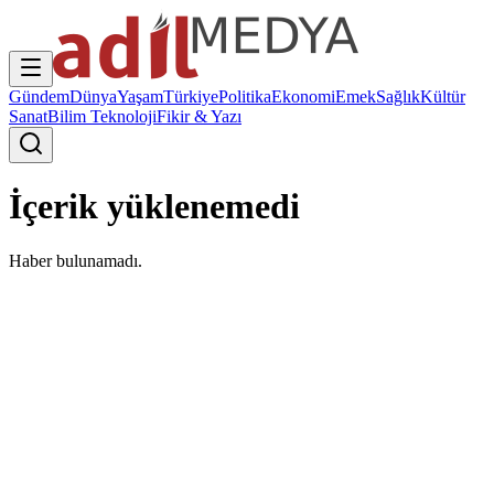
Gündem
Dünya
Yaşam
Türkiye
Politika
Ekonomi
Emek
Sağlık
Kültür
Sanat
Bilim Teknoloji
Fikir & Yazı
İçerik yüklenemedi
Haber bulunamadı.