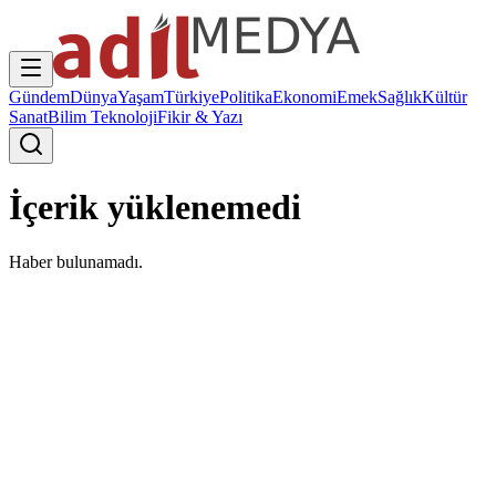
Gündem
Dünya
Yaşam
Türkiye
Politika
Ekonomi
Emek
Sağlık
Kültür
Sanat
Bilim Teknoloji
Fikir & Yazı
İçerik yüklenemedi
Haber bulunamadı.