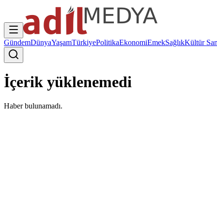
Gündem
Dünya
Yaşam
Türkiye
Politika
Ekonomi
Emek
Sağlık
Kültür San
İçerik yüklenemedi
Haber bulunamadı.