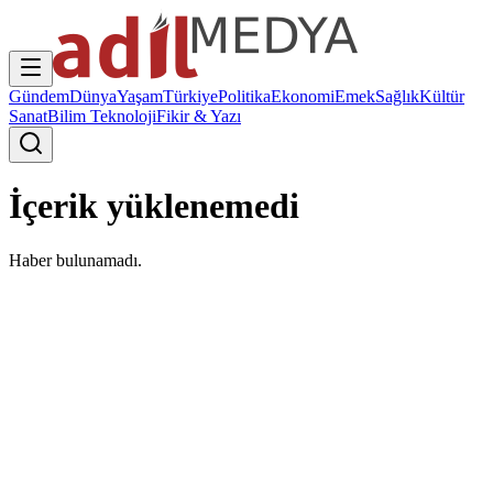
Gündem
Dünya
Yaşam
Türkiye
Politika
Ekonomi
Emek
Sağlık
Kültür
Sanat
Bilim Teknoloji
Fikir & Yazı
İçerik yüklenemedi
Haber bulunamadı.