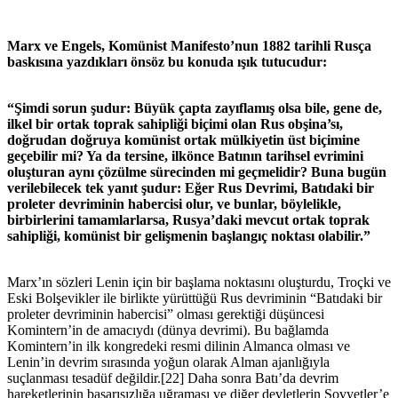
Marx ve Engels, Komünist Manifesto’nun 1882 tarihli Rusça
baskısına yazdıkları önsöz bu konuda ışık tutucudur:
“Şimdi sorun şudur: Büyük çapta zayıflamış olsa bile, gene de,
ilkel bir ortak toprak sahipliği biçimi olan Rus obşina’sı,
doğrudan doğruya komünist ortak mülkiyetin üst biçimine
geçebilir mi? Ya da tersine, ilkönce Batının tarihsel evrimini
oluşturan aynı çözülme sürecinden mi geçmelidir? Buna bugün
verilebilecek tek yanıt şudur: Eğer Rus Devrimi, Batıdaki bir
proleter devriminin habercisi olur, ve bunlar, böylelikle,
birbirlerini tamamlarlarsa, Rusya’daki mevcut ortak toprak
sahipliği, komünist bir gelişmenin başlangıç noktası olabilir.”
Marx’ın sözleri Lenin için bir başlama noktasını oluşturdu, Troçki ve
Eski Bolşevikler ile birlikte yürüttüğü Rus devriminin “Batıdaki bir
proleter devriminin habercisi” olması gerektiği düşüncesi
Komintern’in de amacıydı (dünya devrimi). Bu bağlamda
Komintern’in ilk kongredeki resmi dilinin Almanca olması ve
Lenin’in devrim sırasında yoğun olarak Alman ajanlığıyla
suçlanması tesadüf değildir.[22] Daha sonra Batı’da devrim
hareketlerinin başarısızlığa uğraması ve diğer devletlerin Sovyetler’e