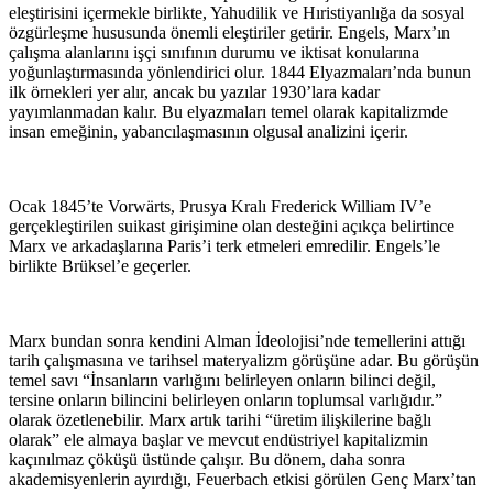
eleştirisini içermekle birlikte, Yahudilik ve Hıristiyanlığa da sosyal
özgürleşme hususunda önemli eleştiriler getirir. Engels, Marx’ın
çalışma alanlarını işçi sınıfının durumu ve iktisat konularına
yoğunlaştırmasında yönlendirici olur. 1844 Elyazmaları’nda bunun
ilk örnekleri yer alır, ancak bu yazılar 1930’lara kadar
yayımlanmadan kalır. Bu elyazmaları temel olarak kapitalizmde
insan emeğinin, yabancılaşmasının olgusal analizini içerir.
Ocak 1845’te Vorwärts, Prusya Kralı Frederick William IV’e
gerçekleştirilen suikast girişimine olan desteğini açıkça belirtince
Marx ve arkadaşlarına Paris’i terk etmeleri emredilir. Engels’le
birlikte Brüksel’e geçerler.
Marx bundan sonra kendini Alman İdeolojisi’nde temellerini attığı
tarih çalışmasına ve tarihsel materyalizm görüşüne adar. Bu görüşün
temel savı “İnsanların varlığını belirleyen onların bilinci değil,
tersine onların bilincini belirleyen onların toplumsal varlığıdır.”
olarak özetlenebilir. Marx artık tarihi “üretim ilişkilerine bağlı
olarak” ele almaya başlar ve mevcut endüstriyel kapitalizmin
kaçınılmaz çöküşü üstünde çalışır. Bu dönem, daha sonra
akademisyenlerin ayırdığı, Feuerbach etkisi görülen Genç Marx’tan