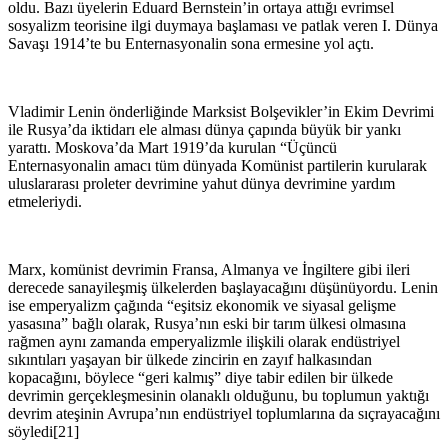
oldu. Bazı üyelerin Eduard Bernstein’in ortaya attığı evrimsel
sosyalizm teorisine ilgi duymaya başlaması ve patlak veren I. Dünya
Savaşı 1914’te bu Enternasyonalin sona ermesine yol açtı.
Vladimir Lenin önderliğinde Marksist Bolşevikler’in Ekim Devrimi
ile Rusya’da iktidarı ele alması dünya çapında büyük bir yankı
yarattı. Moskova’da Mart 1919’da kurulan “Üçüncü
Enternasyonalin amacı tüm dünyada Komünist partilerin kurularak
uluslararası proleter devrimine yahut dünya devrimine yardım
etmeleriydi.
Marx, komünist devrimin Fransa, Almanya ve İngiltere gibi ileri
derecede sanayileşmiş ülkelerden başlayacağını düşünüyordu. Lenin
ise emperyalizm çağında “eşitsiz ekonomik ve siyasal gelişme
yasasına” bağlı olarak, Rusya’nın eski bir tarım ülkesi olmasına
rağmen aynı zamanda emperyalizmle ilişkili olarak endüstriyel
sıkıntıları yaşayan bir ülkede zincirin en zayıf halkasından
kopacağını, böylece “geri kalmış” diye tabir edilen bir ülkede
devrimin gerçekleşmesinin olanaklı olduğunu, bu toplumun yaktığı
devrim ateşinin Avrupa’nın endüstriyel toplumlarına da sıçrayacağını
söyledi[21]