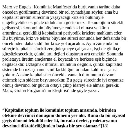
Marx ve Engels, Komünist Manifesto’da burjuvanin tarihte daha
önceden görülmemiş devrimci bir rol oynadığını söyler, ama bu
kapitalist üretim sürecinin yaşayacağı krizleri bütünüyle
engelleyebilecek güçte olduklarını göstermez. Teknolojinin sürekli
gelişmesi, ekonominin büyümeye endeksli olması ve kârın
arttırılması gerekliliği kapitalizmi periyodik krizlere mahkum eder.
Bu büyüme, kriz ve tekrar büyüme süreci sonunda her defasında bir
öncekinden daha ciddi bir krize yol açacaktır. Aynı zamanda bu
süreçte kapitalist sürekli zenginleşmeye çalışacak, işçi de gittikçe
güçsüzleşecektir, çünkü artı değeri oluşturan artı emektir. Sonunda
proletarya üretim araçlarına el koyacak ve herkese eşit biçimde
dağıtacaktır. Uzlaşmak ihtimali mümkün değildir, çünkü kapitalist
sistemde bu uzlaşmanın sınıf farklılığını ortadan kaldırma şansı
yoktur. Aksine kapitalistler önceki avantajlı durumunu devam
ettirmek için şiddete başvuracaktır. Bu geçiş sürecinde iyi organize
olmuş devrimci bir gücün ortaya çıkıp idareyi ele alması gerekir.
Marx, Gotha Programı’nın Eleştirisi’nde şöyle yazar:
“Kapitalist toplum ile komünist toplum arasında, birinden
ötekine devrimci dönüşüm dönemi yer alır. Buna da bir siyasal
geçiş dönemi tekabül eder ki, burada devlet, proletaryanın
devrimci diktatörlüğünden başka bir şey olamaz.”[
18]