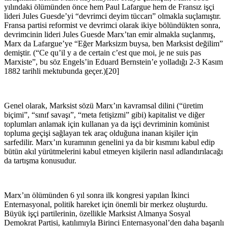
yılındaki ölümünden önce hem Paul Lafargue hem de Fransız işçi
lideri Jules Guesde’yi “devrimci deyim tüccarı” olmakla suçlamıştır.
Fransa partisi reformist ve devrimci olarak ikiye bölündükten sonra,
devrimcinin lideri Jules Guesde Marx’tan emir almakla suçlanmış,
Marx da Lafargue’ye “Eğer Marksizm buysa, ben Marksist değilim”
demiştir. (“Ce qu’il y a de certain c’est que moi, je ne suis pas
Marxiste”, bu söz Engels’in Eduard Bernstein’e yolladığı 2-3 Kasım
1882 tarihli mektubunda geçer.)[20]
Genel olarak, Marksist sözü Marx’ın kavramsal dilini (“üretim
biçimi”, “sınıf savaşı”, “meta fetişizmi” gibi) kapitalist ve diğer
toplumları anlamak için kullanan ya da işçi devriminin komünist
topluma geçişi sağlayan tek araç olduğuna inanan kişiler için
sarfedilir. Marx’ın kuramının genelini ya da bir kısmını kabul edip
bütün akıl yürütmelerini kabul etmeyen kişilerin nasıl adlandırılacağı
da tartışma konusudur.
Marx’ın ölümünden 6 yıl sonra ilk kongresi yapılan İkinci
Enternasyonal, politik hareket için önemli bir merkez oluşturdu.
Büyük işçi partilerinin, özellikle Marksist Almanya Sosyal
Demokrat Partisi, katılımıyla Birinci Enternasyonal’den daha başarılı