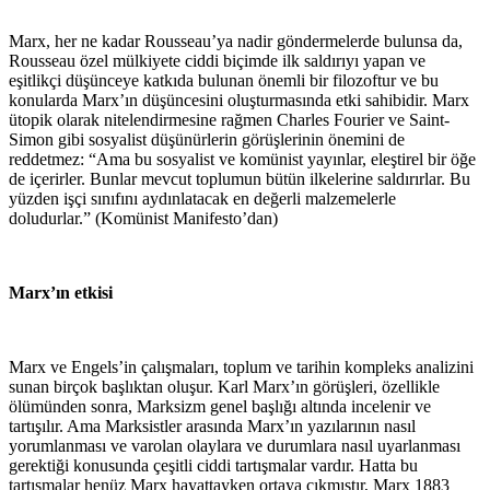
Marx, her ne kadar Rousseau’ya nadir göndermelerde bulunsa da,
Rousseau özel mülkiyete ciddi biçimde ilk saldırıyı yapan ve
eşitlikçi düşünceye katkıda bulunan önemli bir filozoftur ve bu
konularda Marx’ın düşüncesini oluşturmasında etki sahibidir. Marx
ütopik olarak nitelendirmesine rağmen Charles Fourier ve Saint-
Simon gibi sosyalist düşünürlerin görüşlerinin önemini de
reddetmez: “Ama bu sosyalist ve komünist yayınlar, eleştirel bir öğe
de içerirler. Bunlar mevcut toplumun bütün ilkelerine saldırırlar. Bu
yüzden işçi sınıfını aydınlatacak en değerli malzemelerle
doludurlar.” (Komünist Manifesto’dan)
Marx’ın etkisi
Marx ve Engels’in çalışmaları, toplum ve tarihin kompleks analizini
sunan birçok başlıktan oluşur. Karl Marx’ın görüşleri, özellikle
ölümünden sonra, Marksizm genel başlığı altında incelenir ve
tartışılır. Ama Marksistler arasında Marx’ın yazılarının nasıl
yorumlanması ve varolan olaylara ve durumlara nasıl uyarlanması
gerektiği konusunda çeşitli ciddi tartışmalar vardır. Hatta bu
tartışmalar henüz Marx hayattayken ortaya çıkmıştır, Marx 1883