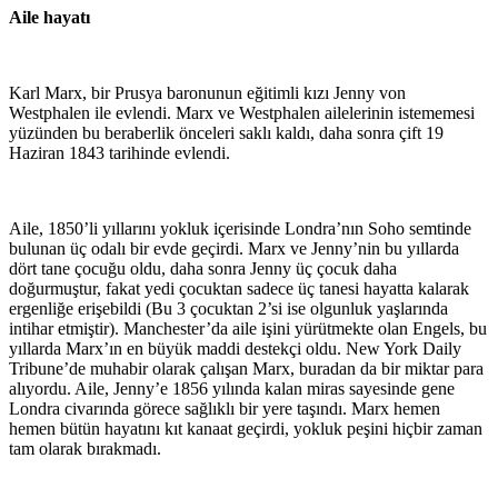
Aile hayatı
Karl Marx, bir Prusya baronunun eğitimli kızı Jenny von
Westphalen ile evlendi. Marx ve Westphalen ailelerinin istememesi
yüzünden bu beraberlik önceleri saklı kaldı, daha sonra çift 19
Haziran 1843 tarihinde evlendi.
Aile, 1850’li yıllarını yokluk içerisinde Londra’nın Soho semtinde
bulunan üç odalı bir evde geçirdi. Marx ve Jenny’nin bu yıllarda
dört tane çocuğu oldu, daha sonra Jenny üç çocuk daha
doğurmuştur, fakat yedi çocuktan sadece üç tanesi hayatta kalarak
ergenliğe erişebildi (Bu 3 çocuktan 2’si ise olgunluk yaşlarında
intihar etmiştir). Manchester’da aile işini yürütmekte olan Engels, bu
yıllarda Marx’ın en büyük maddi destekçi oldu. New York Daily
Tribune’de muhabir olarak çalışan Marx, buradan da bir miktar para
alıyordu. Aile, Jenny’e 1856 yılında kalan miras sayesinde gene
Londra civarında görece sağlıklı bir yere taşındı. Marx hemen
hemen bütün hayatını kıt kanaat geçirdi, yokluk peşini hiçbir zaman
tam olarak bırakmadı.