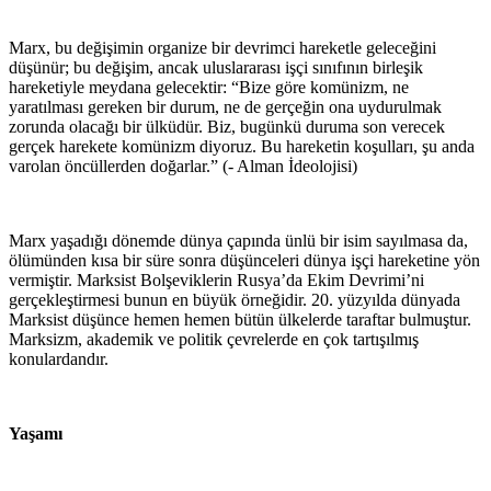
Marx, bu değişimin organize bir devrimci hareketle geleceğini
düşünür; bu değişim, ancak uluslararası işçi sınıfının birleşik
hareketiyle meydana gelecektir: “Bize göre komünizm, ne
yaratılması gereken bir durum, ne de gerçeğin ona uydurulmak
zorunda olacağı bir ülküdür. Biz, bugünkü duruma son verecek
gerçek harekete komünizm diyoruz. Bu hareketin koşulları, şu anda
varolan öncüllerden doğarlar.” (- Alman İdeolojisi)
Marx yaşadığı dönemde dünya çapında ünlü bir isim sayılmasa da,
ölümünden kısa bir süre sonra düşünceleri dünya işçi hareketine yön
vermiştir. Marksist Bolşeviklerin Rusya’da Ekim Devrimi’ni
gerçekleştirmesi bunun en büyük örneğidir. 20. yüzyılda dünyada
Marksist düşünce hemen hemen bütün ülkelerde taraftar bulmuştur.
Marksizm, akademik ve politik çevrelerde en çok tartışılmış
konulardandır.
Yaşamı