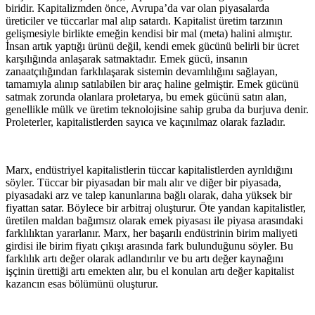
biridir. Kapitalizmden önce, Avrupa’da var olan piyasalarda
üreticiler ve tüccarlar mal alıp satardı. Kapitalist üretim tarzının
gelişmesiyle birlikte emeğin kendisi bir mal (meta) halini almıştır.
İnsan artık yaptığı ürünü değil, kendi emek gücünü belirli bir ücret
karşılığında anlaşarak satmaktadır. Emek gücü, insanın
zanaatçılığından farklılaşarak sistemin devamlılığını sağlayan,
tamamıyla alınıp satılabilen bir araç haline gelmiştir. Emek gücünü
satmak zorunda olanlara proletarya, bu emek gücünü satın alan,
genellikle mülk ve üretim teknolojisine sahip gruba da burjuva denir.
Proleterler, kapitalistlerden sayıca ve kaçınılmaz olarak fazladır.
Marx, endüstriyel kapitalistlerin tüccar kapitalistlerden ayrıldığını
söyler. Tüccar bir piyasadan bir malı alır ve diğer bir piyasada,
piyasadaki arz ve talep kanunlarına bağlı olarak, daha yüksek bir
fiyattan satar. Böylece bir arbitraj oluşturur. Öte yandan kapitalistler,
üretilen maldan bağımsız olarak emek piyasası ile piyasa arasındaki
farklılıktan yararlanır. Marx, her başarılı endüstrinin birim maliyeti
girdisi ile birim fiyatı çıkışı arasında fark bulunduğunu söyler. Bu
farklılık artı değer olarak adlandırılır ve bu artı değer kaynağını
işçinin ürettiği artı emekten alır, bu el konulan artı değer kapitalist
kazancın esas bölümünü oluşturur.