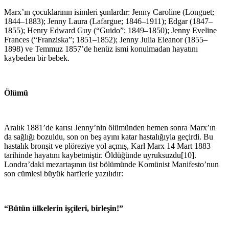
Marx’ın çocuklarının isimleri şunlardır: Jenny Caroline (Longuet;
1844–1883); Jenny Laura (Lafargue; 1846–1911); Edgar (1847–
1855); Henry Edward Guy (“Guido”; 1849–1850); Jenny Eveline
Frances (“Franziska”; 1851–1852); Jenny Julia Eleanor (1855–
1898) ve Temmuz 1857’de henüz ismi konulmadan hayatını
kaybeden bir bebek.
Ölümü
Aralık 1881’de karısı Jenny’nin ölümünden hemen sonra Marx’ın
da sağlığı bozuldu, son on beş ayını katar hastalığıyla geçirdi. Bu
hastalık bronşit ve plöreziye yol açmış, Karl Marx 14 Mart 1883
tarihinde hayatını kaybetmiştir. Öldüğünde uyruksuzdu[10].
Londra’daki mezartaşının üst bölümünde Komünist Manifesto’nun
son cümlesi büyük harflerle yazılıdır:
“Bütün ülkelerin işçileri, birleşin!”