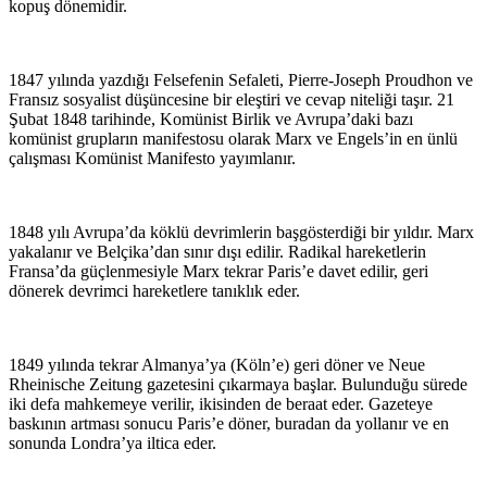
kopuş dönemidir.
1847 yılında yazdığı Felsefenin Sefaleti, Pierre-Joseph Proudhon ve
Fransız sosyalist düşüncesine bir eleştiri ve cevap niteliği taşır. 21
Şubat 1848 tarihinde, Komünist Birlik ve Avrupa’daki bazı
komünist grupların manifestosu olarak Marx ve Engels’in en ünlü
çalışması Komünist Manifesto yayımlanır.
1848 yılı Avrupa’da köklü devrimlerin başgösterdiği bir yıldır. Marx
yakalanır ve Belçika’dan sınır dışı edilir. Radikal hareketlerin
Fransa’da güçlenmesiyle Marx tekrar Paris’e davet edilir, geri
dönerek devrimci hareketlere tanıklık eder.
1849 yılında tekrar Almanya’ya (Köln’e) geri döner ve Neue
Rheinische Zeitung gazetesini çıkarmaya başlar. Bulunduğu sürede
iki defa mahkemeye verilir, ikisinden de beraat eder. Gazeteye
baskının artması sonucu Paris’e döner, buradan da yollanır ve en
sonunda Londra’ya iltica eder.