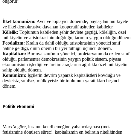
öngörür:
İlkel komünizm:
Avcı ve toplayıcı dönemde, paylaşılan mülkiyete
ve ilkel demokrasiye dayanan kooperatif aşiretler, kabileler.
Kölelik:
Toplumun kabileden şehir devlete geçtiği, köleliğin, özel
mülkiyetin ve aristokrasinin doğduğu, tarımın yaygın olduğu dönem.
Feodalizm:
Kralın da dahil olduğu aristokrasinin yönetici sınıf
haline geldiği, dinin önemli bir yer tuttuğu üçüncü dönem.
Kapitalizm:
Burjuva sınıfının yönetici, proletaryanın da ezilen sınıf
olduğu, parlamenter demokrasinin yaygın politik sistem, piyasa
ekonomisinin işlediği ve üretim araçlarına ağırlıkla özel mülkiyetin
sahip olduğu dönem.
Komünizm:
İşçilerin devrim yaparak kapitalistleri kovduğu ve
devletsiz, sınıfsız, mülkiyetsiz bir toplumun yarattıkları beşinci
dönem.
Politik ekonomi
Marx’a göre, insanın kendi emeğine yabancılaşması (meta
fetişizmine dönüşen süreç), kapitalizmin en belirgin niteliğinden