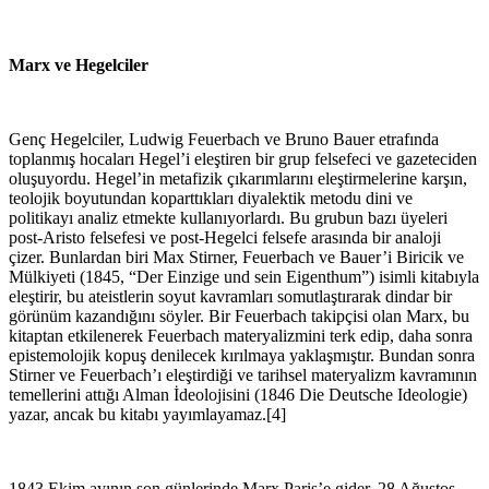
Marx ve Hegelciler
Genç Hegelciler, Ludwig Feuerbach ve Bruno Bauer etrafında
toplanmış hocaları Hegel’i eleştiren bir grup felsefeci ve gazeteciden
oluşuyordu. Hegel’in metafizik çıkarımlarını eleştirmelerine karşın,
teolojik boyutundan koparttıkları diyalektik metodu dini ve
politikayı analiz etmekte kullanıyorlardı. Bu grubun bazı üyeleri
post-Aristo felsefesi ve post-Hegelci felsefe arasında bir analoji
çizer. Bunlardan biri Max Stirner, Feuerbach ve Bauer’i Biricik ve
Mülkiyeti (1845, “Der Einzige und sein Eigenthum”) isimli kitabıyla
eleştirir, bu ateistlerin soyut kavramları somutlaştırarak dindar bir
görünüm kazandığını söyler. Bir Feuerbach takipçisi olan Marx, bu
kitaptan etkilenerek Feuerbach materyalizmini terk edip, daha sonra
epistemolojik kopuş denilecek kırılmaya yaklaşmıştır. Bundan sonra
Stirner ve Feuerbach’ı eleştirdiği ve tarihsel materyalizm kavramının
temellerini attığı Alman İdeolojisini (1846 Die Deutsche Ideologie)
yazar, ancak bu kitabı yayımlayamaz.[4]
1843 Ekim ayının son günlerinde Marx Paris’e gider. 28 Ağustos