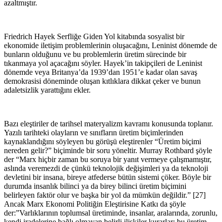
azaltmıştır.
Friedrich Hayek Serfliğe Giden Yol kitabında sosyalist bir
ekonomide iletişim problemlerinin oluşacağını, Leninist dönemde de
bunların olduğunu ve bu problemlerin üretim sürecinde bir
tıkanmaya yol açacağını söyler. Hayek’in takipçileri de Leninist
dönemde veya Britanya’da 1939’dan 1951’e kadar olan savaş
demokrasisi döneminde oluşan kıtlıklara dikkat çeker ve bunun
adaletsizlik yarattığını ekler.
Bazı eleştiriler de tarihsel materyalizm kavramı konusunda toplanır.
Yazılı tarihteki olayların ve sınıfların üretim biçimlerinden
kaynaklandığını söyleyen bu görüşü eleştirenler “Üretim biçimi
nereden gelir?” biçiminde bir soru yöneltir. Murray Rothbard şöyle
der “Marx hiçbir zaman bu soruya bir yanıt vermeye çalışmamıştır,
aslında veremezdi de çünkü teknolojik değişimleri ya da teknoloji
devletini bir insana, bireye atfederse bütün sistemi çöker. Böyle bir
durumda insanlık bilinci ya da birey bilinci üretim biçimini
belirleyen faktör olur ve başka bir yol da mümkün değildir.” [27]
Ancak Marx Ekonomi Politiğin Eleştirisine Katkı da şöyle
der:”Varlıklarının toplumsal üretiminde, insanlar, aralarında, zorunlu,
kendi iradelerine bağlı olmayan belirli ilişkiler kurarlar; bu üretim