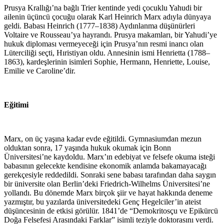
Prusya Krallığı’na bağlı Trier kentinde yedi çocuklu Yahudi bir
ailenin üçüncü çocuğu olarak Karl Heinrich Marx adıyla dünyaya
geldi. Babası Heinrich (1777–1838) Aydınlanma düşünürleri
Voltaire ve Rousseau’ya hayrandı. Prusya makamları, bir Yahudi’ye
hukuk diploması vermeyeceği için Prusya’nın resmi inancı olan
Lüterciliği seçti, Hıristiyan oldu. Annesinin ismi Henrietta (1788–
1863), kardeşlerinin isimleri Sophie, Hermann, Henriette, Louise,
Emilie ve Caroline’dir.
Eğitimi
Marx, on üç yaşına kadar evde eğitildi. Gymnasiumdan mezun
olduktan sonra, 17 yaşında hukuk okumak için Bonn
Üniversitesi’ne kaydoldu. Marx’ın edebiyat ve felsefe okuma isteği
babasının gelecekte kendisine ekonomik anlamda bakamayacağı
gerekçesiyle reddedildi. Sonraki sene babası tarafından daha saygın
bir üniversite olan Berlin’deki Friedrich-Wilhelms Üniversitesi’ne
yollandı. Bu dönemde Marx birçok şiir ve hayat hakkında deneme
yazmıştır, bu yazılarda üniversitedeki Genç Hegelciler’in ateist
düşüncesinin de etkisi görülür. 1841’de “Demokritosçu ve Epikürcü
Doğa Felsefesi Arasındaki Farklar” isimli teziyle doktorasını verdi.