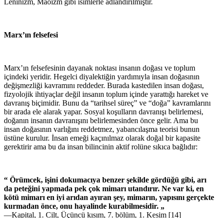
Leninizm, Maoizm gibi isimlerle adlandırılmıştır.
Marx’ın felsefesi
Marx’ın felsefesinin dayanak noktası insanın doğası ve toplum
içindeki yeridir. Hegelci diyalektiğin yardımıyla insan doğasının
değişmezliği kavramını reddeder. Burada kastedilen insan doğası,
fizyolojik ihtiyaçlar değil insanın toplum içinde yarattığı hareket ve
davranış biçimidir. Bunu da “tarihsel süreç” ve “doğa” kavramlarını
bir arada ele alarak yapar. Sosyal koşulların davranışı belirlemesi,
doğanın insanın davranışını belirlemesinden önce gelir. Ama bu
insan doğasının varlığını reddetmez, yabancılaşma teorisi bunun
üstüne kurulur. İnsan emeği kaçınılmaz olarak doğal bir kapasite
gerektirir ama bu da insan bilincinin aktif rolüne sıkıca bağlıdır:
“ Örümcek, işini dokumacıya benzer şekilde gördüğü gibi, arı
da peteğini yapmada pek çok mimarı utandırır. Ne var ki, en
kötü mimarı en iyi arıdan ayıran şey, mimarın, yapısını gerçekte
kurmadan önce, onu hayalinde kurabilmesidir. „
—Kapital, 1. Cilt, Üçüncü kısım, 7. bölüm, 1. Kesim [14]