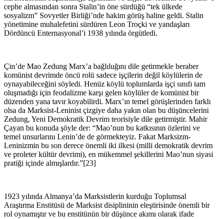
cephe almasından sonra Stalin’in öne sürdüğü “tek ülkede
sosyalizm” Sovyetler Birliği’nde hakim görüş haline geldi. Stalin
yönetimine muhalefetini sürdüren Leon Troçki ve yandaşları
Dördüncü Enternasyonal’i 1938 yılında örgütledi.
Çin’de Mao Zedung Marx’a bağlıluğını dile getirmekle beraber
komünist devrimde öncü rolü sadece işçilerin değil köylülerin de
oynayabileceğini söyledi. Henüz köylü toplumlarda işçi sınıfı tam
oluşmadığı için feodalizme karşı gelen köylüler de komünist bir
düzenden yana tavır koyabilirdi. Marx’ın temel görüşlerinden farklı
olsa da Marksist-Leninist çizgiye daha yakın olan bu düşüncelerini
Zedung, Yeni Demokratik Devrim teorisiyle dile getirmiştir. Mahir
Çayan bu konuda şöyle der: “Mao’nun bu katkısının özlerini ve
temel unsurlarını Lenin’de de görmekteyiz. Fakat Marksizm-
Leninizmin bu son derece önemli iki ilkesi (milli demokratik devrim
ve proleter kültür devrimi), en mükemmel şekillerini Mao’nun siyasi
pratiği içinde almışlardır.”[23]
1923 yılında Almanya’da Marksistlerin kurduğu Toplumsal
Araştırma Enstitüsü de Marksist disiplininin eleştirisinde önemli bir
rol oynamıştır ve bu enstitünün bir düşünce akımı olarak ifade