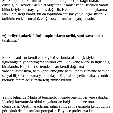
Marx toplumdaki sınıfların bu üretim biçimlerine bağlı olarak
oluştuğunu söyler. Bir sınıfı oluşturan insanlar kendi istekleri yahut
bilinçleriyle bir araya gelmiş değildir. Her sınıfın da kendi çıkarına
farklı bir isteği vardır, bu da toplumda çatışmaya yol açar. İnsanlık
tarihinin en kalıtımsal özelliği sosyal sınıfların çatışmasıdır:
“Şimdiye kadarki bütün toplumların tarihi, sınıf savaşımları
tarihidir.”
Marx insanların kendi emek gücü ve bunla olan ilişkisiyle de
ilgilenmiştir; yabancılaşma sorunu özellikle Genç Marx’ın ilgilendiği
bir alandır. Kapitalist sistemde insan kendi doğasına
yabancılaşmasıyla, hem kendi emeğine hem üretim sürecine hem de
sosyal ilişkilerine karşı yabancılaşır. Kapital’de yerini daha ayrıntılı
biçimde tanımladığı meta fetişizmine bırakır.
Yanlış bilinç de Marksist terminoloji içinde önemli bir yere sahiptir.
İdeoloji kavramıyla oldukça yakından bağlantılıdır ve onu
olumsuzlar. Üretim araçlarına sahip sınıf, aynı zamanda kendi dünya
görüşünü de alt sınıflara pompalar. Böylece proletarya kendi