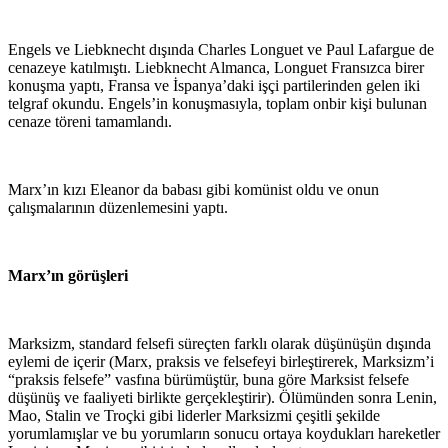
Engels ve Liebknecht dışında Charles Longuet ve Paul Lafargue de
cenazeye katılmıştı. Liebknecht Almanca, Longuet Fransızca birer
konuşma yaptı, Fransa ve İspanya’daki işçi partilerinden gelen iki
telgraf okundu. Engels’in konuşmasıyla, toplam onbir kişi bulunan
cenaze töreni tamamlandı.
Marx’ın kızı Eleanor da babası gibi komünist oldu ve onun
çalışmalarının düzenlemesini yaptı.
Marx’ın görüşleri
Marksizm, standard felsefi süreçten farklı olarak düşünüşün dışında
eylemi de içerir (Marx, praksis ve felsefeyi birleştirerek, Marksizm’i
“praksis felsefe” vasfına bürümüştür, buna göre Marksist felsefe
düşünüş ve faaliyeti birlikte gerçekleştirir). Ölümünden sonra Lenin,
Mao, Stalin ve Troçki gibi liderler Marksizmi çeşitli şekilde
yorumlamışlar ve bu yorumların sonucu ortaya koydukları hareketler