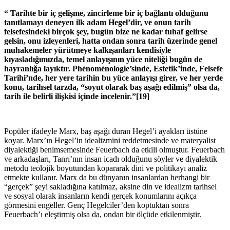
“ Tarihte bir iç gelişme, zincirleme bir iç bağlantı olduğunu
tanıtlamayı deneyen ilk adam Hegel’dir, ve onun tarih
felsefesindeki birçok şey, bugün bize ne kadar tuhaf gelirse
gelsin, onu izleyenleri, hatta ondan sonra tarih üzerinde genel
muhakemeler yürütmeye kalkışanları kendisiyle
kıyasladığımızda, temel anlayışının yüce niteliği bugün de
hayranlığa layıktır. Phénoménologie’sinde, Estetik’inde, Felsefe
Tarihi’nde, her yere tarihin bu yüce anlayışı girer, ve her yerde
konu, tarihsel tarzda, “soyut olarak baş aşağı edilmiş” olsa da,
tarih ile belirli ilişkisi içinde incelenir.”[19]
Popüler ifadeyle Marx, baş aşağı duran Hegel’i ayakları üstüne
koyar. Marx’ın Hegel’in idealizmini reddetmesinde ve materyalist
diyalektiği benimsemesinde Feuerbach da etkili olmuştur. Feuerbach
ve arkadaşları, Tanrı’nın insan icadı olduğunu söyler ve diyalektik
metodu teolojik boyutundan kopararak dini ve politikayı analiz
etmekte kullanır. Marx da bu dünyanın insanlardan herhangi bir
“gerçek” şeyi sakladığına katılmaz, aksine din ve idealizm tarihsel
ve sosyal olarak insanların kendi gerçek konumlarını açıkça
görmesini engeller. Genç Hegelciler’den koptuktan sonra
Feuerbach’ı eleştirmiş olsa da, ondan bir ölçüde etkilenmiştir.