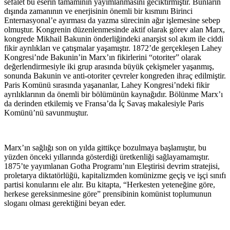
sefalet bu eserin tamamının yayımlanmasını geciktirmiştir. Bunların
dışında zamanının ve enerjisinin önemli bir kısmını Birinci
Enternasyonal’e ayırması da yazma sürecinin ağır işlemesine sebep
olmuştur. Kongrenin düzenlenmesinde aktif olarak görev alan Marx,
kongrede Mikhail Bakunin önderliğindeki anarşist sol akım ile ciddi
fikir ayrılıkları ve çatışmalar yaşamıştır. 1872’de gerçekleşen Lahey
Kongresi’nde Bakunin’in Marx’ın fikirlerini “otoriter” olarak
değerlendirmesiyle iki grup arasında büyük çekişmeler yaşanmış,
sonunda Bakunin ve anti-otoriter çevreler kongreden ihraç edilmiştir.
Paris Komünü sırasında yaşananlar, Lahey Kongresi’ndeki fikir
ayrılıklarının da önemli bir bölümünün kaynağıdır. Bölünme Marx’ı
da derinden etkilemiş ve Fransa’da İç Savaş makalesiyle Paris
Komünü’nü savunmuştur.
Marx’ın sağlığı son on yılda gittikçe bozulmaya başlamıştır, bu
yüzden önceki yıllarında gösterdiği üretkenliği sağlayamamıştır.
1875’te yayımlanan Gotha Programı’nın Eleştirisi devrim stratejisi,
proletarya diktatörlüğü, kapitalizmden komünizme geçiş ve işçi sınıfı
partisi konularını ele alır. Bu kitapta, “Herkesten yeteneğine göre,
herkese gereksinmesine göre” prensibinin komünist toplumunun
sloganı olması gerektiğini beyan eder.