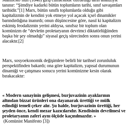
tanınır: “Şimdiye kadarki bütün toplumların tarihi, sınıf savaşımları
tarihidir.”[1] Marx, bütün sınıflı toplumlarda olduğu gibi
kapitalizmin de kendini yok etmeye yol açacak içsel dinamikler
barındırdığına inanırdı; onun düşüncesine göre, nasıl ki kapitalizm
eskimiş feodalizmin yerini aldıysa, sınıfsız bir toplum olan
komünizm de “devletin proletaryanın devrimci diktatörlüğünden
başka bir şey olmadığı” siyasal geçiş sürecinden sonra onun yerini
alacaktır.[2]
Marx, sosyoekonomik değişimlere belirli bir tarihsel zorunluluk
perspektifinden bakardı; ona göre kapitalizm, yapısal durumunun
dinamiği ve çatışması sonucu yerini komünizme kesin olarak
bırakacaktır:
« Modern sanayinin gelişmesi, burjuvazinin ayaklarının
altından bizzat ürünleri ona dayanarak ürettiği ve mülk
edindiği temeli çeker alır. Şu halde, burjuvazinin ürettiği, her
şeyden önce, kendi mezar kazıcılarıdır. Kendisinin devrilmesi ve
proletaryanın zaferi aynı ölçüde kaçınılmazdır. »
(Komünist Manifesto [3])