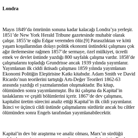
Londra
Mayıs 1849’da ömrünün sonuna kadar kalacağı Londra’ya yerleşir.
1851’de New York Herald Tribune gazetesinde muhabir olarak
çalışır. 1855’te oğlu Edgar veremden ölür.[9] Parasızlıktan ve kötü
yaşam koşullarından dolayı politik ekonomi üstündeki çalışması çok
ağır ilerlemesine rağmen 1857’de sermaye, özel mülkiyet, ücretli
emek ve devlet üstünde yazdığı 800 sayfalık çalışma vardır. 1858’de
çalışmalarını topladığı Grundrisse ancak 1939 yılında yayımlanır.
Yayımlanan ilk ciddi iktisadı çalışması 1859 yılında yayımlanan
Ekonomi Politiğin Eleştirisine Katkı kitabıdır. Adam Smith ve David
Ricardo’nun teorilerini tartıştığı Artı-Değer Teorileri 1862-63
arasında yazdığı el yazmalarından oluşmaktadır. Bu kitap,
ölümünden sonra yayımlanmıştır. Bu iki çalışma da Kapital’in
taslaklarını ve çeşitli bölümlerini içerir. 1867’de dev çalışması,
kapitalist üretim sürecini analiz ettiği Kapital’in ilk cildi yayımlanır.
İkinci ve üçüncü cildi üstünde çalışmalarını sürdürür ancak bu ciltler
ölümünden sonra Engels tarafından yayımlanabilecektir.
Kapital’in dev bir araştırma ve analiz olması, Marx’ın sürdüğü