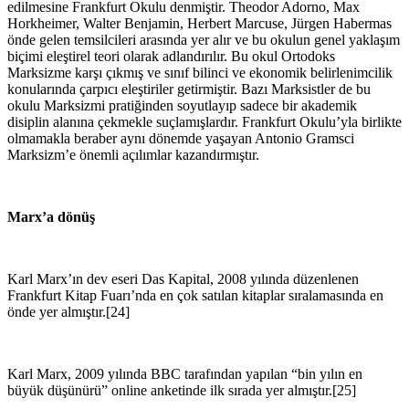
edilmesine Frankfurt Okulu denmiştir. Theodor Adorno, Max
Horkheimer, Walter Benjamin, Herbert Marcuse, Jürgen Habermas
önde gelen temsilcileri arasında yer alır ve bu okulun genel yaklaşım
biçimi eleştirel teori olarak adlandırılır. Bu okul Ortodoks
Marksizme karşı çıkmış ve sınıf bilinci ve ekonomik belirlenimcilik
konularında çarpıcı eleştiriler getirmiştir. Bazı Marksistler de bu
okulu Marksizmi pratiğinden soyutlayıp sadece bir akademik
disiplin alanına çekmekle suçlamışlardır. Frankfurt Okulu’yla birlikte
olmamakla beraber aynı dönemde yaşayan Antonio Gramsci
Marksizm’e önemli açılımlar kazandırmıştır.
Marx’a dönüş
Karl Marx’ın dev eseri Das Kapital, 2008 yılında düzenlenen
Frankfurt Kitap Fuarı’nda en çok satılan kitaplar sıralamasında en
önde yer almıştır.[24]
Karl Marx, 2009 yılında BBC tarafından yapılan “bin yılın en
büyük düşünürü” online anketinde ilk sırada yer almıştır.[25]