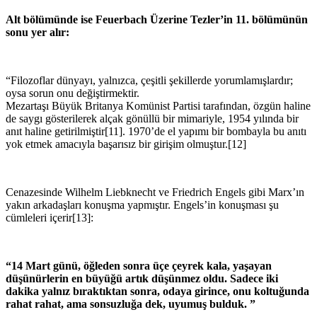
Alt bölümünde ise Feuerbach Üzerine Tezler’in 11. bölümünün
sonu yer alır:
“Filozoflar dünyayı, yalnızca, çeşitli şekillerde yorumlamışlardır;
oysa sorun onu değiştirmektir.
Mezartaşı Büyük Britanya Komünist Partisi tarafından, özgün haline
de saygı gösterilerek alçak gönüllü bir mimariyle, 1954 yılında bir
anıt haline getirilmiştir[11]. 1970’de el yapımı bir bombayla bu anıtı
yok etmek amacıyla başarısız bir girişim olmuştur.[12]
Cenazesinde Wilhelm Liebknecht ve Friedrich Engels gibi Marx’ın
yakın arkadaşları konuşma yapmıştır. Engels’in konuşması şu
cümleleri içerir[13]:
“14 Mart günü, öğleden sonra üçe çeyrek kala, yaşayan
düşünürlerin en büyüğü artık düşünmez oldu. Sadece iki
dakika yalnız bıraktıktan sonra, odaya girince, onu koltuğunda
rahat rahat, ama sonsuzluğa dek, uyumuş bulduk. ”