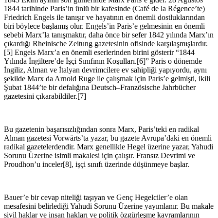
1844 tarihinde Paris’in ünlü bir kafesinde (Café de la Régence’te)
Friedrich Engels ile tanışır ve hayatının en önemli dostluklarından
biri böylece başlamış olur. Engels’in Paris’e gelmesinin en önemli
sebebi Marx’la tanışmaktır, daha önce bir sefer 1842 yılında Marx’ın
çıkardığı Rheinische Zeitung gazetesinin ofisinde karşılaşmışlardır.
[5] Engels Marx’a en önemli eserlerinden birini gösterir “1844
Yılında İngiltere’de İşçi Sınıfının Koşulları.[6]” Paris o dönemde
İngiliz, Alman ve İtalyan devrimcilere ev sahipliği yapıyordu, aynı
şekilde Marx da Arnold Ruge ile çalışmak için Paris’e gelmişti, ikili
Şubat 1844’te bir defalığına Deutsch–Französische Jahrbücher
gazetesini çıkarabildiler.[7]
Bu gazetenin başarısızlığından sonra Marx, Paris’teki en radikal
Alman gazetesi Vorwärts’ta yazar, bu gazete Avrupa’daki en önemli
radikal gazetelerdendir. Marx genellikle Hegel üzerine yazar, Yahudi
Sorunu Üzerine isimli makalesi için çalışır. Fransız Devrimi ve
Proudhon’u inceler[8], işçi sınıfı üzerinde düşünmeye başlar.
Bauer’e bir cevap niteliği taşıyan ve Genç Hegelciler’e olan
mesafesini belirlediği Yahudi Sorunu Üzerine yayımlanır. Bu makale
sivil haklar ve insan hakları ve politik özgürleşme kavramlarının