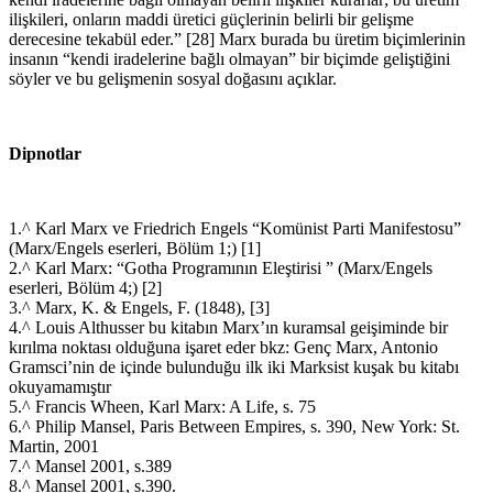
ilişkileri, onların maddi üretici güçlerinin belirli bir gelişme
derecesine tekabül eder.” [28] Marx burada bu üretim biçimlerinin
insanın “kendi iradelerine bağlı olmayan” bir biçimde geliştiğini
söyler ve bu gelişmenin sosyal doğasını açıklar.
Dipnotlar
1.^ Karl Marx ve Friedrich Engels “Komünist Parti Manifestosu”
(Marx/Engels eserleri, Bölüm 1;) [1]
2.^ Karl Marx: “Gotha Programının Eleştirisi ” (Marx/Engels
eserleri, Bölüm 4;) [2]
3.^ Marx, K. & Engels, F. (1848), [3]
4.^ Louis Althusser bu kitabın Marx’ın kuramsal geişiminde bir
kırılma noktası olduğuna işaret eder bkz: Genç Marx, Antonio
Gramsci’nin de içinde bulunduğu ilk iki Marksist kuşak bu kitabı
okuyamamıştır
5.^ Francis Wheen, Karl Marx: A Life, s. 75
6.^ Philip Mansel, Paris Between Empires, s. 390, New York: St.
Martin, 2001
7.^ Mansel 2001, s.389
8.^ Mansel 2001, s.390.