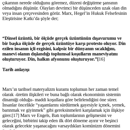
çıkarının nerede olduğunu göremez, düzeni değiştirme şansının
olmadığını düşünür. Olayları devrimci bir düşünceden uzak olan din
veya insan çerçevesinden görür. Marx, Hegel’in Hukuk Felsefesinin
Eleştirisine Katkı’da şöyle der;
“Dinsel üzüntü, bir ölçüde gerçek üzüntünün dışavurumu ve
bir başka ölçüde de gerçek üzüntüye karşı protesto oluyor. Din
ezilen insanın içli ezgisini, kalpsiz bir dünyanın sıcaklığını,
manevi olanın dışlandığı toplumsal koşulların maneviyatını
oluşturuyor. Din, halkın afyonunu oluşturuyor.”[
16]
Tarih anlayışı
Marx’ın tarihsel materyalizm kuramı toplumun her zaman temel
olarak -üretim ilişkileri ve buna bağlı olarak ekonominin sistemin
dinamiği olduğu- maddi koşullara göre belirlendiğini öne sürer.
İnsanlar öncelikle “yaşamlarını sürdürmek gayesiyle içmek, yemek,
barınmak ve giyinmek” gibi gereksinmeleri karşılamak için ilişkiye
girer.[17] Marx ve Engels, Batı toplumlarının gelişmesini ve
geleceğini, birbirini takip eden ilk dört döneme ayırır ve beşinci
olarak gelecekte yaşanacağını varsaydıkları komünizm dönemini