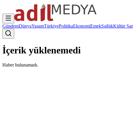
Gündem
Dünya
Yaşam
Türkiye
Politika
Ekonomi
Emek
Sağlık
Kültür San
İçerik yüklenemedi
Haber bulunamadı.