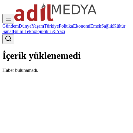
Gündem
Dünya
Yaşam
Türkiye
Politika
Ekonomi
Emek
Sağlık
Kültür
Sanat
Bilim Teknoloji
Fikir & Yazı
İçerik yüklenemedi
Haber bulunamadı.