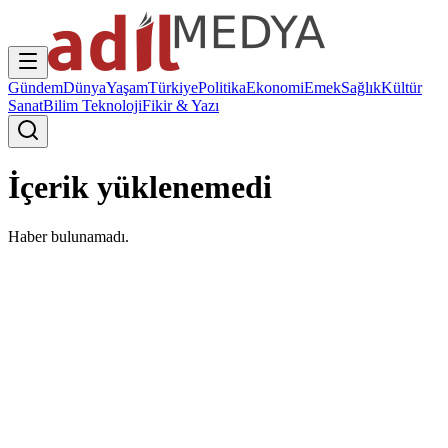
Gündem
Dünya
Yaşam
Türkiye
Politika
Ekonomi
Emek
Sağlık
Kültür
Sanat
Bilim Teknoloji
Fikir & Yazı
İçerik yüklenemedi
Haber bulunamadı.