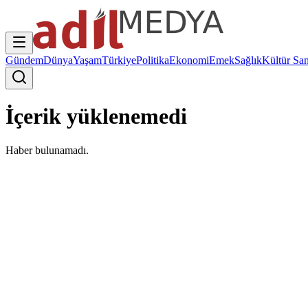
Gündem
Dünya
Yaşam
Türkiye
Politika
Ekonomi
Emek
Sağlık
Kültür San
İçerik yüklenemedi
Haber bulunamadı.